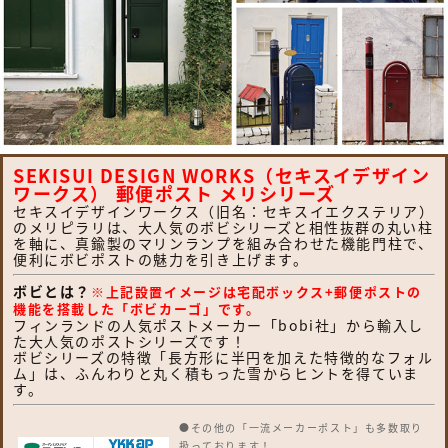
SEKISUI DESIGN WORKS（セキスイデザイン
ワークス） 郵便ポスト メリシリーズ
セキスイデザインワークス（旧名：セキスイエクステリア）
のメリピラリは、大人気のボビシリーズと相性抜群の丸い柱
を軸に、真鍮製のマリンランプを組み合わせた機能門柱で、
便利にボビポストの魅力を引き上げます。
ボビとは？
※上記設置イメージは宅配ボックス+郵便ポストの
機能を搭載した「ボビカーゴ」です。
フィンランドの人気ポストメーカー「bobi社」から輸入し
た大人気のポストシリーズです！
ボビシリーズの特徴「長方形に半円を加えた特徴的なフォル
ム」は、ふんわりと丸く積もった雪からヒントを得ていま
す。
●その他の「一流メーカーポスト」も多数取り
扱っております！