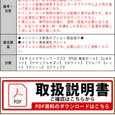
※イメージ画像は使用するモニターやブラウザにより色が違
備考・
って見える場合があります。
注意
※インターホンや照明の取付には配線工事が必要です。あら
かじめ電気工事店と打ち合わせを行ってください。
※施工には、専門的な知識と、道具、技能が必要となりま
す。お近くの工事店 (例：外構をした会社)にて設置を依頼し
て頂くようお願い致します。
◆メリシリーズ専用オプション商品紹介◆
適合商
●メリピラリ専用表札プレート
品
※オプション商品は別売です。必要に応じてご用意くださ
い。
【セキスイデザインワークス】【門柱 機能ポール】【2点セ
分類
ット】【ナチュラルモダン】【ホワイト】【ブルー】【レッ
ド】【グリーン】【ブラック】