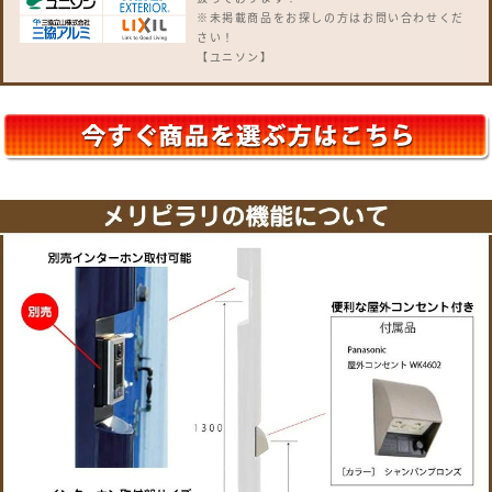
※未掲載商品をお探しの方はお問い合わせくだ
さい！
【ユニソン】
クルムII・コルディア・ケイト・リピットDB・
フロリア・バロ・グリートII・ピアット・ボル
サ・テラII・プラスト・ヴィコDB・ヴィコ
WH・ヴィコBI・アンテ・ラディ・ヴィルク・
イオス・ルージュ・コラーナ・オスト・リー
ダ・ベリエ・ロワール・クティ
【YKKap】
ルシアス 宅配ボックス・ポスティモ 宅配ボック
ス・独立型ポスト フィッテ・ポスティモ・G3
型・G4型・エクステリアポスト T4型・T5型・
T6B型・T9型・T9R型・T9L型・T10型・T11
型・T12型・T13型・T14型・プリュード ポス
ト・FX01型・FX02型・FX03型・Jポスト・
HS1型・BA14型・
【三協アルミ】
SWE型・SWC型・JWHP型・SMA型・SWM-S
型・SWD型・STS-1N型・STS-2N型・KA型・
BA型・HA型・HS型・OS型・SON型・SOV
型・SOR型・SKU型
【LIXIL / リクシル】
宅配ボックスKT・宅配ボックスKL・スマート宅
配ポスト・ネクストポスト L-1型・エクスポス