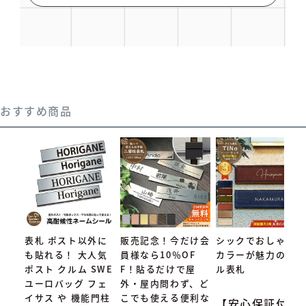
おすすめ商品
表札 ポスト以外に
販売記念！今だけ会
シックでおしゃれな
も貼れる！ 大人気
員様なら10％OF
カラーが魅力のタイ
ポスト クルム SWE
F！貼るだけで屋
ル表札
ユーロバッグ フェ
外・屋内問わず、ど
イサス や 機能門柱
こでも使える便利な
【安心保証付】