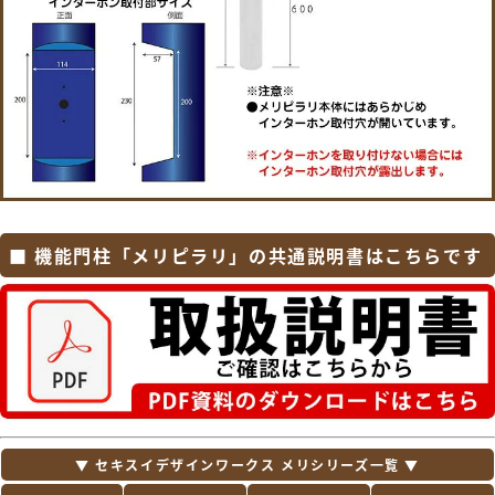
ト グレイス・FS・ヴェール・ハングス・プレイ
ン・フラット横型ポスト・アクシィ横型ポス
ト・セキュリティ縦型ポスト・フラット縦型ポ
スト・スリム縦型ポスト・縦型ポスト・箱型タ
イプ・口金タイプ・アメリカンポスト・アメリ
カンタイプ・TOEXポスト
【オンリーワン クラブ エクステリア】
ハイビポスト・グランスタンド・オーパス クー
ル・パーサス ネオ・ジョイ・クラッシー スクエ
ア・クーリエ・和の文・ナミプラス アール・ソ
ルベ・ブランシェット プラス・アイル・ノイエ
ファイン ウッド・ノイエキューブ・ライク・テ
■ 機能門柱「メリピラリ」の共通説明書はこちらです
ィンバー・モリビア・カーブス・ソニック・ゼ
ラフィーニ・イルヴァリオ グレイン・クレール
ヌーヴォ・ボーノ レボ・トーン・ティーポ グレ
イン・ファン セイル・ディーポスト・フィール
II・ノーラン・マカロン・ミルク・カヌレ・テ
ディ・メリィ・アルコ・ポスタ プラスII
【セキスイデザインワークス】
Bobi（ボビ）・BonBobi（ボンボビ）・
BobiCargo（ボビカーゴ）・bobiround（ボ
ビラウンド）・メリピラリ・Moominbobi（ム
ーミンボビ）・オスロ・ノボックス・ティンブ
▼ セキスイデザインワークス メリシリーズ一覧 ▼
ク・ボン・キョウト・シェルプール・トウキョ