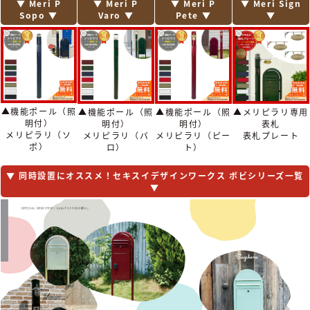
ウ・ベガス・ディープノブロック・マックスノ
▼ Meri P
▼ Meri P
▼ Meri P
▼ Meri Sign
ブロック・メンフィス・ビバリー・ダニング・
Sopo ▼
Varo ▼
Pete ▼
▼
エリカデザインライン・フラボックス・レター
ボックスマン
【パナソニック エクステリア】
サインポスト・小包ポスト パケモ-UF・フェイ
サス-NFR・フェイサス-FF・フェイサス-VL・
フェイサス-int・ユニサス・ユーロバッグ・BM
型・EM型・KC型・BS型・クリアス-FF・テセ
▲機能ポール（照
▲メリピラリ専用
▲機能ポール（照
▲機能ポール（照
ラフレーム・アーキフレーム・コンボ・コンボ
明付）
表札
明付）
明付）
ライト
メリピラリ（ソ
表札プレート
メリピラリ（バ
メリピラリ（ピー
【四国化成】
ポ）
ロ）
ト）
アルメール WF型・DA型・DF型・DUAL型・
UT型・UH型・HA型・HS型・UC型・KC型・
▼ 同時設置にオススメ！セキスイデザインワークス ボビシリーズ一覧
KH型・KF型
▼