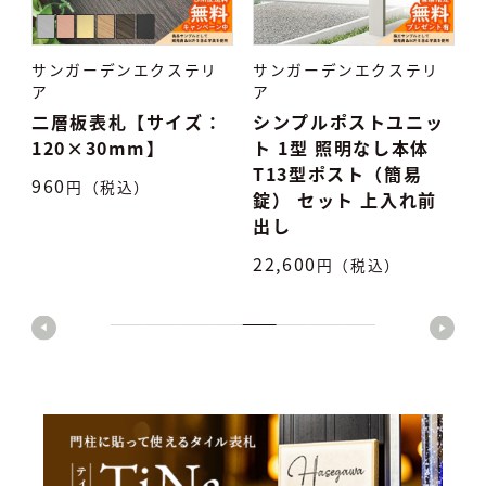
サンガーデンエクステリ
サンガーデンエクステリ
ア
ア
リ
二層板表札【サイズ：
シンプルポストユニッ
120×30mm】
ト 1型 照明なし本体
T13型ポスト（簡易
960
7
円（税込）
錠） セット 上入れ前
出し
22,600
円（税込）