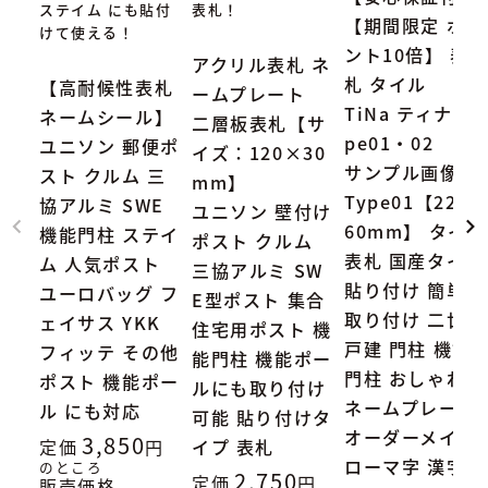
ステイム にも貼付
表札！
【期間限定 ポイ
けて使える！
ント10倍】 表
アクリル表札 ネ
札 タイル
【高耐候性表札
ームプレート
TiNa ティナ Ty
ネームシール】
二層板表札【サ
pe01・02
ユニソン 郵便ポ
イズ：120×30
サンプル画像：
スト クルム 三
mm】
Type01【227×
協アルミ SWE
ユニソン 壁付け
60mm】 タイル
機能門柱 ステイ
ポスト クルム
表札 国産タイル
ム 人気ポスト
三協アルミ SW
貼り付け 簡単
ユーロバッグ フ
E型ポスト 集合
取り付け 二世帯
ェイサス YKK
住宅用ポスト 機
戸建 門柱 機能
フィッテ その他
能門柱 機能ポー
門柱 おしゃれ
ポスト 機能ポー
ルにも取り付け
ネームプレート
ル にも対応
可能 貼り付けタ
オーダーメイド
3,850
定価
イプ 表札
ローマ字 漢字
のところ
2,750
定価
販売価格