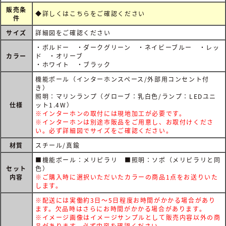
販売条
◆詳しくは
こちらをご確認ください
件
サイズ
詳細図をご確認ください
・ボルドー ・ダークグリーン ・ネイビーブルー ・レッ
カラー
ド ・オリーブ
・ホワイト ・ブラック
機能ポール（インターホンスペース/外部用コンセント付
き）
照明：マリンランプ（グローブ：乳白色/ランプ：LEDユニ
仕様
ット1.4W）
※インターホンの取付には現地加工が必要です。
※インターホンは別途市販品をご用意し、お取付けくださ
い。必ず詳細図でサイズをご確認ください。
材質
スチール/真鍮
■機能ポール：メリピラリ ■照明：ソポ（メリピラリと同
セット
色）
内容
※ご購入時に選択いただいたカラーの商品1点をお送りいた
します。
※配送には実働約3日～5日程度お時間がかかる場合があり
ます。欠品時はさらにお時間がかかる場合があります。
※イメージ画像はイメージサンプルとして販売内容以外の商
品があります。必ず内容を確認ください。