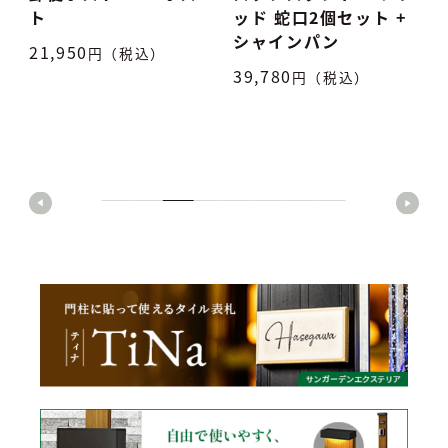
シ
ト
ッド 蛇口2個セット +
シャインパン
21,950
円（税込）
9
39,780
円（税込）