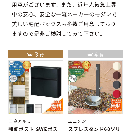
用意がございます。
また、近年人気急上昇
中の安心、安全な一流メーカーのモダンで
美しい宅配ボックスも多数ご用意しており
ますので是非ご検討してみて下さい。
3
4
位
位
三協アルミ
ユニソン
リ
郵便ポスト SWEポス
スプレスタンド60ソリ