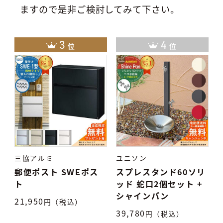
ますので是非ご検討してみて下さい。
3
4
位
位
三協アルミ
ユニソン
リ
郵便ポスト SWEポス
スプレスタンド60ソリ
シ
ト
ッド 蛇口2個セット +
シャインパン
21,950
円（税込）
9
39,780
円（税込）