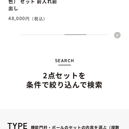
色） セット 前入れ前
出し
48,000
2
円（税込）
SEARCH
2点セットを
条件で絞り込んで検索
TYPE
機能門柱・ポールのセットの内容を選ぶ（複数