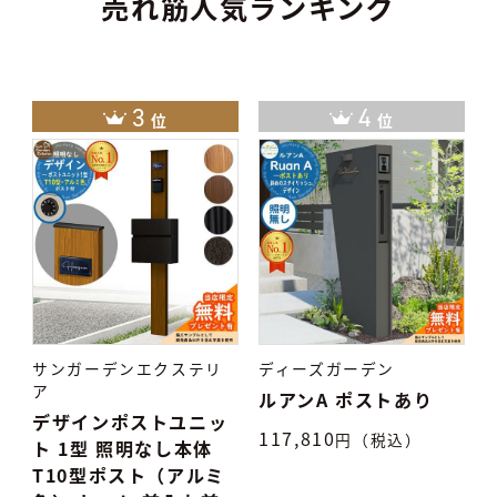
売れ筋人気ランキング
3
4
位
位
サンガーデンエクステリ
ディーズガーデン
ア
ス
ルアンA ポストあり
デザインポストユニッ
照
117,810
円（税込）
ト 1型 照明なし本体
T10型ポスト（アルミ