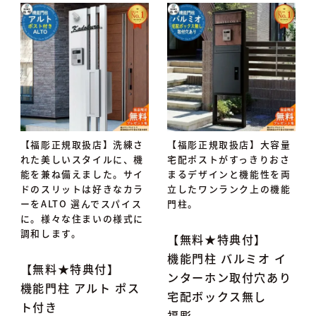
【福彫正規取扱店】洗練さ
【福彫正規取扱店】大容量
れた美しいスタイルに、機
宅配ポストがすっきりおさ
能を兼ね備えました。サイ
まるデザインと機能性を両
ドのスリットは好きなカラ
立したワンランク上の機能
ーをALTO 選んでスパイス
門柱。
に。様々な住まいの様式に
調和します。
【無料★特典付】
機能門柱 バルミオ イ
【無料★特典付】
ンターホン取付穴あり
機能門柱 アルト ポス
宅配ボックス無し
ト付き
福彫