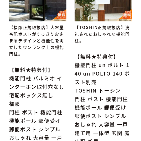
【福彫正規取扱店】大容量
【TOSHIN正規取扱店】洗
宅配ポストがすっきりおさ
礼されたおしゃれな機能門
まるデザインと機能性を両
柱。
立したワンランク上の機能
門柱。
【無料★特典付】
機能門柱 un ポルト 1
【無料★特典付】
40 un POLTO 140 ポ
機能門柱 バルミオ イ
スト別売
ンターホン取付穴なし
TOSHIN トーシン
宅配ボックス無し
門柱 ポスト 機能門柱
福彫
機能ポール 郵便受け
門柱 ポスト 機能門柱
郵便ポスト シンプル
機能ポール 郵便受け
おしゃれ 大容量 一戸
郵便ポスト シンプル
建て用 一体型 玄関 庭
おしゃれ 大容量 一戸