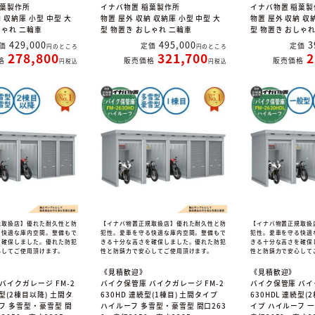
稲葉製作所
イナバ物置 稲葉製作所
イナバ物置 稲葉製
 収納庫 小型 中型 大
物置 屋外 収納 収納庫 小型 中型 大
物置 屋外 収納 収
しゃれ 二輪車
型 物置き おしゃれ 二輪車
型 物置き おしゃ
429,000
495,000
3
価
定価
定価
のところ
のところ
278,800
321,700
2
格
販売価格
販売価格
税込
税込
規取扱店】優れた耐久性と防
【イナバ物置正規取扱店】優れた耐久性と防
【イナバ物置正規取扱
る快適な庫内空間。整備もで
犯性。愛車を守る快適な庫内空間。整備もで
犯性。愛車を守る快適
を確保しました。優れた防犯
きる十分な高さを確保しました。優れた防犯
きる十分な高さを確保
心してご使用頂けます。
性と防錆力で安心してご使用頂けます。
性と防錆力で安心して
《見積歓迎》
《見積歓迎》
バイクガレージ FM-2
バイク保管庫 バイクガレージ FM-2
バイク保管庫 バイ
続型(2棟目以降) 土間タ
630HD 連続型(1棟目) 土間タイプ
630HDL 連続型(
フ 多雪型・豪雪型 間
ハイルーフ 多雪型・豪雪型 間口263
イプ ハイルーフ 一