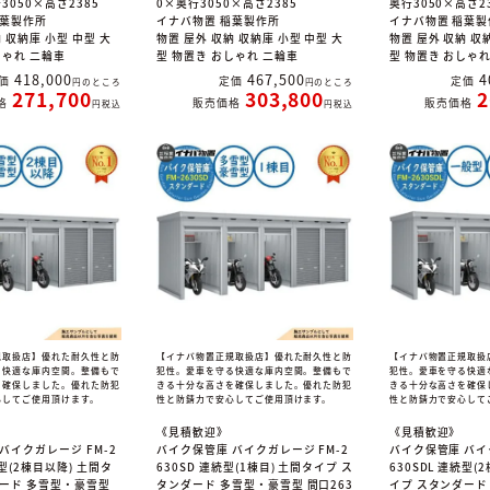
3050×高さ2385
0×奥行3050×高さ2385
奥行3050×高さ2
稲葉製作所
イナバ物置 稲葉製作所
イナバ物置 稲葉製
 収納庫 小型 中型 大
物置 屋外 収納 収納庫 小型 中型 大
物置 屋外 収納 収
しゃれ 二輪車
型 物置き おしゃれ 二輪車
型 物置き おしゃ
418,000
467,500
4
価
定価
定価
のところ
のところ
271,700
303,800
2
格
販売価格
販売価格
税込
税込
規取扱店】優れた耐久性と防
【イナバ物置正規取扱店】優れた耐久性と防
【イナバ物置正規取扱
る快適な庫内空間。整備もで
犯性。愛車を守る快適な庫内空間。整備もで
犯性。愛車を守る快適
を確保しました。優れた防犯
きる十分な高さを確保しました。優れた防犯
きる十分な高さを確保
心してご使用頂けます。
性と防錆力で安心してご使用頂けます。
性と防錆力で安心して
《見積歓迎》
《見積歓迎》
バイクガレージ FM-2
バイク保管庫 バイクガレージ FM-2
バイク保管庫 バイ
続型(2棟目以降) 土間タ
630SD 連続型(1棟目) 土間タイプ ス
630SDL 連続型(
ダード 多雪型・豪雪型
タンダード 多雪型・豪雪型 間口263
イプ スタンダード 