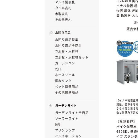
口2630×奥行
アルミ製表札
イナバ物置 
タイル表札
物置 屋外 収納
木製表札
型 物置き お
その他表札
定
販売価
水回り用品
水回り用品特集
水回り用品全商品
立水栓・水栓柱
立水栓・水栓柱セット
ガーデンパン
蛇口
ホースリール
雨水タンク
ペット関連商品
その他関連商品
【イナバ物置正
犯性。愛車を守
ガーデンライト
きる十分な高さ
ガーデンライト全商品
性と防錆力で安
ソーラーライト
《見積歓迎》
照明
バイク保管庫 
マリンランプ
630SDL 連
イルミネーション
イプ スタン