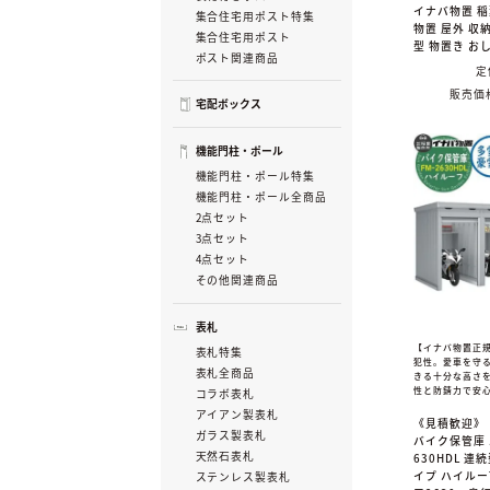
イナバ物置 
集合住宅用ポスト特集
物置 屋外 収納
集合住宅用ポスト
型 物置き お
ポスト関連商品
定
販売価
宅配ボックス
機能門柱・ポール
機能門柱・ポール特集
機能門柱・ポール全商品
2点セット
3点セット
4点セット
その他関連商品
表札
【イナバ物置正
表札特集
犯性。愛車を守
表札全商品
きる十分な高さ
性と防錆力で安
コラボ表札
アイアン製表札
《見積歓迎》
ガラス製表札
バイク保管庫 
天然石表札
630HDL 連
イプ ハイルー
ステンレス製表札