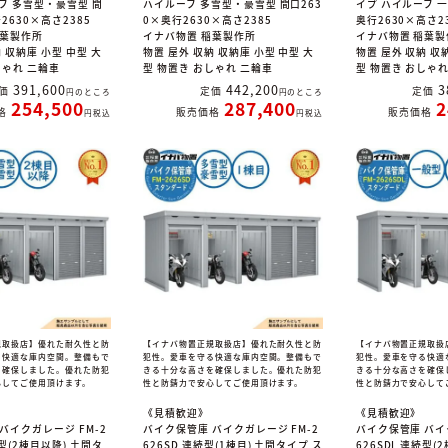
フ 多雪型・豪雪型 間
ハイルーフ 多雪型・豪雪型 間口263
イプ ハイルーフ 一
2630×高さ2385
0×奥行2630×高さ2385
奥行2630×高さ2
稲葉製作所
イナバ物置 稲葉製作所
イナバ物置 稲葉製
 収納庫 小型 中型 大
物置 屋外 収納 収納庫 小型 中型 大
物置 屋外 収納 収
しゃれ 二輪車
型 物置き おしゃれ 二輪車
型 物置き おしゃ
391,600
442,200
3
価
定価
定価
のところ
のところ
254,500
287,400
2
格
販売価格
販売価格
税込
税込
規取扱店】優れた耐久性と防
【イナバ物置正規取扱店】優れた耐久性と防
【イナバ物置正規取扱
る快適な庫内空間。整備もで
犯性。愛車を守る快適な庫内空間。整備もで
犯性。愛車を守る快適
を確保しました。優れた防犯
きる十分な高さを確保しました。優れた防犯
きる十分な高さを確保
心してご使用頂けます。
性と防錆力で安心してご使用頂けます。
性と防錆力で安心して
《見積歓迎》
《見積歓迎》
バイクガレージ FM-2
バイク保管庫 バイクガレージ FM-2
バイク保管庫 バイ
続型(2棟目以降) 土間タ
626SD 連続型(1棟目) 土間タイプ ス
626SDL 連続型(