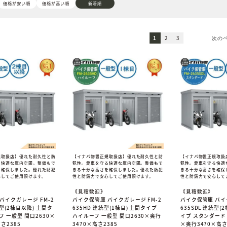
価格が安い順
価格が高い順
新着順
1
2
3
規取扱店】優れた耐久性と防
【イナバ物置正規取扱店】優れた耐久性と防
【イナバ物置正規取扱
る快適な庫内空間。整備もで
犯性。愛車を守る快適な庫内空間。整備もで
犯性。愛車を守る快適
を確保しました。優れた防犯
きる十分な高さを確保しました。優れた防犯
きる十分な高さを確保
心してご使用頂けます。
性と防錆力で安心してご使用頂けます。
性と防錆力で安心して
《見積歓迎》
《見積歓迎》
バイクガレージ FM-2
バイク保管庫 バイクガレージ FM-2
バイク保管庫 バイ
続型(2棟目以降) 土間タ
635HD 連続型(1棟目) 土間タイプ
635SDL 連続型(
フ 一般型 間口2630×
ハイルーフ 一般型 間口2630×奥行
イプ スタンダード 
さ2385
3470×高さ2385
×奥行3470×高さ