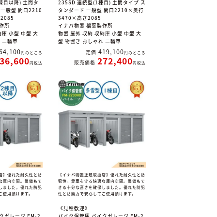
2棟目以降) 土間タ
235SD 連続型(1棟目) 土間タイプ ス
一般型 間口2210
タンダード 一般型 間口2210×奥行
2085
3470×高さ2085
作所
イナバ物置 稲葉製作所
納庫 小型 中型 大
物置 屋外 収納 収納庫 小型 中型 大
れ 二輪車
型 物置き おしゃれ 二輪車
64,100
419,100
定価
のところ
のところ
36,600
272,400
販売価格
税込
税込
店】優れた耐久性と防
【イナバ物置正規取扱店】優れた耐久性と防
な庫内空間。整備もで
犯性。愛車を守る快適な庫内空間。整備もで
しました。優れた防犯
きる十分な高さを確保しました。優れた防犯
ご使用頂けます。
性と防錆力で安心してご使用頂けます。
《見積歓迎》
クガレージ FM-2
バイク保管庫 バイクガレージ FM-2