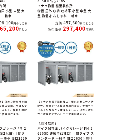
385
3050×高さ2385
作所
イナバ物置 稲葉製作所
納庫 小型 中型 大
物置 屋外 収納 収納庫 小型 中型 大
れ 二輪車
型 物置き おしゃれ 二輪車
08,100
457,600
定価
のところ
のところ
65,200
297,400
販売価格
税込
税込
店】優れた耐久性と防
【イナバ物置正規取扱店】優れた耐久性と防
な庫内空間。整備もで
犯性。愛車を守る快適な庫内空間。整備もで
しました。優れた防犯
きる十分な高さを確保しました。優れた防犯
ご使用頂けます。
性と防錆力で安心してご使用頂けます。
《見積歓迎》
クガレージ FM-2
バイク保管庫 バイクガレージ FM-2
2棟目以降) 土間タ
630SD 連続型(1棟目) 土間タイプ ス
一般型 間口2630
タンダード 一般型 間口2630×奥行