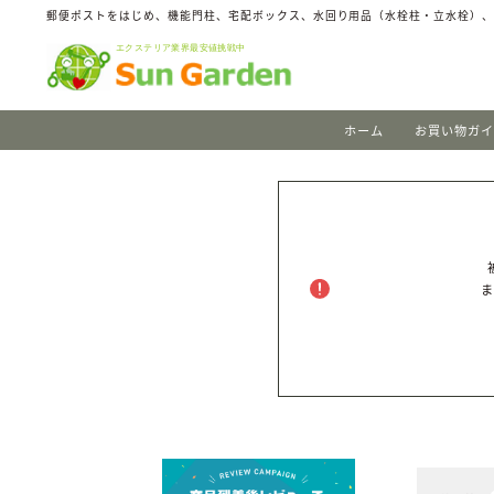
郵便ポストをはじめ、機能門柱、宅配ボックス、水回り用品（水栓柱・立水栓）
ホーム
お買い物ガ
ま