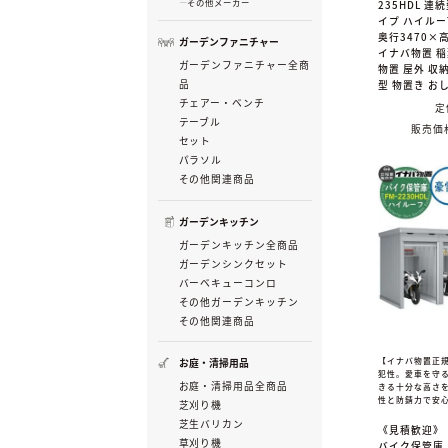
その他メーカー
235HDL 連
イプ ハイルー
奥行3470×高
ガーデンファニチャー
イナバ物置 
ガーデンファニチャー全商
物置 屋外 収納
品
型 物置き お
チェアー・ベンチ
定
テーブル
販売価
セット
パラソル
その他関連商品
ガーデンキッチン
ガーデンキッチン全商品
ガーデンシンクセット
バーベキューコンロ
その他ガーデンキッチン
その他関連商品
【イナバ物置正
お庭・清掃用品
犯性。愛車を守
お庭・清掃用品全商品
きる十分な高さ
性と防錆力で安
芝刈り機
芝生バリカン
《見積歓迎》
草刈り機
バイク保管庫 