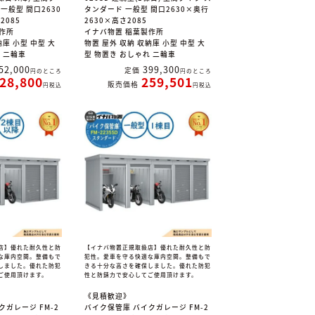
一般型 間口2630
タンダード 一般型 間口2630×奥行
2085
2630×高さ2085
作所
イナバ物置 稲葉製作所
納庫 小型 中型 大
物置 屋外 収納 収納庫 小型 中型 大
れ 二輪車
型 物置き おしゃれ 二輪車
52,000
399,300
定価
のところ
のところ
28,800
259,501
販売価格
税込
税込
店】優れた耐久性と防
【イナバ物置正規取扱店】優れた耐久性と防
な庫内空間。整備もで
犯性。愛車を守る快適な庫内空間。整備もで
しました。優れた防犯
きる十分な高さを確保しました。優れた防犯
ご使用頂けます。
性と防錆力で安心してご使用頂けます。
《見積歓迎》
クガレージ FM-2
バイク保管庫 バイクガレージ FM-2