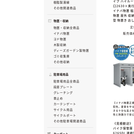
イプ ハイルー
樹脂製濡縁
口2630×奥行
その他関連商品
イナバ物置 
物置 屋外 収納
型 物置き お
物置・収納
定
物置・収納全商品
販売価
イナバ物置
ヨド物置
木製収納
ディーズガーデン製物置
ゴミ収集庫
その他収納
駐車場用品
駐車場用品全商品
段差プレート
グレーチング
車止め
【イナバ物置正
カーテンゲート
犯性。愛車を守
サイクル用品
きる十分な高さ
性と防錆力で安
サイクルポート
その他駐車場関連商品
《見積歓迎》
バイク保管庫 
626SDL 連
カーポート