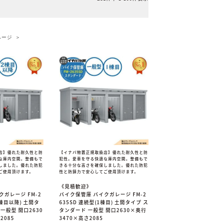
店】優れた耐久性と防
【イナバ物置正規取扱店】優れた耐久性と防
な庫内空間。整備もで
犯性。愛車を守る快適な庫内空間。整備もで
しました。優れた防犯
きる十分な高さを確保しました。優れた防犯
ご使用頂けます。
性と防錆力で安心してご使用頂けます。
《見積歓迎》
クガレージ FM-2
バイク保管庫 バイクガレージ FM-2
2棟目以降) 土間タ
635SD 連続型(1棟目) 土間タイプ ス
一般型 間口2630
タンダード 一般型 間口2630×奥行
2085
3470×高さ2085