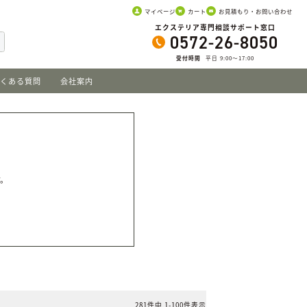
マイページ
カート
お見積もり・お問い合わせ
エクステリア専門相談サポート窓口
0572-26-8050
受付時間
平日 9:00〜17:00
くある質問
会社案内
。
す。
281
件中
1
-
100
件表示