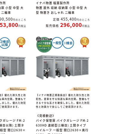
作所
イナバ物置 稲葉製作所
納庫 小型 中型 大
物置 屋外 収納 収納庫 小型 中型 大
れ 二輪車
型 物置き おしゃれ 二輪車
90,500
455,400
定価
のところ
のところ
53,800
296,000
販売価格
税込
税込
店】優れた耐久性と防
【イナバ物置正規取扱店】優れた耐久性と防
な庫内空間。整備もで
犯性。愛車を守る快適な庫内空間。整備もで
しました。優れた防犯
きる十分な高さを確保しました。優れた防犯
ご使用頂けます。
性と防錆力で安心してご使用頂けます。
《見積歓迎》
クガレージ FM-2
バイク保管庫 バイクガレージ FM-2
2棟目以降) 土間タ
630HD 連続型(1棟目) 土間タイプ
般型 間口2630×
ハイルーフ 一般型 間口2630×奥行