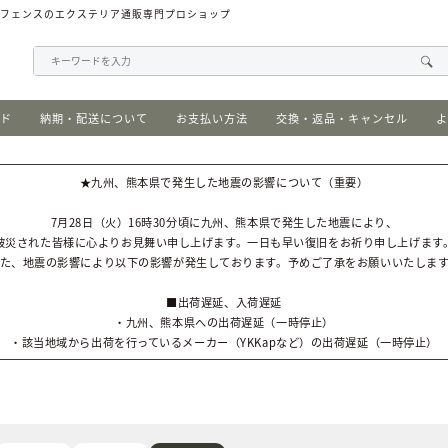
、フェンスのエクステリア通販専門プロショップ
イド
納期・配送について
お支払い方法
交換・返品・キャンセル
よ
★九州、熊本県で発生した地震の影響について（重要）
7月28日（火）16時30分頃に九州、熊本県で発生した地震により、
被災された皆様に心よりお見舞い申し上げます。一日も早い復旧をお祈り申し上げます
た、地震の影響により以下の影響が発生しております。予めご了承をお願いいたしま
■出荷遅延、入荷遅延
・九州、熊本県への出荷遅延（一時停止）
・該当地域から出荷を行っているメーカー（YKKapなど）の出荷遅延（一時停止）