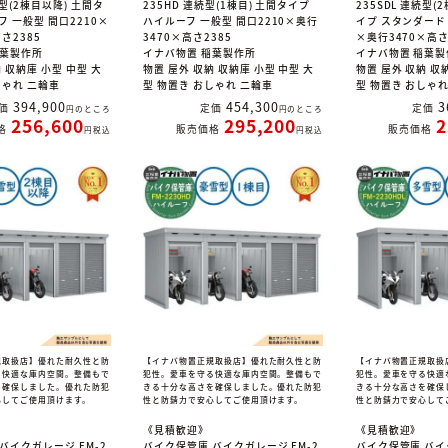
続型(2棟目以降) 土間タ
235HD 連続型(1棟目) 土間タイプ
235SDL 連続型(
フ 一般型 間口2210×
ハイルーフ 一般型 間口2210×奥行
イプ スタンダード 
さ2385
3470×高さ2385
×奥行3470×高さ
稲葉製作所
イナバ物置 稲葉製作所
イナバ物置 稲葉製
 収納庫 小型 中型 大
物置 屋外 収納 収納庫 小型 中型 大
物置 屋外 収納 収
しゃれ 二輪車
型 物置き おしゃれ 二輪車
型 物置き おしゃ
394,900
454,300
3
価
定価
定価
のところ
のところ
256,600
295,200
2
格
販売価格
販売価格
税込
税込
規取扱店】優れた耐久性と防
【イナバ物置正規取扱店】優れた耐久性と防
【イナバ物置正規取扱
る快適な庫内空間。整備もで
犯性。愛車を守る快適な庫内空間。整備もで
犯性。愛車を守る快適
を確保しました。優れた防犯
きる十分な高さを確保しました。優れた防犯
きる十分な高さを確保
心してご使用頂けます。
性と防錆力で安心してご使用頂けます。
性と防錆力で安心して
《見積歓迎》
《見積歓迎》
バイクガレージ FM-2
バイク保管庫 バイクガレージ FM-2
バイク保管庫 バイ