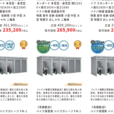
ダード 多雪型・豪雪型
タンダード 多雪型・豪雪型 間口263
イプ スタンダード 
行2630×高さ2085
0×奥行2630×高さ2085
×奥行2630×高さ
稲葉製作所
イナバ物置 稲葉製作所
イナバ物置 稲葉製
 収納庫 小型 中型 大
物置 屋外 収納 収納庫 小型 中型 大
物置 屋外 収納 収
しゃれ 二輪車
型 物置き おしゃれ 二輪車
型 物置き おしゃ
361,900
409,200
3
価
定価
定価
のところ
のところ
235,200
265,900
2
格
販売価格
販売価格
税込
税込
規取扱店】優れた耐久性と防
【イナバ物置正規取扱店】優れた耐久性と防
【イナバ物置正規取扱
る快適な庫内空間。整備もで
犯性。愛車を守る快適な庫内空間。整備もで
犯性。愛車を守る快適
を確保しました。優れた防犯
きる十分な高さを確保しました。優れた防犯
きる十分な高さを確保
心してご使用頂けます。
性と防錆力で安心してご使用頂けます。
性と防錆力で安心して
《見積歓迎》
《見積歓迎》
バイクガレージ FM-2
バイク保管庫 バイクガレージ FM-2
バイク保管庫 バイ