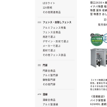
間口2630×奥
LEDライト
イナバ物置 
12V照明
物置 屋外 収納
その他関連商品
型 物置き お
定
フェンス・目隠しフェンス
販売価
アルミフェンス特集
フェンス全商品
用途で選ぶ
デザイン・形状で選ぶ
メーカーで選ぶ
素材で選ぶ
その他フェンス部品
門扉
門扉全商品
アルミ製門扉
鋳物製門扉
【イナバ物置正
犯性。愛車を守
その他門扉
きる十分な高さ
性と防錆力で安
濡縁
《見積歓迎》
濡縁全商品
バイク保管庫 
626HDL 連
アルミ製濡縁