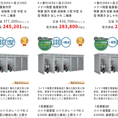
行3050×高さ2085
0×奥行3050×高さ2085
×奥行3050×高さ
稲葉製作所
イナバ物置 稲葉製作所
イナバ物置 稲葉製
 収納庫 小型 中型 大
物置 屋外 収納 収納庫 小型 中型 大
物置 屋外 収納 収
しゃれ 二輪車
型 物置き おしゃれ 二輪車
型 物置き おしゃ
377,300
436,700
3
価
定価
定価
のところ
のところ
245,201
283,800
2
格
販売価格
販売価格
税込
税込
規取扱店】優れた耐久性と防
【イナバ物置正規取扱店】優れた耐久性と防
【イナバ物置正規取扱
る快適な庫内空間。整備もで
犯性。愛車を守る快適な庫内空間。整備もで
犯性。愛車を守る快適
を確保しました。優れた防犯
きる十分な高さを確保しました。優れた防犯
きる十分な高さを確保
心してご使用頂けます。
性と防錆力で安心してご使用頂けます。
性と防錆力で安心して
《見積歓迎》
《見積歓迎》
バイクガレージ FM-2
バイク保管庫 バイクガレージ FM-2
バイク保管庫 バイ
続型(2棟目以降) 土間タ
626HD 連続型(1棟目) 土間タイプ
626HDL 連続型(