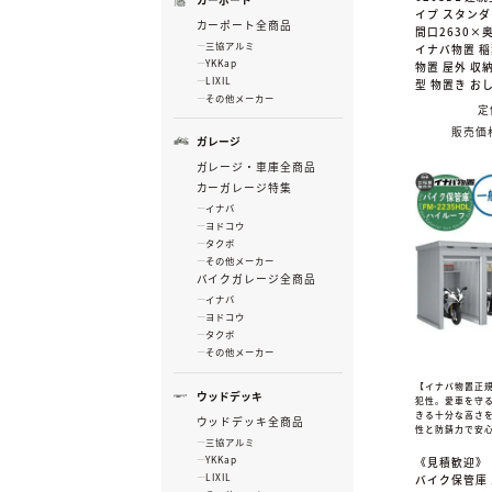
イプ スタン
カーポート全商品
間口2630×奥
三協アルミ
イナバ物置 
YKKap
物置 屋外 収納
LIXIL
型 物置き お
その他メーカー
定
販売価
ガレージ
ガレージ・車庫全商品
カーガレージ特集
イナバ
ヨドコウ
タクボ
その他メーカー
バイクガレージ全商品
イナバ
ヨドコウ
タクボ
その他メーカー
【イナバ物置正
ウッドデッキ
犯性。愛車を守
きる十分な高さ
ウッドデッキ全商品
性と防錆力で安
三協アルミ
YKKap
《見積歓迎》
LIXIL
バイク保管庫 