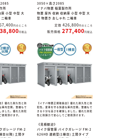
2085
3050×高さ2085
作所
イナバ物置 稲葉製作所
納庫 小型 中型 大
物置 屋外 収納 収納庫 小型 中型 大
れ 二輪車
型 物置き おしゃれ 二輪車
67,400
426,800
定価
のところ
のところ
38,800
277,400
販売価格
税込
税込
店】優れた耐久性と防
【イナバ物置正規取扱店】優れた耐久性と防
な庫内空間。整備もで
犯性。愛車を守る快適な庫内空間。整備もで
しました。優れた防犯
きる十分な高さを確保しました。優れた防犯
ご使用頂けます。
性と防錆力で安心してご使用頂けます。
《見積歓迎》
クガレージ FM-2
バイク保管庫 バイクガレージ FM-2
2棟目以降) 土間タ
626HD 連続型(1棟目) 土間タイプ