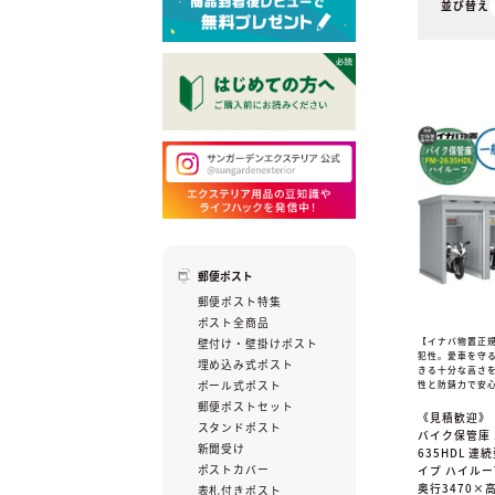
並び替え
郵便ポスト
郵便ポスト特集
ポスト全商品
【イナバ物置正
壁付け・壁掛けポスト
犯性。愛車を守
埋め込み式ポスト
きる十分な高さ
ポール式ポスト
性と防錆力で安
郵便ポストセット
《見積歓迎》
スタンドポスト
バイク保管庫 
新聞受け
635HDL 連
ポストカバー
イプ ハイルー
奥行3470×高
表札付きポスト