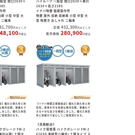
般型 間口2630×
ハイルーフ 一般型 間口2630×奥行
385
2630×高さ2385
作所
イナバ物置 稲葉製作所
納庫 小型 中型 大
物置 屋外 収納 収納庫 小型 中型 大
れ 二輪車
型 物置き おしゃれ 二輪車
81,700
432,300
定価
のところ
のところ
48,100
280,900
販売価格
税込
税込
店】優れた耐久性と防
【イナバ物置正規取扱店】優れた耐久性と防
な庫内空間。整備もで
犯性。愛車を守る快適な庫内空間。整備もで
しました。優れた防犯
きる十分な高さを確保しました。優れた防犯
ご使用頂けます。
性と防錆力で安心してご使用頂けます。
《見積歓迎》
クガレージ FM-2
バイク保管庫 バイクガレージ FM-2
2棟目以降) 土間タ
626SD 連続型(1棟目) 土間タイプ ス