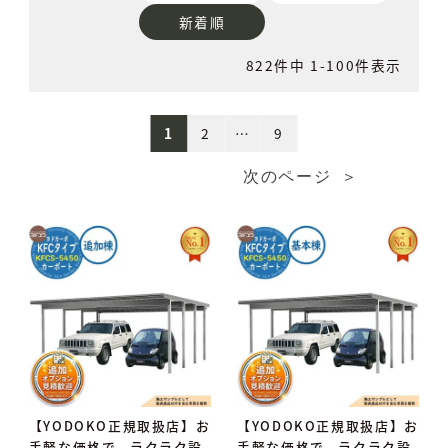
新着順
822
件中
1
-
100
件表示
1
2
…
9
【YODOKO正規取扱店】お
【YODOKO正規取扱店】お
手軽な価格で、ラクラク設
手軽な価格で、ラクラク設