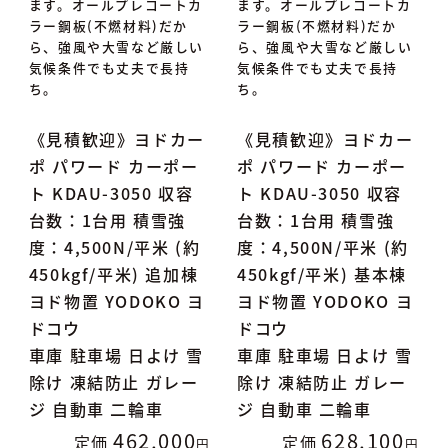
ます。オールプレコートカ
ます。オールプレコートカ
ラー鋼板(不燃材料)だか
ラー鋼板(不燃材料)だか
ら、強風や大雪など厳しい
ら、強風や大雪など厳しい
気候条件でも丈夫で長持
気候条件でも丈夫で長持
ち。
ち。
《見積歓迎》ヨドカー
《見積歓迎》ヨドカー
ポ パワード カーポー
ポ パワード カーポー
ト KDAU-3050 収容
ト KDAU-3050 収容
台数：1台用 積雪強
台数：1台用 積雪強
度：4,500N/平米 (約
度：4,500N/平米 (約
450kgf/平米) 追加棟
450kgf/平米) 基本棟
ヨド物置 YODOKO ヨ
ヨド物置 YODOKO ヨ
ドコウ
ドコウ
車庫 駐車場 日よけ 雪
車庫 駐車場 日よけ 雪
除け 凍結防止 ガレー
除け 凍結防止 ガレー
ジ 自動車 二輪車
ジ 自動車 二輪車
462,000
628,100
定価
定価