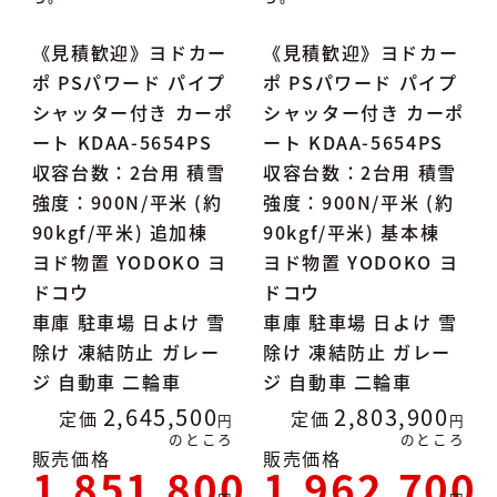
《見積歓迎》ヨドカー
《見積歓迎》ヨドカー
ポ PSパワード パイプ
ポ PSパワード パイプ
シャッター付き カーポ
シャッター付き カーポ
ート KDAA-5654PS
ート KDAA-5654PS
収容台数：2台用 積雪
収容台数：2台用 積雪
強度：900N/平米 (約
強度：900N/平米 (約
90kgf/平米) 追加棟
90kgf/平米) 基本棟
ヨド物置 YODOKO ヨ
ヨド物置 YODOKO ヨ
ドコウ
ドコウ
車庫 駐車場 日よけ 雪
車庫 駐車場 日よけ 雪
除け 凍結防止 ガレー
除け 凍結防止 ガレー
ジ 自動車 二輪車
ジ 自動車 二輪車
2,645,500
2,803,900
定価
定価
のところ
のところ
販売価格
販売価格
1,851,800
1,962,700