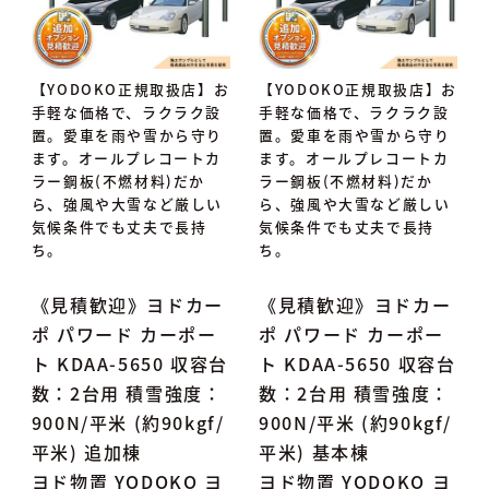
【YODOKO正規取扱店】お
【YODOKO正規取扱店】お
手軽な価格で、ラクラク設
手軽な価格で、ラクラク設
置。愛車を雨や雪から守り
置。愛車を雨や雪から守り
ます。オールプレコートカ
ます。オールプレコートカ
ラー鋼板(不燃材料)だか
ラー鋼板(不燃材料)だか
ら、強風や大雪など厳しい
ら、強風や大雪など厳しい
気候条件でも丈夫で長持
気候条件でも丈夫で長持
ち。
ち。
《見積歓迎》ヨドカー
《見積歓迎》ヨドカー
ポ パワード カーポー
ポ パワード カーポー
ト KDAA-5650 収容台
ト KDAA-5650 収容台
数：2台用 積雪強度：
数：2台用 積雪強度：
900N/平米 (約90kgf/
900N/平米 (約90kgf/
平米) 追加棟
平米) 基本棟
ヨド物置 YODOKO ヨ
ヨド物置 YODOKO ヨ