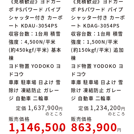
《見積歓迎》ヨドカー
《見積歓迎》ヨドカー
ポ PSパワード パイプ
ポ PSパワード パイプ
シャッター付き カーポ
シャッター付き カーポ
ート KDAU-3054PS
ート KDAG-3054PS
収容台数：1台用 積雪
収容台数：1台用 積雪
強度：4,500N/平米
強度：1,500N/平米
(約450kgf/平米) 基本
(約150kgf/平米) 追加
棟
棟
ヨド物置 YODOKO ヨ
ヨド物置 YODOKO ヨ
ドコウ
ドコウ
車庫 駐車場 日よけ 雪
車庫 駐車場 日よけ 雪
除け 凍結防止 ガレー
除け 凍結防止 ガレー
ジ 自動車 二輪車
ジ 自動車 二輪車
1,637,900
1,234,200
定価
定価
のところ
のところ
販売価格
販売価格
1,146,500
863,900