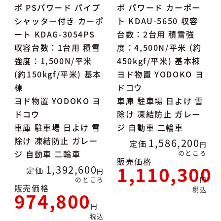
ポ PSパワード パイプ
ポ パワード カーポー
シャッター付き カーポ
ト KDAU-5650 収容
ート KDAG-3054PS
台数：2台用 積雪強
収容台数：1台用 積雪
度：4,500N/平米 (約
強度：1,500N/平米
450kgf/平米) 基本棟
(約150kgf/平米) 基本
ヨド物置 YODOKO ヨ
棟
ドコウ
ヨド物置 YODOKO ヨ
車庫 駐車場 日よけ 雪
ドコウ
除け 凍結防止 ガレー
車庫 駐車場 日よけ 雪
ジ 自動車 二輪車
除け 凍結防止 ガレー
1,586,200
定価
ジ 自動車 二輪車
のところ
販売価格
1,110,300
1,392,600
定価
のところ
販売価格
税込
974,800
税込