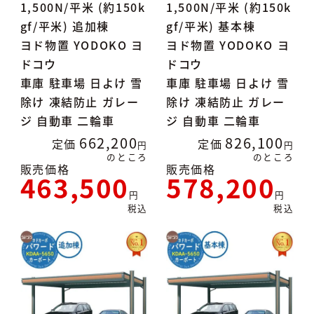
1,500N/平米 (約150k
1,500N/平米 (約150k
gf/平米) 追加棟
gf/平米) 基本棟
ヨド物置 YODOKO ヨ
ヨド物置 YODOKO ヨ
ドコウ
ドコウ
車庫 駐車場 日よけ 雪
車庫 駐車場 日よけ 雪
除け 凍結防止 ガレー
除け 凍結防止 ガレー
ジ 自動車 二輪車
ジ 自動車 二輪車
662,200
826,100
定価
定価
のところ
のところ
販売価格
販売価格
463,500
578,200
税込
税込