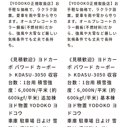
【YODOKO正規取扱店】お
【YODOKO正規取扱店】お
手軽な価格で、ラクラク設
手軽な価格で、ラクラク設
置。愛車を雨や雪から守り
置。愛車を雨や雪から守り
ます。オールプレコートカ
ます。オールプレコートカ
ラー鋼板(不燃材料)だか
ラー鋼板(不燃材料)だか
ら、強風や大雪など厳しい
ら、強風や大雪など厳しい
気候条件でも丈夫で長持
気候条件でも丈夫で長持
ち。
ち。
《見積歓迎》ヨドカー
《見積歓迎》ヨドカー
ポ パワード カーポー
ポ パワード カーポー
ト KDASU-3050 収容
ト KDASU-3050 収容
台数：1台用 積雪強
台数：1台用 積雪強
度：6,000N/平米 (約
度：6,000N/平米 (約
600kgf/平米) 追加棟
600kgf/平米) 基本棟
ヨド物置 YODOKO ヨ
ヨド物置 YODOKO ヨ
ドコウ
ドコウ
車庫 駐車場 日よけ 雪
車庫 駐車場 日よけ 雪