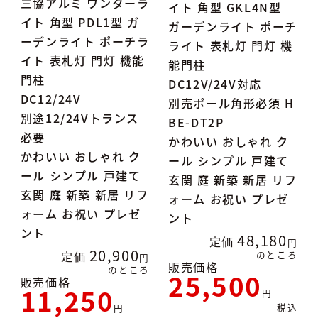
三協アルミ ワンダーラ
イト 角型 GKL4N型
イト 角型 PDL1型 ガ
ガーデンライト ポーチ
ーデンライト ポーチラ
ライト 表札灯 門灯 機
イト 表札灯 門灯 機能
能門柱
門柱
DC12V/24V対応
DC12/24V
別売ポール角形必須 H
別途12/24Vトランス
BE-DT2P
必要
かわいい おしゃれ ク
かわいい おしゃれ ク
ール シンプル 戸建て
ール シンプル 戸建て
玄関 庭 新築 新居 リフ
玄関 庭 新築 新居 リフ
ォーム お祝い プレゼ
ォーム お祝い プレゼ
ント
ント
48,180
定価
20,900
定価
のところ
販売価格
のところ
25,500
販売価格
11,250
税込