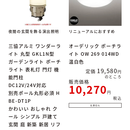
夜間の玄関を飾る演出照明
リニューアルにおすすめ
三協アルミ ワンダーラ
オーデリック ポーチラ
イト 丸型 GKL1N型
イト OW 269 014WD
ガーデンライト ポーチ
温白色
ライト 表札灯 門灯 機
19,580
定価
能門柱
のところ
販売価格
10,270
DC12V/24V対応
別売ポール丸形必須 H
税込
BE-DT1P
在庫切れ
かわいい おしゃれ ク
ール シンプル 戸建て
玄関 庭 新築 新居 リフ