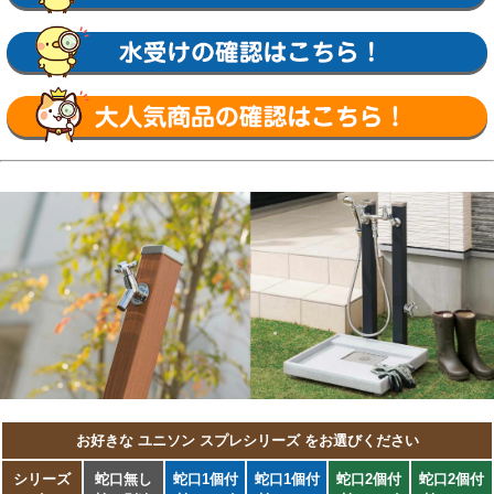
ルタポット・グランデパン テンド・グランデ
パン スクエア・サスポットM・シャインポッ
ト・水凛パン・ターフパン・陶芸ポット・カ
レ・ティアドロップ・デミ・セレス・パレッ
タ・ラルゴ・若草・すすき野・ネオキャスティ
パン タイトレンガタイプ・ファミエンテパン
ビーンズ・ファミエンテパン フレア・ファミ
エンテパン プレート・フィーノポット・フレ
ウスパン アーバンキャスト・フレウスパン ス
トーンブリック・ライアンポット・レクタポッ
ト
【NIKKO】
立水栓ユニット・レトロブリックタイプ・サー
クルタイプ・ウッドクリートタイプ・ランバー
タイプ・リベルタII・コロル・コロルミニ・ス
プリンクル・フォレット・モ・エット・モ・エ
ット ミニ・モ・エットL・レヴウッドタイプ・
シュペリ・モゼック・フォギータイプA・補助
蛇口仕様・かぐや・芦野石タイプ・不凍水栓ユ
ニット・サナンド・レトロブリックタイプ・不
凍伸縮式 立水栓 D-EN3・レトロブリックパン
ミニタイプ・シュペリパン・モゼックパン・ス
テラパン・ラウンドパン・シンプルパン・ステ
ンレスボール・ステンレスパン・プレートパ
ン・クラシコパン・オーバルパン・スクエアパ