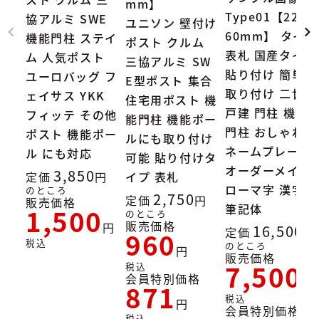
mm】
Type01【227×
協アルミ SWE
ユニソン 壁付け
60mm】 タイル
機能門柱 ステイ
ポスト クルム
表札 国産タイル
ム 人気ポスト
三協アルミ SW
貼り付け 簡単
ユーロバッグ フ
E型ポスト 集合
取り付け 二世帯
ェイサス YKK
住宅用ポスト 機
戸建 門柱 機能
フィッテ その他
能門柱 機能ポー
門柱 おしゃれ
ポスト 機能ポー
ルにも取り付け
ネームプレート
ル にも対応
可能 貼り付けタ
オーダーメイド
3,850
定価
イプ 表札
ローマ字 漢字
のところ
2,750
定価
販売価格
筆記体
1,500
のところ
販売価格
16,500
定価
960
税込
のところ
販売価格
7,500
税込
会員特別価格
871
税込
会員特別価格
税込