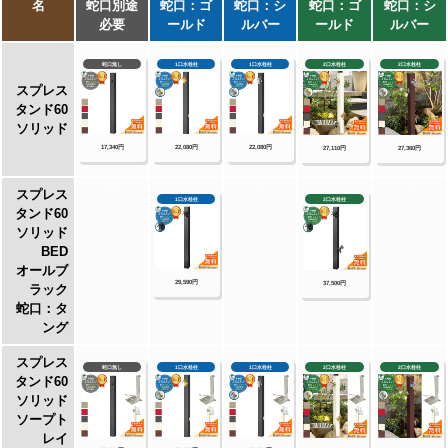
ン・フラットパン・信楽焼・千段手洗鉢・金彩
手洗鉢・越前焼・国成窯手洗鉢・利休信楽・利
休信楽手洗鉢・美濃焼・美濃焼手洗鉢
【TOSHIN】
アン ポッシュ・アン フルール・アン ジーニ
ー・アン ティーラ・ユナイト ログ・ユナイト
トーレ・エーゲ・サガン・アーバンII・アーバ
ンウッド・ヴォーグ・タクト・コルム・コルム
ラスティ・ガーデンパン・UNITE ログ・ピッ
コロステン30・NEW ヴォーグ・トレビ リビ
エラ・トレビ 丸・トレビ 角・トレビ フラッ
ト・トレビ アーバン・トレビ アーバンウッ
ド・トレビ マルチ・un フルール・un ポッシ
ュ・信楽45・信楽40
【TOYO】
ウォータービュー・ナルルポール・混合栓セッ
ト・マルコポール・アシュリーポール・コッ
タ・コボクポール・ブリックポール・スモー
ル・ラージ・コテージポール・ヴィンテージウ
ッドポール・スリーパーポール・キャストポー
ル・丸形コッタパン・角型コッタパン・コボク
パン・丸形ブリックパン・角型ブリックパン・
丸形コテージパン・角型コテージパン・スリー
パーパン・陶器パン・コーン・ボウル・グロー
リー・ステンパン・シンクパン・陶器シンクパ