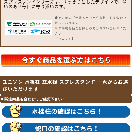
スプレスタンドシリーズは、すっきりとしたデザインで、潤
いのある毎日に寄り添います。
●その他の「一流メーカー立水栓」も多数取り
扱っております！
※未掲載商品をお探しの方はお問い合わせくだ
さい！
【ユニソン】
ウォータースタンド・アンフリーズ・エインス
タンド 不凍栓・エインスタンド 立水栓・カー
サスタンドII・サススタンド ストレート・サ
ススタンド ナロー・スプレスタンド60・スプ
レスタンド60ライト・スプレスタンド70・ネ
オキャスティスタンド タイトレンガタイプ・
バルスタンド・ファミエンテスタンド・ファミ
ユニソン 水栓柱 立水栓 スプレスタンド 一覧からお選
エンテスマート・フィーノスタンドII・フィー
ノスタンドIIミニ・フォレススタンド・ブライ
びいただけます
トスタンド ストレート・フレウススタンド ア
ーバンキャスト・フレウススタンド ストーン
ブリック・ライアンスタンド・リーナアロン
650スタンド・リーナアロン 950スタンド・
ガーデンシンク オルタ・ガーデンシンク カー
サII・ガーデンシンク KIT C1・ガーデンシン
ク KIT S1・ガーデンシンク フィーノII・ガー
デンシンク ライアン・ウォーターポット・オ