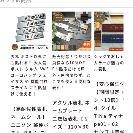
表札 ポスト以外に
販売記念！今だけ会
シックでおしゃれな
も貼れる！ 大人気
員様なら10％OF
カラーが魅力のタイ
ポスト クルム SWE
F！貼るだけで屋
ル表札
ユーロバッグ フェ
外・屋内問わず、ど
イサス や 機能門柱
こでも使える便利な
【安心保証付】
ステイム にも貼付
表札！
【期間限定 ポイ
けて使える！
ント10倍】 表
アクリル表札 ネ
札 タイル
【高耐候性表札
ームプレート
TiNa ティナ Ty
ネームシール】
二層板表札【サ
pe01・02
ユニソン 郵便ポ
イズ：120×30
サンプル画像：
スト クルム 三