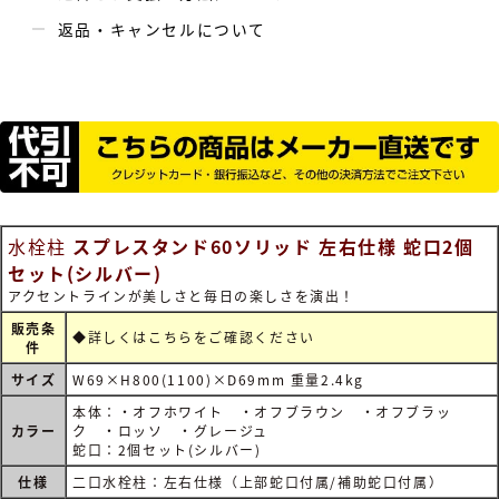
返品・キャンセルについて
水栓柱
スプレスタンド60ソリッド 左右仕様 蛇口2個
セット(シルバー)
アクセントラインが美しさと毎日の楽しさを演出！
販売条
◆詳しくは
こちらをご確認ください
件
サイズ
W69×H800(1100)×D69mm 重量2.4kg
本体：・オフホワイト ・オフブラウン ・オフブラッ
カラー
ク ・ロッソ ・グレージュ
蛇口：2個セット(シルバー)
仕様
二口水栓柱：左右仕様（上部蛇口付属/補助蛇口付属）