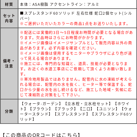
材質
本体：ASA樹脂 アクセントライン：アルミ
■スプレスタンド60ソリッド 左右仕様 蛇口2個セット(シル
セット
バー)
内容
※ご選択いただいたカラーの商品1点をお送りいたします。
※配送には実働約3日～5日程度お時間が必要となる場合があ
ります。欠品時はさらにお時間がかかります。
※イメージ画像はイメージサンプルとして販売内容以外の商
品があります。必ず内容を確認ください。
※イメージ画像は使用するモニターやブラウザにより色が違
って見える場合があります。
備考・
※施工には、専門的な知識と、道具、技能が必要となりま
注意
す。お近くの水道工事店にご依頼して頂くようお願い致しま
す。
※寒冷地用製品ではありません。配管内に水の凍結が考えら
れる場合は、配管内の水を抜く、ヒーター等で保温する、蛇
口から少量の水を出し続けるなど、施工した地域・気候に応
じて凍結防止対策をして下さい。
【ウォータ-ガーデン】【立水栓・立水柱セット】【ホワイ
ト】【ブラウン】【ブラック】【二口】【ユニソン】【ウォ
分類
ータースタンド】【スプレスタンド】【スプレスタンド60ソ
リッド】
【この商品のQRコードはこちら】