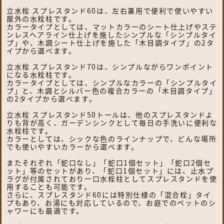
立水栓 スプレスタンド60は、左右兼用で便利で使いやすい
屋外の水栓柱です。
カラータイプとしては、マットカラーのシート仕上げやステ
ンレスヘアライン仕上げを施したシンプルな「シンプルタイ
プ」や、木調シート仕上げを施した「木目調タイプ」の2タ
イプから選べます。
立水栓 スプレスタンド70は、シンプルながらワンポイント
になる水栓柱です。
カラータイプとしては、シンプルなカラーの「シンプルタイ
プ」と、木調とシルバー色の複合カラーの「木目調タイプ」
の2タイプから選べます。
立水栓 スプレスタンド50トールは、他のスプレスタンドよ
りも背が高く、ガーデンシンクとして毎日の手洗いに便利な
水栓柱です。
カラーとしては、シックな色のラインナップで、どんな場所
でも使いやすいカラーから選べます。
またそれぞれ「蛇口なし」「蛇口1個セット」「蛇口2個セ
ット」等のセットがあり、「蛇口1個セット」には、止水プ
ラグが付属されており一口水栓柱としてスプレスタンドを使
用することも可能です。
さらに、スプレスタンド60には特別仕様の「混合栓」タイ
プもあり、お湯にも対応しているので、お庭でのペットのシ
ャワーにも最適です。