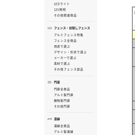
LEDライト
12V照明
その他関連商品
フェンス・目隠しフェンス
アルミフェンス特集
フェンス全商品
用途で選ぶ
デザイン・形状で選ぶ
メーカーで選ぶ
素材で選ぶ
その他フェンス部品
門扉
門扉全商品
アルミ製門扉
鋳物製門扉
その他門扉
濡縁
濡縁全商品
アルミ製濡縁