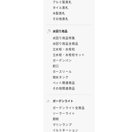
アルミ製表札
タイル表札
木製表札
その他表札
水回り用品
水回り用品特集
水回り用品全商品
立水栓・水栓柱
立水栓・水栓柱セット
ガーデンパン
蛇口
ホースリール
雨水タンク
ペット関連商品
その他関連商品
ガーデンライト
ガーデンライト全商品
ソーラーライト
照明
マリンランプ
イルミネーション