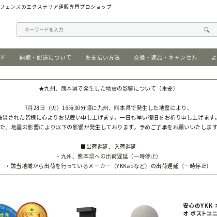
、フェンスのエクステリア通販専門プロショップ
イド
納期・配送について
お支払い方法
交換・返品・キャンセル
よ
★九州、熊本県で発生した地震の影響について（重要）
7月28日（火）16時30分頃に九州、熊本県で発生した地震により、
被災された皆様に心よりお見舞い申し上げます。一日も早い復旧をお祈り申し上げます
た、地震の影響により以下の影響が発生しております。予めご了承をお願いいたしま
■出荷遅延、入荷遅延
・九州、熊本県への出荷遅延（一時停止）
・該当地域から出荷を行っているメーカー（YKKapなど）の出荷遅延（一時停止）
安心のYKK
オ ポストユニ