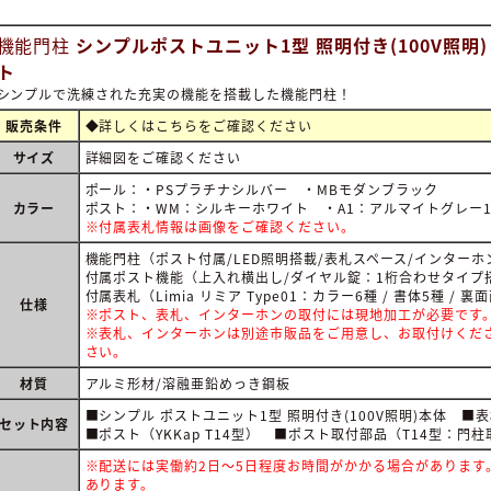
機能門柱
シンプルポストユニット1型 照明付き(100V照明) 
ト
シンプルで洗練された充実の機能を搭載した機能門柱！
販売条件
◆詳しくは
こちらをご確認ください
サイズ
詳細図をご確認ください
ポール：・PSプラチナシルバー ・MBモダンブラック
カラー
ポスト：・WM：シルキーホワイト ・A1：アルマイトグレー1
※付属表札情報は画像をご確認ください。
機能門柱（ポスト付属/LED照明搭載/表札スペース/インターホ
付属ポスト機能（上入れ横出し/ダイヤル錠：1桁合わせタイプ
付属表札（Limia リミア Type01：カラー6種 / 書体5種 / 
仕様
※ポスト、表札、インターホンの取付には現地加工が必要です
※表札、インターホンは別途市販品をご用意し、お取付けくだ
さい。
材質
アルミ形材/溶融亜鉛めっき鋼板
■シンプル ポストユニット1型 照明付き(100V照明)本体 ■表札：
セット内容
■ポスト（YKKap T14型） ■ポスト取付部品（T14型：門
※配送には実働約2日～5日程度お時間がかかる場合があります
あります。