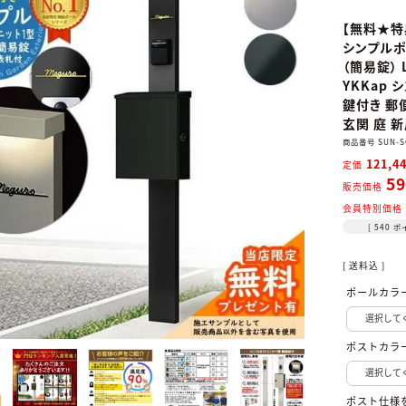
【無料★特
シンプルポ
（簡易錠） 
YKKap 
鍵付き 郵
玄関 庭 
商品番号
SUN-S
121,4
定価
59
販売価格
会員特別価格
[
540
ポ
送料込
ポールカラ
ポストカラ
ポスト仕様