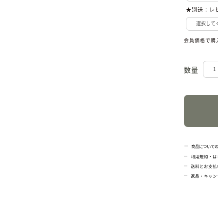
★別送：レ
会員価格で購
商品について
利用規約・は
送料とお支払
返品・キャン