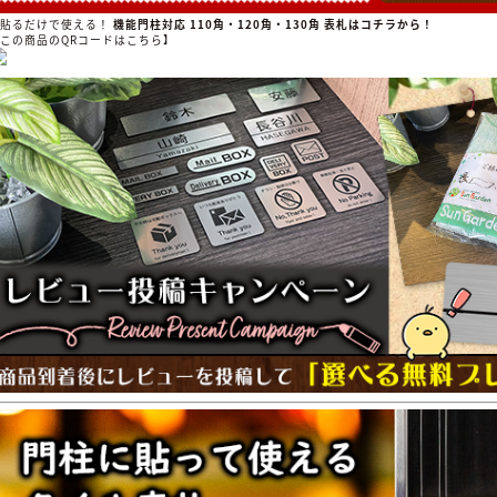
▲貼るだけで使える！
機能門柱対応 110角・120角・130角 表札はコチラから！
【この商品のQRコードはこちら】