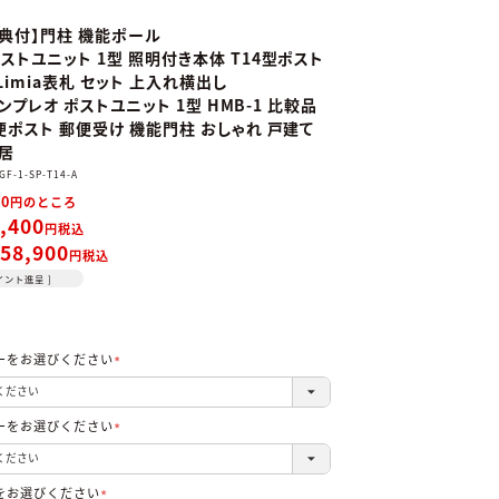
典付】門柱 機能ポール
ストユニット 1型 照明付き本体 T14型ポスト
Limia表札 セット 上入れ横出し
シンプレオ ポストユニット 1型 HMB-1 比較品
便ポスト 郵便受け 機能門柱 おしゃれ 戸建て
新居
GF-1-SP-T14-A
40
のところ
,400
税込
58,900
税込
イント進呈 ]
ーをお選びください
(必
須)
ーをお選びください
(必
須)
をお選びください