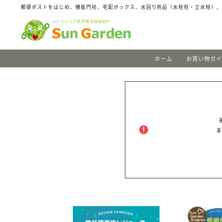
郵便ポストをはじめ、機能門柱、宅配ボックス、水回り用品（水栓柱・立水栓）
ホーム
お買い物ガ
ま