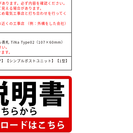
があります。必ず内容を確認ください。
て見える場合があります。
じめ電気工事店と打ち合わせを行ってく
近くの工事店 （例：外構をした会社）
札 TiNa Type02（107×60mm）
さい。
けます。
ア】【シンプルポストユニット】【1型】