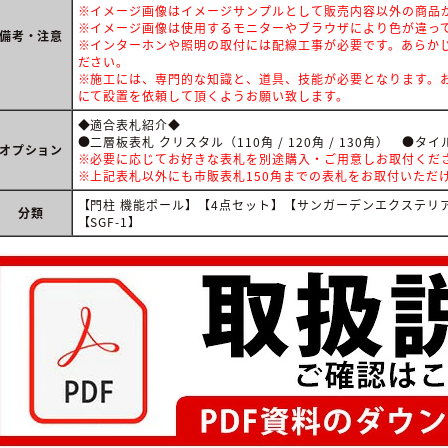
※イメージ画像はイメージサンプルとして販売内容以外の商品
※イメージ画像は使用するモニターやブラウザにより色が違っ
備考・注意
※インターホンや照明の取付には配線工事が必要です。あらか
ださい。
※施工には、専門的な知識と、道具、技能が必要となります。お
にて設置を依頼して頂くようお願い致します。
◆適合表札紹介◆
●二層板表札 クリスタル（110角 / 120角 / 130角） ●タイル表
オプション
※必要に応じてお好きな表札を別途購入・ご用意しお取付くだ
※上記表札以外にも市販表札150角までの表札をお取付いただ
【門柱 機能ポール】【4点セット】【サンガーデンエクステリ
分類
【SGF-1】