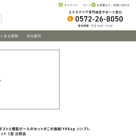
マイページ
カート
お見積もり・お問い合わせ
エクステリア専門相談サポート窓口
0572-26-8050
受付時間
平日 9:00〜17:00
くある質問
会社案内
。
す。
 ポストと機能ポールのセットがこの価格！YKKap シンプレ
ット 1型 比較品