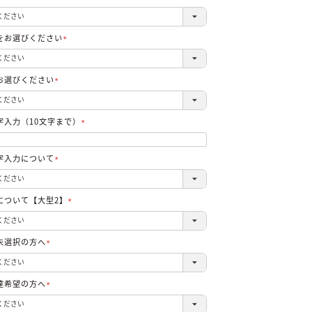
(必
須)
をお選びください
(必
須)
お選びください
(必
須)
字入力（10文字まで）
(必
須)
字入力について
(必
須)
について【大型2】
(必
須)
未選択の方へ
(必
須)
達希望の方へ
(必
須)