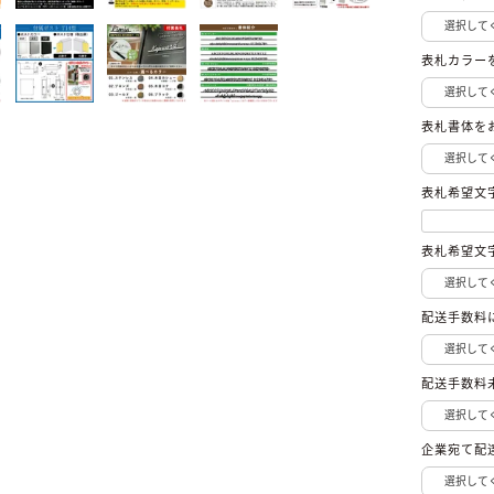
表札カラー
表札書体を
表札希望文
表札希望文
配送手数料
配送手数料
企業宛て配