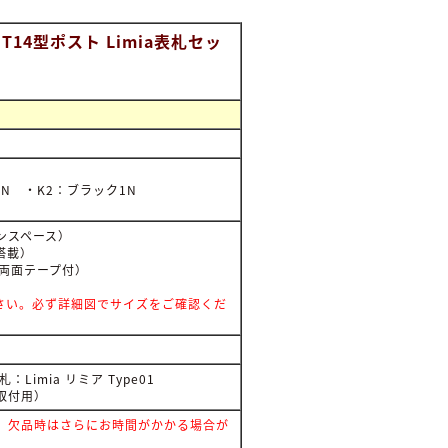
T14型ポスト Limia表札セッ
N ・K2：ブラック1N
ンスペース）
搭載）
裏面両面テープ付）
。
さい。必ず詳細図でサイズをご確認くだ
Limia リミア Type01
柱取付用）
。欠品時はさらにお時間がかかる場合が