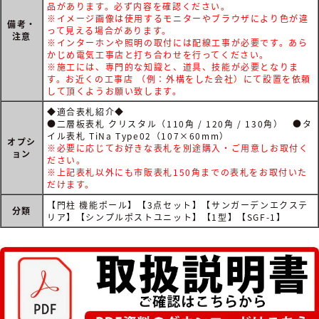
品があります。必ず内容を確認ください。
※イメージ画像は使用するモニターやブラウザにより色が違
備考・
って見える場合があります。
注意
※インターホンや照明の取付には配線工事が必要です。あら
かじめ電気工事店と打ち合わせを行ってください。
※施工には、専門的な知識と、道具、技能が必要となりま
す。お近くの工事店 （例：外構をした会社）にて設置を依頼
して頂くようお願い致します。
◆適合表札紹介◆
●二層板表札 クリスタル（110角 / 120角 / 130角） ●タ
イル表札 TiNa Type02（107×60mm）
オプシ
※必要に応じてお好きな表札を別途購入・ご用意しお取付く
ョン
ださい。
※上記表札以外にも市販表札150角までの表札をお取付いた
だけます。
【門柱 機能ポール】【3点セット】【サンガーデンエクステ
分類
リア】【シンプルポストユニット】【1型】【SGF-1】