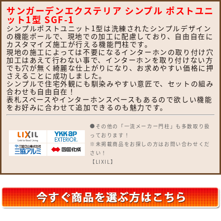
サンガーデンエクステリア シンプル ポストユニ
ット1型 SGF-1
シンプルポストユニット1型は洗練されたシンプルデザイン
の機能ポールで、現地での加工に配慮しており、自由自在に
カスタマイズ施工が行える機能門柱です。
現地の施工によっては不要になるインターホンの取り付け穴
加工はあえて行わない事で、インターホンを取り付けない方
でも穴が無く綺麗な仕上がりになり、お求めやすい価格に押
さえることに成功しました。
シンプルで住宅外観にも馴染みやすい意匠で、セットの組み
合わせも自由自在！
表札スペースやインターホンスペースもあるので欲しい機能
をお好みに合わせて追加できるのも魅力です。
●その他の「一流メーカー門柱」も多数取り扱
っております！
※未掲載商品をお探しの方はお問い合わせくだ
さい！
【LIXIL】
機能門柱FW・ファンクションユニット アクシ
ィ1型 アクシィ2型 デザイナーズパーツ仕様・
ルミフェイス・ウィルモダン 門柱仕様・ウィル
モダンスリム・ヴェールファンクション スリム
タイプ・ヴェールファンクション ワイドタイ
プ・アーキキャストファンクション・スクリー