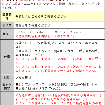
シンプルポストユニット1型 シンプルで洗練されたカスタマイズしや
すい門柱！
販売条
◆詳しくは
こちらをご確認ください
件
サイズ
詳細図をご確認ください
・PSプラチナシルバー ・MBモダンブラック
カラー
※付属表札情報は画像をご確認ください。
機能門柱（LED照明搭載/表札スペース/インターホンスペー
ス）
付属表札（Limia リミア Type01：カラー6種 / 書体5種 /
裏面両面テープ付）
仕様
※ポスト、表札、インターホンの取付には現地加工が必要で
す。
※ポスト、表札、インターホンは別途市販品をご用意し、お
取付けください。必ず詳細図でサイズをご確認ください。
材質
アルミ形材
セット
■シンプル ポストユニット1型 照明付き(100V照明)本体
内容
■表札：Limia リミア Type01
※配送には実働約2日～5日程度お時間がかかる場合がありま
す。欠品時はさらにお時間がかかる場合があります。
※イメージ画像はイメージサンプルとして販売内容以外の商