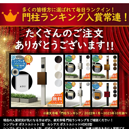
ンファンクションユニット・スリムスクエア ユ
ニット型・ハングスファンクション・ユーロブ
リーズ・ディズニー ファンクションポール・テ
グランNeo W05 W08 W20・テグラン 門袖C
型・ウォールスクリーンファンクション門袖・
有孔ブロックウォール
【YKKap】
ルシアス ウォール NA01型 NB01型 NC01型
RH01型 RH02型 HH02型 HH03型 NH01型
NH02型 NH03型 PH01型 BE01型 RE01型
RE02型 HE02型 HE03型 NE01型 NE02型
NE03型 PE01型 WD01型 WD02型 SD01型
HF01型 ・ルシアス サインポール A01型 A02
型 A03型 B01型・ルシアス ポストユニット
WA01型 WB01型 WC01型 WD01型 WE01型
SA01型 SB01型 SC01型 SD01型 SE01型
SA02型 SB02型 SC02型 SD02型 SE02型
KA01型 KB01型 KC01型 KD01型 KE01型
PA01型 PB01型 PC01型 PD01型 PE01型
CA01型 CB01型 CC01型 CD01型 CE01型
HC01型 HD01型 HE01型 HA01型 HB01型
HH02型 HD02型 HE02型 HD03型 ルシアス宅
配ボックス1型 ルシアス宅配ポスト2型 ポステ
ィモ宅配ボックス1型 シンプレオ宅配ボックス
2型・ルシアス 機能門柱 A01型 B01型 独立仕