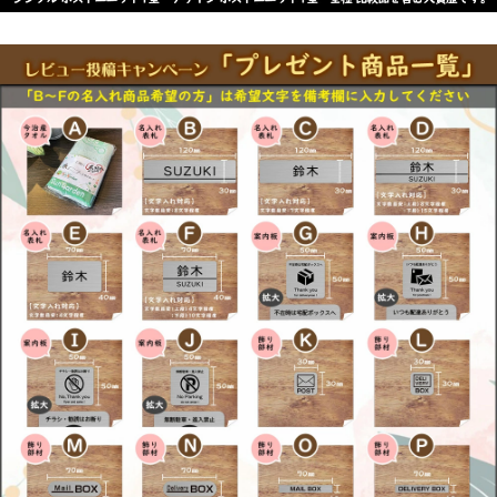
様 門柱仕様・エレポルト 機能門柱1型 独立仕
様 門柱仕様・カスタマイズ ポストユニット・
シャローネ ポストユニット S01型 S02型 S03
型 S04型 S05型・シャローネ 機能門柱1型 サ
ンドブラスト1型 独立仕様・シャローネ 機能門
柱2型・スタンダード ポストユニット 3型・シ
ンプレオ ポストユニット 1型・ポスティモα3
ポスティモαIII C型 D型・ルシアス アクセント
ポール 1型・ルシアス スリムアクセントポール
1型
【三協アルミ】
機能ポール・フレムス Light・スララ・ステイ
ム Aタイプ AJタイプ・セレージュ・モデアII・
スリムモダン・フレムス・ジアル 1型 2N型 3
型・マクリズムP・クルポ・ファノーバ・コレ
ット・エスポ 1型 2型 3型・エレニー・機能門
柱・アクセンティア・マクリズムM
【四国化成】
機能門柱・ファミーユ1型・アルディ門柱 宅配
ボックス付・アートウォール門柱 S1型 W1
型・アートウォール門柱ユニット Aタイプ Bタ
イプ Cタイプ Dタイプ Eタイプ・パレット門柱
T1型 P1型・マイ門柱 SI型 2型 3型 4型・クレ
ディ門柱 1型 2型 3型・ブルーム門柱 M1型
M2型 M3型 S1型 S2型 P1型 P2型