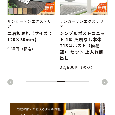
サンガーデンエクステリ
サンガーデンエクステリ
ア
ア
：
シンプルポストユニッ
タイル表札 TiNa ティ
ト 1型 照明なし本体
ナ
T13型ポスト（簡易
7,500
円（税込）
5
錠） セット 上入れ前
出し
22,600
円（税込）