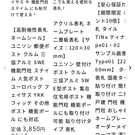
イサス や 機能門柱
こでも使える便利な
【安心保証付】
ステイム にも貼付
表札！
【期間限定 ポイ
けて使える！
ント10倍】 表
アクリル表札 ネ
札 タイル
【高耐候性表札
ームプレート
TiNa ティナ Ty
ネームシール】
二層板表札【サ
pe01・02
ユニソン 郵便ポ
イズ：120×30
サンプル画像：
スト クルム 三
mm】
Type01【227×
協アルミ SWE
ユニソン 壁付け
60mm】 タイル
機能門柱 ステイ
ポスト クルム
表札 国産タイル
ム 人気ポスト
三協アルミ SW
貼り付け 簡単
ユーロバッグ フ
E型ポスト 集合
取り付け 二世帯
ェイサス YKK
住宅用ポスト 機
戸建 門柱 機能
フィッテ その他
能門柱 機能ポー
門柱 おしゃれ
ポスト 機能ポー
ルにも取り付け
ネームプレート
ル にも対応
可能 貼り付けタ
オーダーメイド
3,850
定価
イプ 表札
ローマ字 漢字
のところ