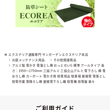
エクステリア通販専門 サンガーデンエクステリア本店
お庭メンテナンス用品
その他関連商品
アルミ製 雪かき 雪落とし棒 おっとせいG 標準 アールタイプ 長
さ：1950～2750mm 三協アルミ 三協立山アルミ 雪下ろし 棒 雪
おろし棒 カーポート 雪かき用 除雪用品 駐車場 屋根雪 雪落とし
除雪作業 雪降ろし棒 屋根雪下ろし機 除雪機 除雪器 楽々
ご利用ガイド