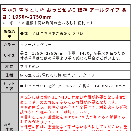
雪かき 雪落とし棒
おっとせいG 標準 アールタイプ 長
さ：1950～2750mm
カーポートの屋根や高い場所の雪おろしに便利です
販売条
◆詳しくは
こちらをご確認ください
件
カラー
・アーバングレー
長さ：1950～2750mm 重量：1460g ※長尺商品のため
サイズ
体感重量は実際の重量より重く感じる場合がございます。
材質
アルミ形材
仕様
組み立て式/雪おろし棒 標準アールタイプ
セット
■おっとせいG 標準 アールタイプ 長さ：1950～2750mm
内容
※配送には実働約3日～10日程度お時間が必要となる場合が
あります。欠品時にはさらにお時間が必要となります。
※商品到着後、簡単な組み立てが必要です。到着後は必ず破
損がないか組み立ててご確認ください。
※雪おろし板に重量物を30kg以上の力が加わると破損する
おそれがあります。
備考・
※保管の際は、重量物など乗せないようにしてください。重
注意