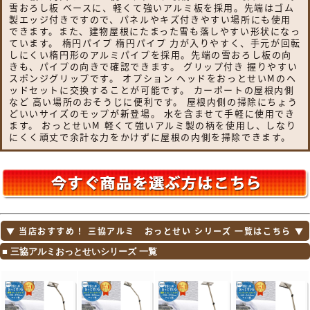
雪おろし板 ベースに、軽くて強いアルミ板を採用。先端はゴム
製エッジ付きですので、パネルやキズ付きやすい場所にも使用
できます。また、建物屋根にたまった雪も落しやすい形状になっ
ています。 楕円パイプ 楕円パイプ 力が入りやすく、手元が回転
しにくい楕円形のアルミパイプを採用。先端の雪おろし板の向
きも、パイプの向きで確認できます。 グリップ付き 握りやすい
スポンジグリップです。 オプション ヘッドをおっとせいMのヘ
ッドセットに交換することが可能です。 カーポートの屋根内側
など 高い場所のおそうじに便利です。 屋根内側の掃除にちょう
どいいサイズのモップが新登場。 水を含ませて手軽に使用でき
ます。 おっとせいM 軽くて強いアルミ製の柄を使用し、しなり
にくく頑丈で余計な力をかけずに屋根の内側を掃除できます。
▼ 当店おすすめ！ 三協アルミ おっとせい シリーズ 一覧はこちら ▼