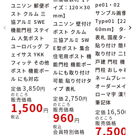
pe01・02
ユニソン 郵便ポ
イズ：120×30
サンプル画像：
スト クルム 三
mm】
Type01【227×
協アルミ SWE
ユニソン 壁付け
60mm】 タイル
機能門柱 ステイ
ポスト クルム
表札 国産タイル
ム 人気ポスト
三協アルミ SW
貼り付け 簡単
ユーロバッグ フ
E型ポスト 集合
取り付け 二世帯
ェイサス YKK
住宅用ポスト 機
戸建 門柱 機能
フィッテ その他
能門柱 機能ポー
門柱 おしゃれ
ポスト 機能ポー
ルにも取り付け
ネームプレート
ル にも対応
可能 貼り付けタ
オーダーメイド
3,850
定価
イプ 表札
ローマ字 漢字
のところ
2,750
定価
販売価格
筆記体
1,500
のところ
販売価格
16,500
定価
960
税込
のところ
販売価格
7,500
税込
会員特別価格