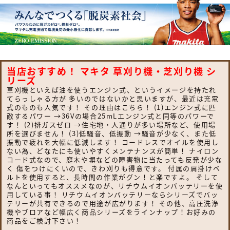
当店おすすめ！ マキタ 草刈り機・芝刈り機 シ
リーズ
草刈機といえば油を使うエンジン式、というイメージを持たれ
てらっしゃる方が 多いのではないかと思いますが、最近は充電
式のものも人気です！ その理由はこちら！ (1)エンジン式に匹
敵するパワー →36Vの場合25mLエンジン式と同等のパワーで
す！ (2)排ガスゼロ →住宅地・人通りが多い場所など、使用場
所を選びません！ (3)低騒音、低振動 →騒音が少なく、また低
振動で疲れを大幅に低減します！ コードレスでオイルを使用し
ない為、どなたにも使いやすくメンテナンスが簡単！ ナイロン
コード式なので、庭木や塀などの障害物に当たっても反発が少な
く 傷をつけにくいので、きわ刈りも得意です。 付属の肩掛けベ
ルトを使用すると、長時間の作業がグン！と楽ですよ。 そして
なんといってもオススメなのが、リチウムイオンバッテリーを使
用している事！ リチウムイオンバッテリーならシリーズでバッ
テリーが共有できるので用途が広がります！ その他、高圧洗浄
機やブロアなど幅広く商品シリーズをラインナップ！お好みの
商品をご検討下さい！