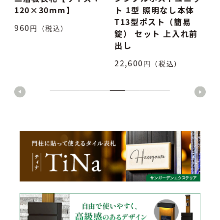
ト 1型 照明なし本体
ナ
T13型ポスト（簡易
7,500
円（税込）
5
錠） セット 上入れ前
出し
22,600
円（税込）