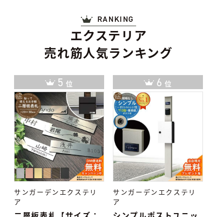
RANKING
エクステリア
売れ筋人気ランキング
6
7
位
位
サンガーデンエクステリ
サンガーデンエクステリ
ア
ア
：
シンプルポストユニッ
タイル表札 TiNa ティ