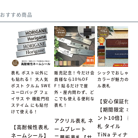
おすすめ商品
表札 ポスト以外に
販売記念！今だけ会
シックでおしゃれな
も貼れる！ 大人気
員様なら10％OF
カラーが魅力のタイ
ポスト クルム SWE
F！貼るだけで屋
ル表札
ユーロバッグ フェ
外・屋内問わず、ど
イサス や 機能門柱
こでも使える便利な
【安心保証付】
ステイム にも貼付
表札！
【期間限定 ポイ
けて使える！
ント10倍】 表
アクリル表札 ネ
札 タイル
【高耐候性表札
ームプレート
TiNa ティナ Ty
ネームシール】
二層板表札【サ