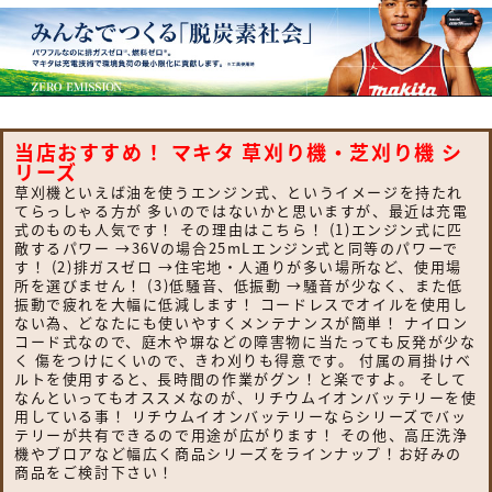
当店おすすめ！ マキタ 草刈り機・芝刈り機 シ
リーズ
草刈機といえば油を使うエンジン式、というイメージを持たれ
てらっしゃる方が 多いのではないかと思いますが、最近は充電
式のものも人気です！ その理由はこちら！ (1)エンジン式に匹
敵するパワー →36Vの場合25mLエンジン式と同等のパワーで
す！ (2)排ガスゼロ →住宅地・人通りが多い場所など、使用場
所を選びません！ (3)低騒音、低振動 →騒音が少なく、また低
振動で疲れを大幅に低減します！ コードレスでオイルを使用し
ない為、どなたにも使いやすくメンテナンスが簡単！ ナイロン
コード式なので、庭木や塀などの障害物に当たっても反発が少な
く 傷をつけにくいので、きわ刈りも得意です。 付属の肩掛けベ
ルトを使用すると、長時間の作業がグン！と楽ですよ。 そして
なんといってもオススメなのが、リチウムイオンバッテリーを使
用している事！ リチウムイオンバッテリーならシリーズでバッ
テリーが共有できるので用途が広がります！ その他、高圧洗浄
機やブロアなど幅広く商品シリーズをラインナップ！お好みの
商品をご検討下さい！