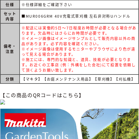
仕様
※仕様詳細をご確認下さい
セット
■MUR006GRM 40V充電式草刈機 左右非対称Uハンドル
内容
※配送には実働約5日～7日程度お時間が必要となる場合があ
ります。欠品時にはさらにお時間が必要です。
※イメージ画像はイメージサンプルとして販売内容以外の商
品があります。必ず内容を確認ください。
備考・
※イメージ画像は使用するモニターやブラウザにより色が違
注意
って見える場合があります。
※施工には、専門的な知識と、道具、技能が必要となりま
す。お近くの工事店 (例：外構をした会社)にて設置を依頼し
て頂くようお願い致します。
分類
【マキタ】【お庭メンテナンス用品】【草刈機】【刈払機】
【この商品のQRコードはこちら】