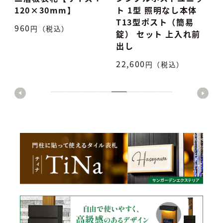
ト 1型 照明なし本体
ナ
T13型ポスト（簡易
7,500
円（税込）
5
錠） セット 上入れ前
出し
22,600
円（税込）