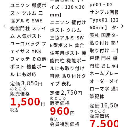
pe01・02
ユニソン 郵便ポ
イズ：120×30
サンプル画像：
スト クルム 三
mm】
Type01【227×
協アルミ SWE
ユニソン 壁付け
60mm】 タイル
機能門柱 ステイ
ポスト クルム
表札 国産タイル
ム 人気ポスト
三協アルミ SW
貼り付け 簡単
ユーロバッグ フ
E型ポスト 集合
取り付け 二世帯
ェイサス YKK
住宅用ポスト 機
戸建 門柱 機能
フィッテ その他
能門柱 機能ポー
門柱 おしゃれ
ポスト 機能ポー
ルにも取り付け
ネームプレート
ル にも対応
可能 貼り付けタ
オーダーメイド
3,850
定価
イプ 表札
ローマ字 漢字
のところ
2,750
定価
販売価格
筆記体
1,500
のところ
販売価格
16,500
定価
960
税込
のところ
販売価格
7,500
税込
会員特別価格