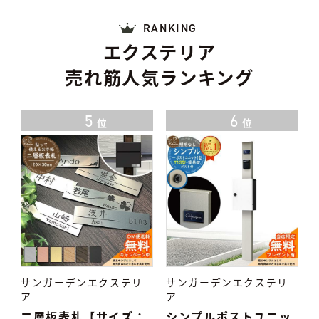
RANKING
エクステリア
売れ筋人気ランキング
6
7
位
位
サンガーデンエクステリ
サンガーデンエクステリ
ア
ア
：
シンプルポストユニッ
タイル表札 TiNa ティ