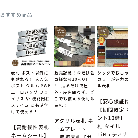
おすすめ商品
表札 ポスト以外に
販売記念！今だけ会
シックでおしゃれな
も貼れる！ 大人気
員様なら10％OF
カラーが魅力のタイ
ポスト クルム SWE
F！貼るだけで屋
ル表札
ユーロバッグ フェ
外・屋内問わず、ど
イサス や 機能門柱
こでも使える便利な
【安心保証付】
ステイム にも貼付
表札！
【期間限定 ポイ
けて使える！
ント10倍】 表
アクリル表札 ネ
札 タイル
【高耐候性表札
ームプレート
TiNa ティナ Ty
ネームシール】
二層板表札【サ