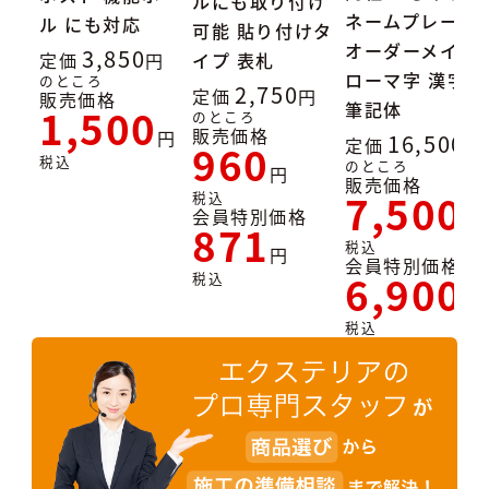
ルにも取り付け
ネームプレート
ル にも対応
可能 貼り付けタ
オーダーメイド
3,850
定価
イプ 表札
ローマ字 漢字
のところ
2,750
定価
販売価格
筆記体
1,500
のところ
販売価格
16,500
定価
960
税込
のところ
販売価格
7,500
税込
会員特別価格
871
税込
会員特別価格
6,900
税込
税込