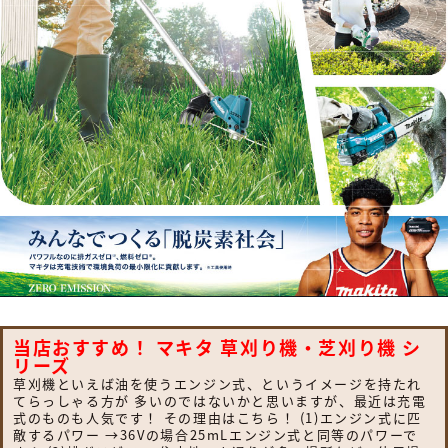
当店おすすめ！ マキタ 草刈り機・芝刈り機 シ
リーズ
草刈機といえば油を使うエンジン式、というイメージを持たれ
てらっしゃる方が 多いのではないかと思いますが、最近は充電
式のものも人気です！ その理由はこちら！ (1)エンジン式に匹
敵するパワー →36Vの場合25mLエンジン式と同等のパワーで