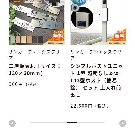
サンガーデンエクステリ
サンガーデンエクステリ
ア
ア
：
シンプルポストユニッ
タイル表札 TiNa ティ
ト 1型 照明なし本体
ナ
T13型ポスト（簡易
7,500
円（税込）
5
錠） セット 上入れ前
出し
22,600
円（税込）