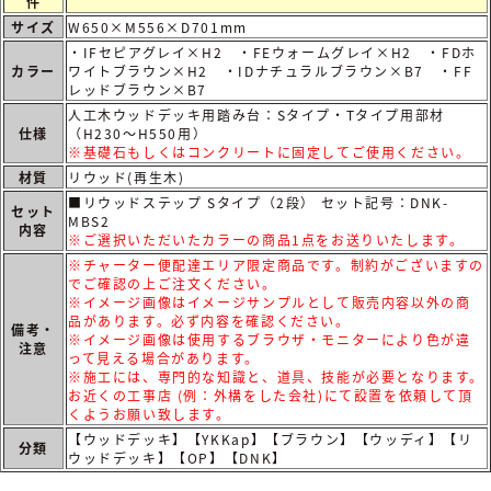
件
サイズ
W650×M556×D701mm
・IFセピアグレイ×H2 ・FEウォームグレイ×H2 ・FDホ
カラー
ワイトブラウン×H2 ・IDナチュラルブラウン×B7 ・FF
レッドブラウン×B7
人工木ウッドデッキ用踏み台：Sタイプ・Tタイプ用部材
仕様
（H230～H550用）
※基礎石もしくはコンクリートに固定してご使用ください。
材質
リウッド(再生木)
■リウッドステップ Sタイプ（2段） セット記号：DNK-
セット
MBS2
内容
※ご選択いただいたカラーの商品1点をお送りいたします。
※チャーター便配達エリア限定商品です。制約がございますの
でご確認の上ご注文ください。
※イメージ画像はイメージサンプルとして販売内容以外の商
品があります。必ず内容を確認ください。
備考・
※イメージ画像は使用するブラウザ・モニターにより色が違
注意
って見える場合があります。
※施工には、専門的な知識と、道具、技能が必要となります。
お近くの工事店 (例：外構をした会社)にて設置を依頼して頂
くようお願い致します。
【ウッドデッキ】【YKKap】【ブラウン】【ウッディ】【リ
分類
ウッドデッキ】【OP】【DNK】