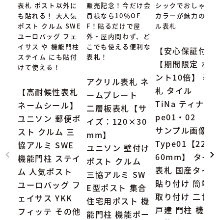
表札 ポスト以外に
販売記念！今だけ会
シックでおしゃれな
も貼れる！ 大人気
員様なら10％OF
カラーが魅力のタイ
ポスト クルム SWE
F！貼るだけで屋
ル表札
ユーロバッグ フェ
外・屋内問わず、ど
イサス や 機能門柱
こでも使える便利な
【安心保証付】
ステイム にも貼付
表札！
【期間限定 ポイ
けて使える！
ント10倍】 表
アクリル表札 ネ
札 タイル
【高耐候性表札
ームプレート
TiNa ティナ Ty
ネームシール】
二層板表札【サ
pe01・02
ユニソン 郵便ポ
イズ：120×30
サンプル画像：
スト クルム 三
mm】
Type01【227×
協アルミ SWE
ユニソン 壁付け
60mm】 タイル
機能門柱 ステイ
ポスト クルム
表札 国産タイル
ム 人気ポスト
三協アルミ SW
貼り付け 簡単
ユーロバッグ フ
E型ポスト 集合
取り付け 二世帯
ェイサス YKK
住宅用ポスト 機
戸建 門柱 機能
フィッテ その他
能門柱 機能ポー