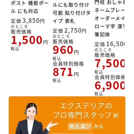
門柱 おしゃれ
ポスト 機能ポー
ルにも取り付け
ネームプレート
ル にも対応
可能 貼り付けタ
オーダーメイド
3,850
定価
イプ 表札
ローマ字 漢字
のところ
2,750
定価
販売価格
筆記体
1,500
のところ
販売価格
16,500
定価
960
税込
のところ
販売価格
7,500
税込
会員特別価格
871
税込
会員特別価格
6,900
税込
税込