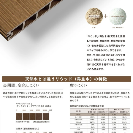
ムブラック」を合わせた、上品なウッドデッキとなります。
●その他の「一流メーカーウッドデッキ」も多数取り扱っております！
※未掲載商品をお探しの方はお問い合わせください！
【LIXIL】
ジーマ / 暖蘭物語 / ココマ / ガーデンルーム GF / ルームタイプ / テラスタ
イプ / オープンテラスタイプ / サイドスルータイプ / 人工木デッキ / デッキ
DC / デッキDS / 樹ら楽ステージ 木彫 / レストステージ / デッキDCフェン
ス / ラフィーネフェンス デッキ仕様 / デザイナーパーツフェンス デッキ仕
様 / モダンデッキフェンス / デッキフェンス / ウッドパーティション / ボー
ドラインフェンス / タイルデッキ
【YKKap】
リウッドデッキ S / リウッドデッキ S EG / 段床セット / リウッドステップ
2型・5型 / リウッドデッキフェンス 1型・2型・3型・4型 / リウッド ハイ
パーティション 1型・2型 / リウッド デッキ門扉 1型・2型・3型 / ルシアス
デッキフェンス X01型・A01型・A02型・A03型・A04型・A05型・B01
型・B02型・B03型・B04型・B05型 / ルシアス ハイパーティション A01
型・A03型・B05型 / ルシアス デッキ門扉 A01型・A02型・A03型・B03
型・B05型 / シャローネ デッキフェンス 1型
【三協アルミ】
クロス.スタイル / X.スタイル / ハピーナリラ / ハピーナリラ.スマーレ 独立
フレーム / 人工木デッキ / ヴィラウッド / ひとと木キュアーズ デッキ / ひ
とと木 デッキ / ひとと木 フェンス / ガーデンフロア / ラステラ / バルコニ
ー / オウネ 庭置き ステージタイプ（縁台）/ アウトドアリビング / アウトド
アフレーム L-Class・C-Class