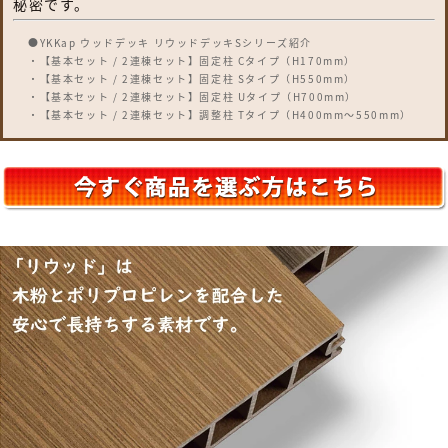
秘密です。
●YKKap ウッドデッキ リウッドデッキSシリーズ紹介
・【基本セット / 2連棟セット】固定柱 Cタイプ（H170mm）
・【基本セット / 2連棟セット】固定柱 Sタイプ（H550mm）
・【基本セット / 2連棟セット】固定柱 Uタイプ（H700mm）
・【基本セット / 2連棟セット】調整柱 Tタイプ（H400mm～550mm）
・【基本セット / 2連棟セット】調整柱 Hタイプ（H550mm～700mm）
・【基本セット / 2連棟セット】調整柱 Lタイプ（H850mm～1000mm）
・オプション：独立ステップ
・オプション：リウッドステップ【Sタイプ / Hタイプ / Lタイプ】
※基本セットは「1間」「1.5間」「2間」「2.5間」となります。
※2連棟セットは「3間」「3.5間」「4間」となります。
※各タイプそれぞれ、間口は「1間：1849mm」「1.5間：2651mm」「2
間：3651mm」「2.5間：4451mm」「3間：5451mm」「3.5間：
6251mm」「4間：7251mm」、奥行は「3尺：920mm」「4尺：
1220mm」「5尺：1520mm」「6尺：1820mm」「7尺：2120mm」「8
尺：2420mm」「9尺：2720mm」「10尺：3020mm」「12尺：
3620mm」の設定となります。
※ウッドデッキのパネル部のカラーは「FE：ウォームグレイ / IF：セピアグ
レイ」「FD：ホワイトブラウン」「FF：レッドブラウン」「ID：ナチュラ
ルブラウン」の美しい人工木と、束柱「H2：プラチナステン」「B7：カー