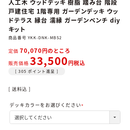
人工木 ウッドデッキ 樹脂 踏み台 階段
戸建住宅 1階専用 ガーデンデッキ ウッ
ドテラス 縁台 濡縁 ガーデンベンチ diy
キット
商品番号
YKK-DNK-MBS2
70,070
のところ
定価
33,500
税込
販売価格
[
305
ポイント進呈 ]
送料込
デッキカラーをお選びください
(必
須)