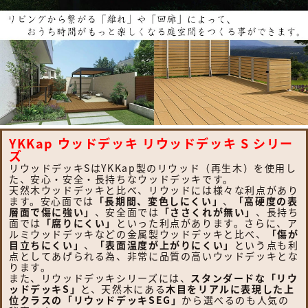
YKKap ウッドデッキ リウッドデッキ S シリー
ズ
リウッドデッキSはYKKap製のリウッド（再生木）を使用し
た、安心・安全・長持ちなウッドデッキです。
天然木ウッドデッキと比べ、リウッドには様々な利点があり
ます。安心面では
「長期間、変色しにくい」
、
「高硬度の表
層面で傷に強い」
、安全面では
「ささくれが無い」
、長持ち
面では
「腐りにくい」
といった利点があります。さらに、ア
ルミウッドデッキなどの金属製ウッドデッキと比べ、
「傷が
目立ちにくい」
、
「表面温度が上がりにくい」
という点も利
点としてあげられる為、非常に品質の高いウッドデッキとな
ります。
また、リウッドデッキシリーズには、
スタンダードな「リウ
ッドデッキS」
と、天然木にある
木目をリアルに表現した上
位クラスの「リウッドデッキSEG」
から選べるのも人気の