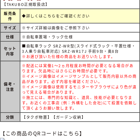
【TAKUBO正規取扱店】
販売条
◆詳しくは
こちらをご確認ください
件
サイズ
※サイズ詳細は画像をご参照下さい
仕様
※自転車置場・ラック仕様
■自転車ラック SRZ-WR型(スライド式ラック・平置仕様・
セット
3人乗り自転車対応) SRZ-WR17J 手前9台・奥8台
内容
※お選び頂いた仕様の商品をお送りいたします。
※配送には実働1～2ヵ月程度お時間が必要となる場合があ
ります。欠品時にはさらにお時間が必要です。
※イメージ画像はイメージサンプルとして販売内容以外の商
品があります。必ず内容を確認ください。
備考・
※イメージ画像は使用するモニターやブラウザにより色が違
注意
って見える場合があります。
※施工には、専門的な知識と、道具、技能が必要となりま
す。お近くの工事店 (例：外構をした会社)にて設置を依頼し
て頂くようお願い致します。
分類
【タクボ物置】【ガーデン収納】
【この商品のQRコードはこちら】