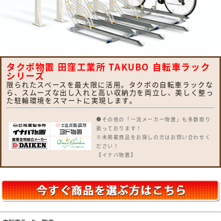
タクボ物置 田窪工業所 TAKUBO 自転車ラック
シリーズ
限られたスペースを最大限に活用。タクボの自転車ラックな
ら、スムーズな出し入れと高い収納力を両立し、美しく整っ
た駐輪環境をスマートに実現します。
●その他の「一流メーカー物置」も多数取り
扱っております！
※未掲載商品をお探しの方はお問い合わせく
ださい！
【イナバ物置】
シンプリーシリーズ
【ダイケン】
DM-Zシリーズ・DM-GYシリーズ
【タクボ物置】
Mr.ストックマンダンディ・グランプレステ
ージドアーズ、Mrストックマンダンディ、
Mrシャッターマン、バイクシャッターマン