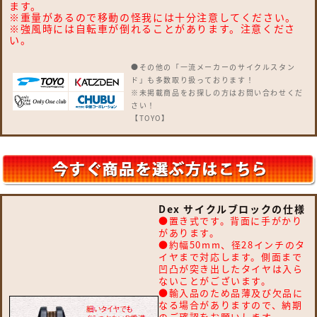
ます。
※重量があるので移動の怪我には十分注意してください。
※強風時には自転車が倒れることがあります。注意くださ
い。
●その他の「一流メーカーのサイクルスタン
ド」も多数取り扱っております！
※未掲載商品をお探しの方はお問い合わせくだ
さい！
【TOYO】
サイクルブロック
【オンリーワンクラブ】
サイクルピラー Type A（埋設タイプ）、サイ
クルピラー Type B（固定タイプ）
【カツデン】
D-NA Clip、D-NA Clip-Slim、D-NA Clip壁
Dex サイクルブロックの仕様
付け、D-NA DELTA、D-NA Clip、D-NA C、
●置き式です。背面に手がかり
D-NA S、D-NA PM、D-NA S、D-NA PK、D-
があります。
NA PR、D-NA CESTA、D-NA Liatina、D-
●約幅50mm、径28インチのタ
NA ButterFly、D-NA Bear、D-NA
イヤまで対応します。側面まで
Elephant、D-NA Bird、サイクルポート K
凹凸が突き出したタイヤは入ら
型、サイクルポート T型
ないことがございます。
【四国化成】
●輸入品のため品薄及び欠品に
サイクルラック S6型 CLRKS6、サイクルラッ
なる場合がありますので、納期
ク S7型 CLRKS7、サイクルラック S4型
のご確認をお願いします。