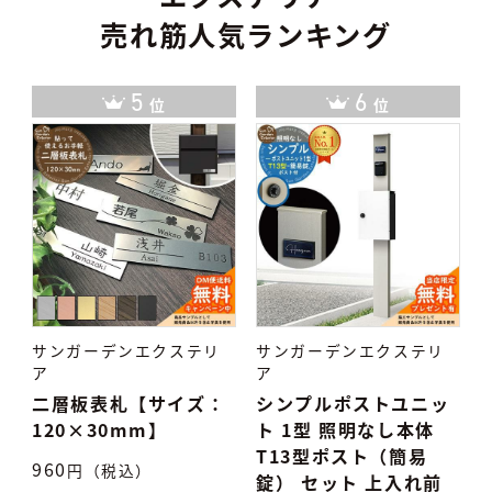
売れ筋人気ランキング
6
7
位
位
サンガーデンエクステリ
サンガーデンエクステリ
ア
ア
：
シンプルポストユニッ
タイル表札 TiNa ティ
ト 1型 照明なし本体
ナ
T13型ポスト（簡易
7,500
円（税込）
5
錠） セット 上入れ前