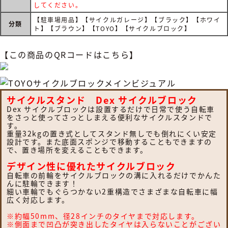
してください。
【駐車場用品】【サイクルガレージ】【ブラック】【ホワイ
分類
ト】【ブラウン】【TOYO】【サイクルブロック】
【この商品のQRコードはこちら】
サイクルスタンド Dex サイクルブロック
Dex サイクルブロックは設置するだけで日常で使う自転車
をさっと使ってさっとしまえる便利なサイクルスタンドで
す。
重量32kgの置き式としてスタンド無しでも倒れにくい安定
設計です。また底面スポンジで移動することもできますの
で、置き場所を変えることもできます。
デザイン性に優れたサイクルブロック
自転車の前輪をサイクルブロックの溝に入れるだけでかんた
んに駐輪できます！
細い車輪でもぐらつかない2重構造でさまざまな自転車に幅
広く対応します。
※約幅50mm、径28インチのタイヤまで対応します。
※側面まで凹凸が突き出したタイヤは入らないことがござい