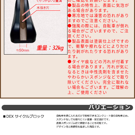
CLRKS4-H、サイクルラック S4型 CLRKS4-
●製品の特性上、表面に気泡が
L、サイクルラック S5型 CLRKS5-H、サイク
ある場合があります。
ルラック S5型 CLRKS5-L 【中部コーポレーシ
●寒冷地では凍害の恐れがあり
ョン】
ますのでご注意ください。
Cijet YJ-01、Cijet YJ-01KS、Cijet YJ-
●強風の際には、自転車が倒れ
02、Cijet YJ-02KS、Cijet YJ-03、Cijet
る場合がございますので、ご注
YJ-03KS、Cijet YJ-04、Cijet YJ-04KS、
意ください。
Cijet YD-01、Cijet YD-01KS、Cijet YD-
●製品表面は塗装仕上げですの
で、衝撃や擦れなどにより欠け
02、Cijet YD-02KS、Cijet YP-01、Cijet
たり剥がれたりする恐れがあり
YP-02、Cijet YC-02
ます。
●タイヤ痕などの汚れが付着す
る場合があります。汚れが気に
なるときは中性洗剤を含ませた
やわらかいスポンジなどで取り
除いてください。完全に取れな
い場合もございます。ご理解の
上、ご使用ください