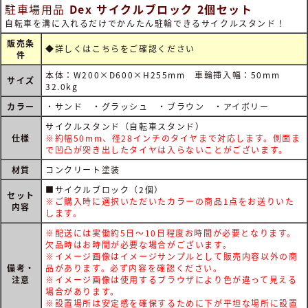
駐車場用品
Dex サイクルブロック 2個セット
自転車を溝に入れるだけでかんたん駐輪できるサイクルスタンド！
販売条
◆詳しくは
こちらをご確認ください
件
本体：W200×D600×H255mm 車輪挿入幅：50mm
サイズ
32.0kg
カラー
・サンド ・グラッシュ ・ブラウン ・アイボリー
サイクルスタンド（自転車スタンド）
仕様
※約幅50mm、径28インチのタイヤまで対応します。側面ま
で凹凸が突き出したタイヤは入らないことがございます。
材質
コンクリート塗装
■サイクルブロック（2個）
セット
※ご購入時に選択いただいたカラーの商品1点をお送りいた
内容
します。
※配送には実働約5日～10日程度お時間が必要となります。
欠品時はお時間が必要な場合がございます。
※イメージ画像はイメージサンプルとして販売内容以外の商
備考・
品があります。必ず内容を確認ください。
注意
※イメージ画像は使用するブラウザにより色が違って見える
場合があります。
※設置場所は安定感を確保するために下が平坦な場所に設置