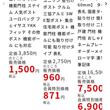
ユニソン 壁付け
60mm】 タイル
機能門柱 ステイ
ポスト クルム
表札 国産タイル
ム 人気ポスト
三協アルミ SW
貼り付け 簡単
ユーロバッグ フ
E型ポスト 集合
取り付け 二世帯
ェイサス YKK
住宅用ポスト 機
戸建 門柱 機能
フィッテ その他
能門柱 機能ポー
門柱 おしゃれ
ポスト 機能ポー
ルにも取り付け
ネームプレート
ル にも対応
可能 貼り付けタ
オーダーメイド
3,850
定価
イプ 表札
ローマ字 漢字
のところ
2,750
定価
販売価格
筆記体
1,500
のところ
販売価格
16,500
定価
960
税込
のところ
販売価格
7,500
税込
会員特別価格
871
税込
会員特別価格
6,900
税込