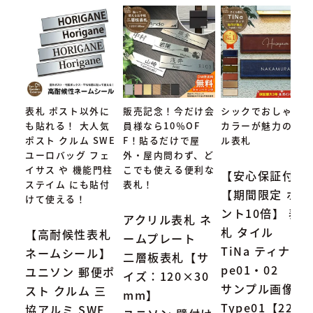
表札 ポスト以外に
販売記念！今だけ会
シックでおしゃれな
も貼れる！ 大人気
員様なら10％OF
カラーが魅力のタイ
ポスト クルム SWE
F！貼るだけで屋
ル表札
ユーロバッグ フェ
外・屋内問わず、ど
イサス や 機能門柱
こでも使える便利な
【安心保証付】
ステイム にも貼付
表札！
【期間限定 ポイ
けて使える！
ント10倍】 表
アクリル表札 ネ
札 タイル
【高耐候性表札
ームプレート
TiNa ティナ Ty
ネームシール】
二層板表札【サ
pe01・02
ユニソン 郵便ポ
イズ：120×30
サンプル画像：
スト クルム 三
mm】
Type01【227×
協アルミ SWE