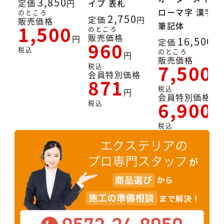
3,850
定価
イプ 表札
ローマ字 漢字
のところ
2,750
定価
販売価格
筆記体
1,500
のところ
販売価格
16,500
定価
960
税込
のところ
販売価格
7,500
税込
会員特別価格
871
税込
会員特別価格
6,900
税込
税込