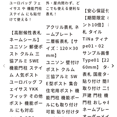
ユーロバッグ フェ
外・屋内問わず、ど
イサス や 機能門柱
こでも使える便利な
【安心保証付】
ステイム にも貼付
表札！
【期間限定 ポイ
けて使える！
ント10倍】 表
アクリル表札 ネ
札 タイル
【高耐候性表札
ームプレート
TiNa ティナ Ty
ネームシール】
二層板表札【サ
pe01・02
ユニソン 郵便ポ
イズ：120×30
サンプル画像：
スト クルム 三
mm】
Type01【227×
協アルミ SWE
ユニソン 壁付け
60mm】 タイル
機能門柱 ステイ
ポスト クルム
表札 国産タイル
ム 人気ポスト
三協アルミ SW
貼り付け 簡単
ユーロバッグ フ
E型ポスト 集合
取り付け 二世帯
ェイサス YKK
住宅用ポスト 機
戸建 門柱 機能
フィッテ その他
能門柱 機能ポー
門柱 おしゃれ
ポスト 機能ポー
ルにも取り付け
ネームプレート
ル にも対応
可能 貼り付けタ
オーダーメイド