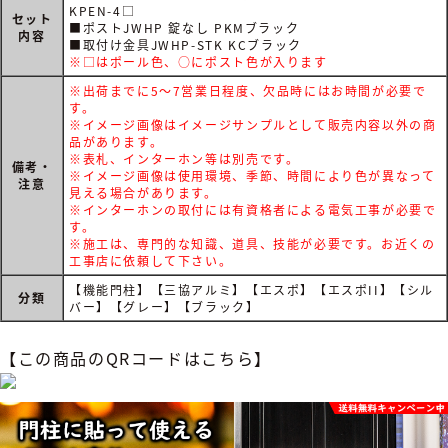
KPEN-4□
セット
■ポストJWHP 錠なし PKMブラック
内容
■取付け金具JWHP-STK KCブラック
※□はポール色、○にポスト色が入ります
※出荷までに5～7営業日程度、欠品時にはお時間が必要で
す。
※イメージ画像はイメージサンプルとして販売内容以外の商
品があります。
※表札、インターホン等は別売です。
備考・
※イメージ画像は使用環境、季節、時間により色が異なって
注意
見える場合があります。
※インターホンの取付には有資格者による電気工事が必要で
す。
※施工は、専門的な知識、道具、技能が必要です。お近くの
工事店に依頼して下さい。
【機能門柱】【三協アルミ】【エスポ】【エスポII】【シル
分類
バー】【グレー】【ブラック】
【この商品のQRコードはこちら】