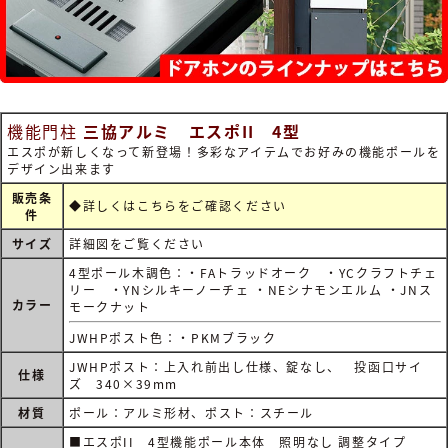
機能門柱
三協アルミ エスポII 4型
エスポが新しくなって新登場！多彩なアイテムでお好みの機能ポールを
デザイン出来ます
販売条
◆詳しくは
こちらをご確認ください
件
サイズ
詳細図をご覧ください
4型ポール木調色：・FAトラッドオーク ・YCクラフトチェ
リー ・YNシルキーノーチェ ・NEシナモンエルム ・JNス
カラー
モークナット
JWHPポスト色：・PKMブラック
JWHPポスト：上入れ前出し仕様、錠なし、 投函口サイ
仕様
ズ 340×39mm
材質
ポール：アルミ形材、ポスト：スチール
■エスポII 4型機能ポール本体 照明なし 調整タイプ