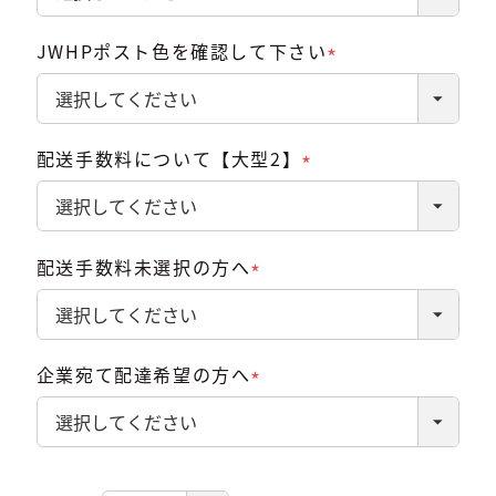
須)
JWHPポスト色を確認して下さい
(必
須)
配送手数料について【大型2】
(必
須)
配送手数料未選択の方へ
(必
須)
企業宛て配達希望の方へ
(必
須)