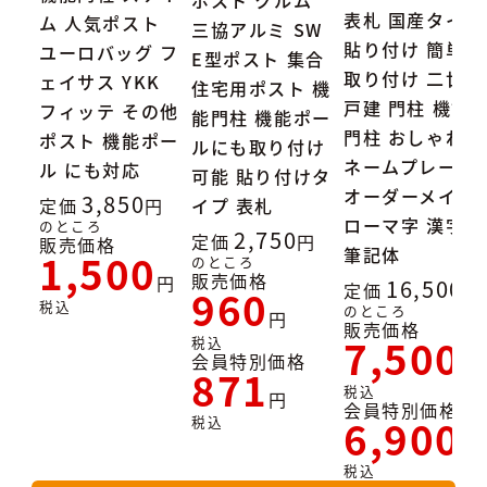
表札 国産タイル
ム 人気ポスト
三協アルミ SW
貼り付け 簡単
ユーロバッグ フ
E型ポスト 集合
取り付け 二世帯
ェイサス YKK
住宅用ポスト 機
戸建 門柱 機能
フィッテ その他
能門柱 機能ポー
門柱 おしゃれ
ポスト 機能ポー
ルにも取り付け
ネームプレート
ル にも対応
可能 貼り付けタ
オーダーメイド
3,850
定価
イプ 表札
ローマ字 漢字
のところ
2,750
定価
販売価格
筆記体
1,500
のところ
販売価格
16,500
定価
960
税込
のところ
販売価格
7,500
税込
会員特別価格
871
税込
会員特別価格
6,900
税込
税込