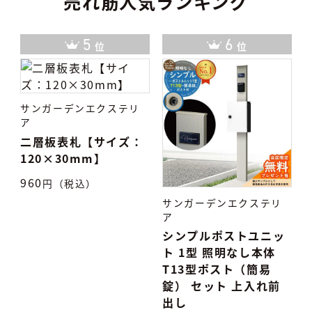
売れ筋人気ランキング
6
7
位
位
：
サンガーデンエクステリ
サンガーデンエクステリ
ア
ア
シンプルポストユニッ
タイル表札 TiNa ティ
ト 1型 照明なし本体
ナ
T13型ポスト（簡易
7,500
円（税込）
5
錠） セット 上入れ前
出し