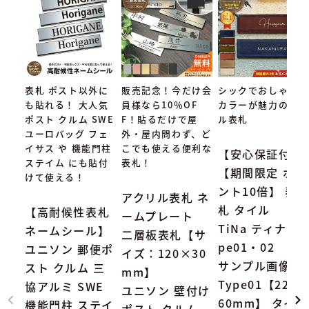
表札 ポスト以外に
販売記念！今だけ会
シックでおしゃれな
も貼れる！ 大人気
員様なら10％OF
カラーが魅力のタイ
ポスト クルム SWE
F！貼るだけで屋
ル表札
ユーロバッグ フェ
外・屋内問わず、ど
イサス や 機能門柱
こでも使える便利な
【安心保証付】
ステイム にも貼付
表札！
【期間限定 ポイ
けて使える！
ント10倍】 表
アクリル表札 ネ
札 タイル
【高耐候性表札
ームプレート
TiNa ティナ Ty
ネームシール】
二層板表札【サ
pe01・02
ユニソン 郵便ポ
イズ：120×30
サンプル画像：
スト クルム 三
mm】
Type01【227×
協アルミ SWE
ユニソン 壁付け
60mm】 タイル
機能門柱 ステイ
ポスト クルム