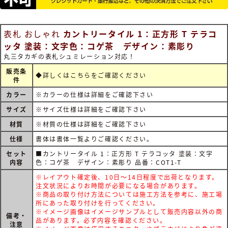
表札 おしゃれ
カントリータイル 1：正方形 T テラコ
ッタ 塗装：文字色：コゲ茶 デザイン：素彫り
丸三タカギの表札シュミレーション対応！
販売条
◆詳しくは
こちらをご確認ください
件
カラー
※カラーの仕様は詳細をご確認下さい
サイズ
※サイズ仕様は詳細をご確認下さい
材質
※材質の仕様は詳細をご確認下さい
仕様
書体は書体一覧よりご確認ください。
セット
■カントリータイル 1：正方形 T テラコッタ 塗装：文字
内容
色：コゲ茶 デザイン：素彫り 品番：COT1-T
※レイアウト確定後、10日～14日程度で出荷となります。
注文状況によりお時間が必要になる場合があります。
※商品の取り付け方法については施工方法を参考に、施工場
所にあった取り付けを行ってください。
※イメージ画像はイメージサンプルとして販売内容以外の商
備考・
品があります。必ず内容を確認ください。
注意