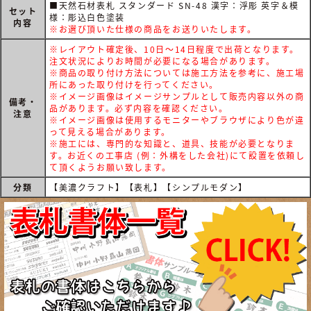
■天然石材表札 スタンダード SN-48 漢字：浮彫 英字＆模
セット
様：彫込白色塗装
内容
※お選び頂いた仕様の商品をお送りいたします。
※レイアウト確定後、10日～14日程度で出荷となります。
注文状況によりお時間が必要になる場合があります。
※商品の取り付け方法については施工方法を参考に、施工場
所にあった取り付けを行ってください。
※イメージ画像はイメージサンプルとして販売内容以外の商
備考・
品があります。必ず内容を確認ください。
注意
※イメージ画像は使用するモニターやブラウザにより色が違
って見える場合があります。
※施工には、専門的な知識と、道具、技能が必要となりま
す。お近くの工事店 (例：外構をした会社)にて設置を依頼し
て頂くようお願い致します。
分類
【美濃クラフト】【表札】【シンプルモダン】