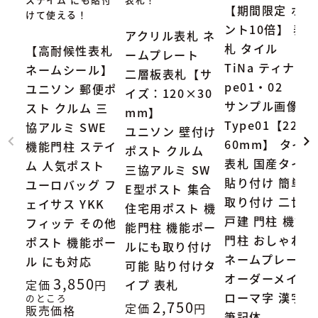
【期間限定 ポイ
けて使える！
ント10倍】 表
アクリル表札 ネ
札 タイル
【高耐候性表札
ームプレート
TiNa ティナ Ty
ネームシール】
二層板表札【サ
pe01・02
ユニソン 郵便ポ
イズ：120×30
サンプル画像：
スト クルム 三
mm】
Type01【227×
協アルミ SWE
ユニソン 壁付け
60mm】 タイル
機能門柱 ステイ
ポスト クルム
表札 国産タイル
ム 人気ポスト
三協アルミ SW
貼り付け 簡単
ユーロバッグ フ
E型ポスト 集合
取り付け 二世帯
ェイサス YKK
住宅用ポスト 機
戸建 門柱 機能
フィッテ その他
能門柱 機能ポー
門柱 おしゃれ
ポスト 機能ポー
ルにも取り付け
ネームプレート
ル にも対応
可能 貼り付けタ
オーダーメイド
3,850
定価
イプ 表札
ローマ字 漢字
のところ
2,750
定価
販売価格
筆記体