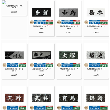
タイプ）銘板・ステンレス+木調銘板・ステン
レス+ガラス・ステンレス+ガラス（ステンレス
埋め込みタイプ）銘板・ステンレス+瓦（いぶ
し瓦）銘板・ステンレス+御影石（ステンレス
埋め込みタイプ）銘板・ステンレス+黒御影石
銘板・ステンレス+アクリル銘板・ステンレス
+アルミ銘板・タイル（シャビータイプ）・タ
イル（ラフエッジタイプ）銘板・タイル+ステ
ンレス銘板・陶器銘板・清水焼銘板・九谷焼銘
板・信楽焼銘板・カラーガラス銘板・ガラス銘
板・ガラス+木調・ガラス+ステンレス銘板・ガ
ラス+御影石銘板・アクリル+木調銘板・アクリ
ル銘板・人工大理石（樹脂）銘板・黒御影石銘
板 等
【四国化成】
ガラス表札・アクリル表札・ステンレス表札・
ストーン表札・木調表札・真鍮表札・タイル表
札・ソネット門柱1型・アルディ門柱・マイ門
柱SI型（アルミタイプ/デザインタイプ/ポリカ
タイプ）・マイ門柱（2型/3型/4型）・クレデ
ィ門柱（1型/2型/3型）・クレディ門柱（Nタ
イプ：照明無/Lタイプ：照明付）・パレット門
柱（T1型/P1型）・ブルーム門柱M1型・鋳造
立体文字プレート 等
【Panasonic】【丸三タカギ】【オンリーワ