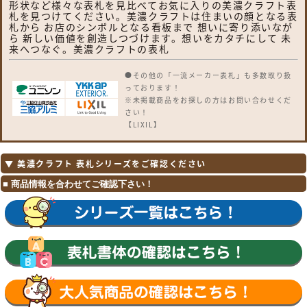
形状など様々な表札を見比べてお気に入りの美濃クラフト表
札を見つけてください。美濃クラフトは住まいの顔となる表
札から お店のシンボルとなる看板まで 想いに寄り添いなが
ら 新しい価値を創造しつづけます。想いをカタチにして 未
来へつなぐ。美濃クラフトの表札
●その他の「一流メーカー表札」も多数取り扱
っております！
※未掲載商品をお探しの方はお問い合わせくだ
さい！
【LIXIL】
ガラスバーサイン・鋳物枠ガラスサイン・ガラ
スサイン・モダンガラスサイン・江戸硝子サイ
ン・チタンサイン・切り文字サインA・切り文
▼ 美濃クラフト 表札シリーズをご確認ください
字サインB・切り文字サインC・切り文字サイ
ンD・切り文字サインS・SUS切り文字ベース
サイン・SUS抜き文字ベースサインP型・SUS
抜き文字ベースサインL型・アルファベットサ
イン・エンブレムサイン・インフォユニットサ
イン・鋳物枠ステンレスサイン・ステンレスサ
インW・タイルサイン・備前焼サイン・美濃焼
サイン・有田焼サイン・東京七宝サイン・黒御
影サイン・アイサイン・ウォールサイン・高級
鋳物サイン鋳込みプレートサイン・ロートアイ
アン調サイン・ラフィーネサイン・カッパーサ