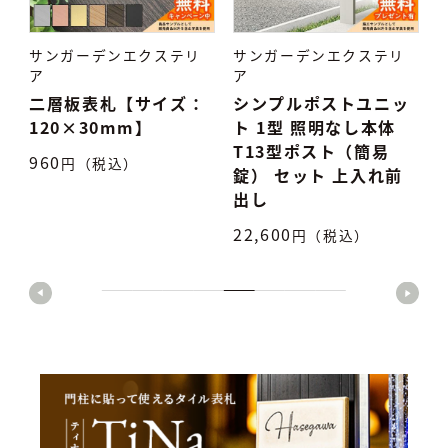
サンガーデンエクステリ
サンガーデンエクステリ
ア
ア
：
シンプルポストユニッ
タイル表札 TiNa ティ
ト 1型 照明なし本体
ナ
T13型ポスト（簡易
7,500
円（税込）
5
錠） セット 上入れ前
出し
22,600
円（税込）