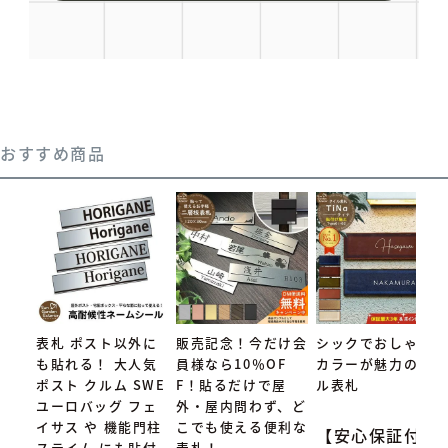
おすすめ商品
表札 ポスト以外に
販売記念！今だけ会
シックでおしゃれな
も貼れる！ 大人気
員様なら10％OF
カラーが魅力のタイ
ポスト クルム SWE
F！貼るだけで屋
ル表札
ユーロバッグ フェ
外・屋内問わず、ど
イサス や 機能門柱
こでも使える便利な
【安心保証付】
ステイム にも貼付
表札！