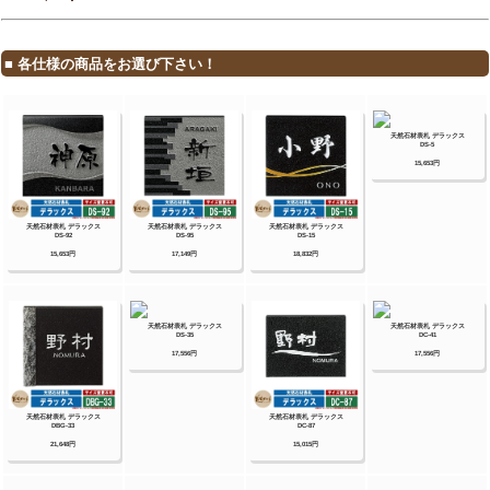
イン・ディズニー・ミッキーシルエットサイ
ン・プリンセスクリスタルガラスサイン 等
【YKKap】
スクエアタイプ・ステンレスプレート表札・ス
テンレス木目調表札・ステンレスカラー表札・
クールアルミ表札・ステンレス2層表札・ステ
ンレスプレート表札Lite・ステンレスカラー表
札Lite・九谷焼 色彩表札・フロートガラス表
札・ガラス2層表札・ポップガラスタイル表札
Lite・スクエアタイプS・ステンレスプレート
表札S・ステンレスカラー表札S・ステンレス抜
き文字表札S・フロートガラス表札S・アクリル
カラー表札S・スリムタイプ・ステンレスプレ
ート表札Slim・ステンレス木目調表札Slim・
アクリル2層表札Slim・スリムタイプS・ガラ
ス表札SlimS・切文字タイプ・ステンレス切文
字表札・切文字タイプS・ステンレス切文字表
札S・ルシアスポストユニット・ルシアスウォ
ール・ポスティモαIII・ルシアスサインポー
ル・スクエアタイプL・ステンレスバー付き表
札・ステンレス切文字表札・ステンレスアルフ
ァベット表札・アクリル3D表札 等
【三協アルミ】
ステンレス銘板・アクリル銘板・切り文字（ス
テンレス）銘板・ステンレス+木調（フレーム