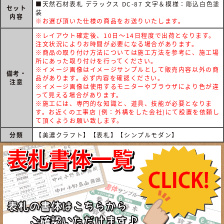
■天然石材表札 デラックス DC-87 文字＆模様：彫込白色塗
セット
装
内容
※お選び頂いた仕様の商品をお送りいたします。
※レイアウト確定後、10日～14日程度で出荷となります。
注文状況によりお時間が必要になる場合があります。
※商品の取り付け方法については施工方法を参考に、施工場
所にあった取り付けを行ってください。
※イメージ画像はイメージサンプルとして販売内容以外の商
備考・
品があります。必ず内容を確認ください。
注意
※イメージ画像は使用するモニターやブラウザにより色が違
って見える場合があります。
※施工には、専門的な知識と、道具、技能が必要となりま
す。お近くの工事店 (例：外構をした会社)にて設置を依頼し
て頂くようお願い致します。
分類
【美濃クラフト】【表札】【シンプルモダン】