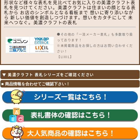
形状など様々な表札を見比べてお気に入りの美濃クラフト表
札を見つけてください。美濃クラフトは住まいの顔となる表
札から お店のシンボルとなる看板まで 想いに寄り添いなが
ら 新しい価値を創造しつづけます。想いをカタチにして 未
来へつなぐ。美濃クラフトの表札
●その他の「一流メーカー表札」も多数取り扱
っております！
※未掲載商品をお探しの方はお問い合わせくだ
さい！
【LIXIL】
ガラスバーサイン・鋳物枠ガラスサイン・ガラ
スサイン・モダンガラスサイン・江戸硝子サイ
ン・チタンサイン・切り文字サインA・切り文
▼ 美濃クラフト 表札シリーズをご確認ください
字サインB・切り文字サインC・切り文字サイ
ンD・切り文字サインS・SUS切り文字ベース
サイン・SUS抜き文字ベースサインP型・SUS
抜き文字ベースサインL型・アルファベットサ
イン・エンブレムサイン・インフォユニットサ
イン・鋳物枠ステンレスサイン・ステンレスサ
インW・タイルサイン・備前焼サイン・美濃焼
サイン・有田焼サイン・東京七宝サイン・黒御
影サイン・アイサイン・ウォールサイン・高級
鋳物サイン鋳込みプレートサイン・ロートアイ
アン調サイン・ラフィーネサイン・カッパーサ