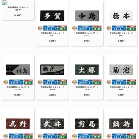
タイプ）銘板・ステンレス+木調銘板・ステン
レス+ガラス・ステンレス+ガラス（ステンレス
埋め込みタイプ）銘板・ステンレス+瓦（いぶ
し瓦）銘板・ステンレス+御影石（ステンレス
埋め込みタイプ）銘板・ステンレス+黒御影石
銘板・ステンレス+アクリル銘板・ステンレス
+アルミ銘板・タイル（シャビータイプ）・タ
イル（ラフエッジタイプ）銘板・タイル+ステ
ンレス銘板・陶器銘板・清水焼銘板・九谷焼銘
板・信楽焼銘板・カラーガラス銘板・ガラス銘
板・ガラス+木調・ガラス+ステンレス銘板・ガ
ラス+御影石銘板・アクリル+木調銘板・アクリ
ル銘板・人工大理石（樹脂）銘板・黒御影石銘
板 等
【四国化成】
ガラス表札・アクリル表札・ステンレス表札・
ストーン表札・木調表札・真鍮表札・タイル表
札・ソネット門柱1型・アルディ門柱・マイ門
柱SI型（アルミタイプ/デザインタイプ/ポリカ
タイプ）・マイ門柱（2型/3型/4型）・クレデ
ィ門柱（1型/2型/3型）・クレディ門柱（Nタ
イプ：照明無/Lタイプ：照明付）・パレット門
柱（T1型/P1型）・ブルーム門柱M1型・鋳造
立体文字プレート 等
【Panasonic】【丸三タカギ】【オンリーワ