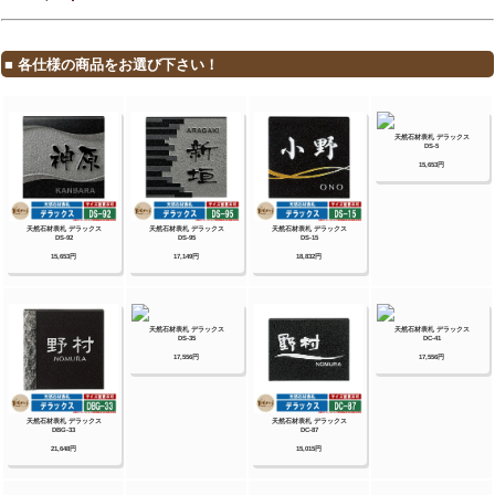
イン・ディズニー・ミッキーシルエットサイ
ン・プリンセスクリスタルガラスサイン 等
【YKKap】
スクエアタイプ・ステンレスプレート表札・ス
テンレス木目調表札・ステンレスカラー表札・
クールアルミ表札・ステンレス2層表札・ステ
ンレスプレート表札Lite・ステンレスカラー表
札Lite・九谷焼 色彩表札・フロートガラス表
札・ガラス2層表札・ポップガラスタイル表札
Lite・スクエアタイプS・ステンレスプレート
表札S・ステンレスカラー表札S・ステンレス抜
き文字表札S・フロートガラス表札S・アクリル
カラー表札S・スリムタイプ・ステンレスプレ
ート表札Slim・ステンレス木目調表札Slim・
アクリル2層表札Slim・スリムタイプS・ガラ
ス表札SlimS・切文字タイプ・ステンレス切文
字表札・切文字タイプS・ステンレス切文字表
札S・ルシアスポストユニット・ルシアスウォ
ール・ポスティモαIII・ルシアスサインポー
ル・スクエアタイプL・ステンレスバー付き表
札・ステンレス切文字表札・ステンレスアルフ
ァベット表札・アクリル3D表札 等
【三協アルミ】
ステンレス銘板・アクリル銘板・切り文字（ス
テンレス）銘板・ステンレス+木調（フレーム