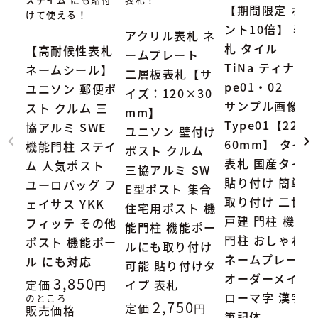
【期間限定 ポイ
けて使える！
ント10倍】 表
アクリル表札 ネ
札 タイル
【高耐候性表札
ームプレート
TiNa ティナ Ty
ネームシール】
二層板表札【サ
pe01・02
ユニソン 郵便ポ
イズ：120×30
サンプル画像：
スト クルム 三
mm】
Type01【227×
協アルミ SWE
ユニソン 壁付け
60mm】 タイル
機能門柱 ステイ
ポスト クルム
表札 国産タイル
ム 人気ポスト
三協アルミ SW
貼り付け 簡単
ユーロバッグ フ
E型ポスト 集合
取り付け 二世帯
ェイサス YKK
住宅用ポスト 機
戸建 門柱 機能
フィッテ その他
能門柱 機能ポー
門柱 おしゃれ
ポスト 機能ポー
ルにも取り付け
ネームプレート
ル にも対応
可能 貼り付けタ
オーダーメイド
3,850
定価
イプ 表札
ローマ字 漢字
のところ
2,750
定価
販売価格
筆記体