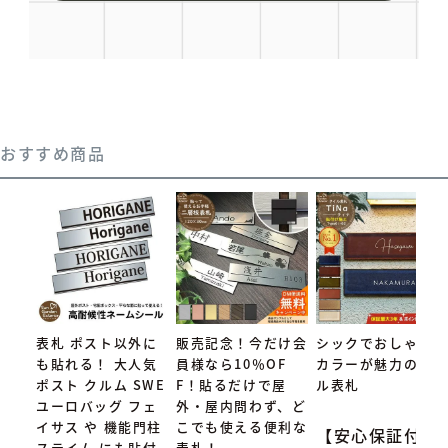
おすすめ商品
表札 ポスト以外に
販売記念！今だけ会
シックでおしゃれな
も貼れる！ 大人気
員様なら10％OF
カラーが魅力のタイ
ポスト クルム SWE
F！貼るだけで屋
ル表札
ユーロバッグ フェ
外・屋内問わず、ど
イサス や 機能門柱
こでも使える便利な
【安心保証付】
ステイム にも貼付
表札！