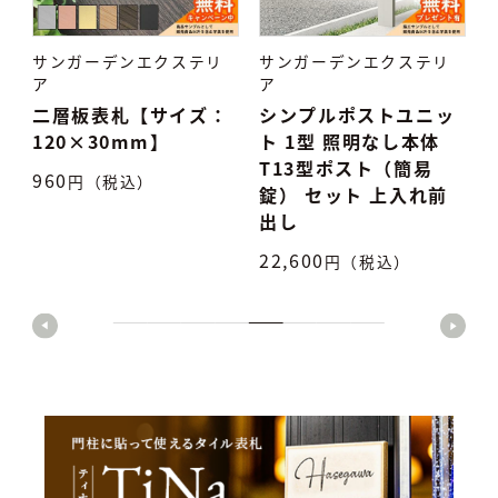
サンガーデンエクステリ
サンガーデンエクステリ
ア
ア
：
シンプルポストユニッ
タイル表札 TiNa ティ
ト 1型 照明なし本体
ナ
T13型ポスト（簡易
7,500
円（税込）
5
錠） セット 上入れ前
出し
22,600
円（税込）