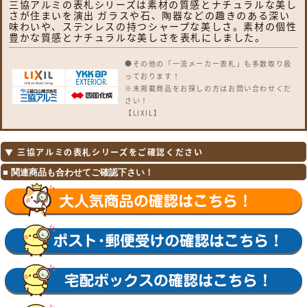
三協アルミの表札シリーズは素材の質感とナチュラルな美し
さが住まいを演出 ガラスや石、陶器などの趣きのある深い
味わいや、ステンレスの持つシャープな美しさ。素材の個性
豊かな質感とナチュラルな美しさを表札にしました。
●その他の「一流メーカー表札」も多数取り扱
っております！
※未掲載商品をお探しの方はお問い合わせくだ
さい！
【LIXIL】
ガラスバーサイン・鋳物枠ガラスサイン・ガラ
スサイン・モダンガラスサイン・江戸硝子サイ
ン・チタンサイン・切り文字サインA・切り文
▼ 三協アルミの表札シリーズをご確認ください
字サインB・切り文字サインC・切り文字サイ
ンD・切り文字サインS・SUS切り文字ベース
サイン・SUS抜き文字ベースサインP型・SUS
抜き文字ベースサインL型・アルファベットサ
イン・エンブレムサイン・インフォユニットサ
イン・鋳物枠ステンレスサイン・ステンレスサ
インW・タイルサイン・備前焼サイン・美濃焼
サイン・有田焼サイン・東京七宝サイン・黒御
影サイン・アイサイン・ウォールサイン・高級
鋳物サイン鋳込みプレートサイン・ロートアイ
アン調サイン・ラフィーネサイン・カッパーサ
イン・ディズニー・ミッキーシルエットサイ