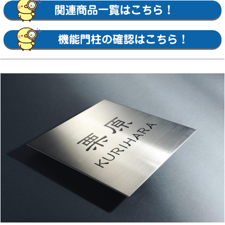
ン・プリンセスクリスタルガラスサイン 等
【YKKap】
スクエアタイプ・ステンレスプレート表札・ス
テンレス木目調表札・ステンレスカラー表札・
クールアルミ表札・ステンレス2層表札・ステ
ンレスプレート表札Lite・ステンレスカラー表
札Lite・九谷焼 色彩表札・フロートガラス表
札・ガラス2層表札・ポップガラスタイル表札
Lite・スクエアタイプS・ステンレスプレート
表札S・ステンレスカラー表札S・ステンレス抜
き文字表札S・フロートガラス表札S・アクリル
カラー表札S・スリムタイプ・ステンレスプレ
ート表札Slim・ステンレス木目調表札Slim・
アクリル2層表札Slim・スリムタイプS・ガラ
ス表札SlimS・切文字タイプ・ステンレス切文
字表札・切文字タイプS・ステンレス切文字表
札S・ルシアスポストユニット・ルシアスウォ
ール・ポスティモαIII・ルシアスサインポー
ル・スクエアタイプL・ステンレスバー付き表
札・ステンレス切文字表札・ステンレスアルフ
ァベット表札・アクリル3D表札 等
【三協アルミ】
ステンレス銘板・アクリル銘板・切り文字（ス
テンレス）銘板・ステンレス+木調（フレーム
タイプ）銘板・ステンレス+木調銘板・ステン