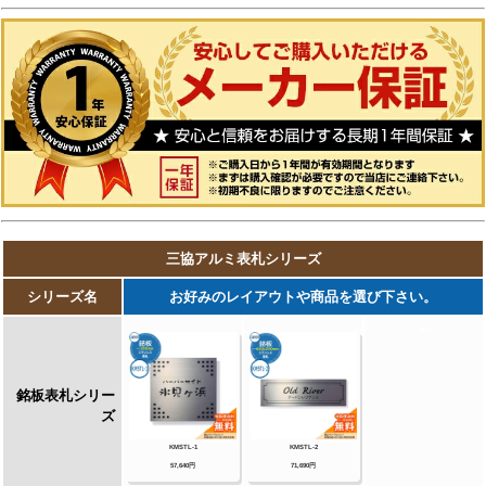
レス+ガラス・ステンレス+ガラス（ステンレス
埋め込みタイプ）銘板・ステンレス+瓦（いぶ
し瓦）銘板・ステンレス+御影石（ステンレス
埋め込みタイプ）銘板・ステンレス+黒御影石
銘板・ステンレス+アクリル銘板・ステンレス
+アルミ銘板・タイル（シャビータイプ）・タ
イル（ラフエッジタイプ）銘板・タイル+ステ
ンレス銘板・陶器銘板・清水焼銘板・九谷焼銘
板・信楽焼銘板・カラーガラス銘板・ガラス銘
板・ガラス+木調・ガラス+ステンレス銘板・ガ
ラス+御影石銘板・アクリル+木調銘板・アクリ
ル銘板・人工大理石（樹脂）銘板・黒御影石銘
板 等
【四国化成】
ガラス表札・アクリル表札・ステンレス表札・
ストーン表札・木調表札・真鍮表札・タイル表
札・ソネット門柱1型・アルディ門柱・マイ門
柱SI型（アルミタイプ/デザインタイプ/ポリカ
タイプ）・マイ門柱（2型/3型/4型）・クレデ
ィ門柱（1型/2型/3型）・クレディ門柱（Nタ
イプ：照明無/Lタイプ：照明付）・パレット門
柱（T1型/P1型）・ブルーム門柱M1型・鋳造
立体文字プレート 等
【Panasonic】【丸三タカギ】【オンリーワ
ンクラブ】【美濃クラフト】【福彫】等その他