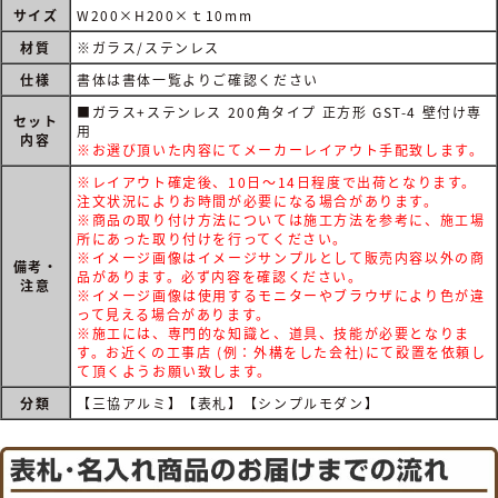
サイズ
W200×H200×ｔ10mm
材質
※ガラス/ステンレス
仕様
書体は書体一覧よりご確認ください
■ガラス+ステンレス 200角タイプ 正方形 GST-4 壁付け専
セット
用
内容
※お選び頂いた内容にてメーカーレイアウト手配致します。
※レイアウト確定後、10日～14日程度で出荷となります。
注文状況によりお時間が必要になる場合があります。
※商品の取り付け方法については施工方法を参考に、施工場
所にあった取り付けを行ってください。
※イメージ画像はイメージサンプルとして販売内容以外の商
備考・
品があります。必ず内容を確認ください。
注意
※イメージ画像は使用するモニターやブラウザにより色が違
って見える場合があります。
※施工には、専門的な知識と、道具、技能が必要となりま
す。お近くの工事店 (例：外構をした会社)にて設置を依頼し
て頂くようお願い致します。
分類
【三協アルミ】【表札】【シンプルモダン】