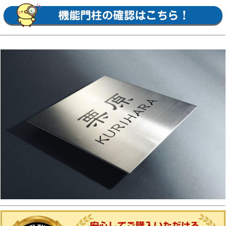
テンレス木目調表札・ステンレスカラー表札・
クールアルミ表札・ステンレス2層表札・ステ
ンレスプレート表札Lite・ステンレスカラー表
札Lite・九谷焼 色彩表札・フロートガラス表
札・ガラス2層表札・ポップガラスタイル表札
Lite・スクエアタイプS・ステンレスプレート
表札S・ステンレスカラー表札S・ステンレス抜
き文字表札S・フロートガラス表札S・アクリル
カラー表札S・スリムタイプ・ステンレスプレ
ート表札Slim・ステンレス木目調表札Slim・
アクリル2層表札Slim・スリムタイプS・ガラ
ス表札SlimS・切文字タイプ・ステンレス切文
字表札・切文字タイプS・ステンレス切文字表
札S・ルシアスポストユニット・ルシアスウォ
ール・ポスティモαIII・ルシアスサインポー
ル・スクエアタイプL・ステンレスバー付き表
札・ステンレス切文字表札・ステンレスアルフ
ァベット表札・アクリル3D表札 等
【三協アルミ】
ステンレス銘板・アクリル銘板・切り文字（ス
テンレス）銘板・ステンレス+木調（フレーム
タイプ）銘板・ステンレス+木調銘板・ステン
レス+ガラス・ステンレス+ガラス（ステンレス
埋め込みタイプ）銘板・ステンレス+瓦（いぶ
し瓦）銘板・ステンレス+御影石（ステンレス