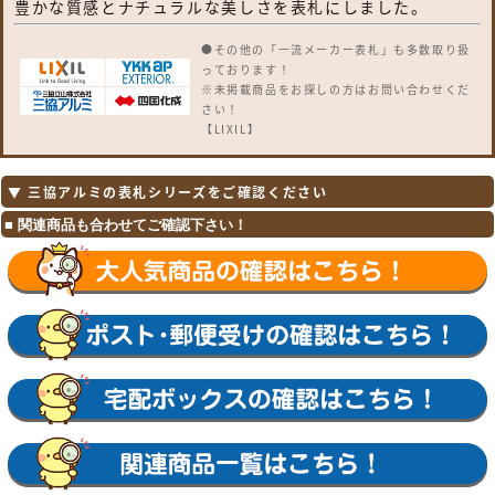
豊かな質感とナチュラルな美しさを表札にしました。
●その他の「一流メーカー表札」も多数取り扱
っております！
※未掲載商品をお探しの方はお問い合わせくだ
さい！
【LIXIL】
ガラスバーサイン・鋳物枠ガラスサイン・ガラ
スサイン・モダンガラスサイン・江戸硝子サイ
ン・チタンサイン・切り文字サインA・切り文
▼ 三協アルミの表札シリーズをご確認ください
字サインB・切り文字サインC・切り文字サイ
ンD・切り文字サインS・SUS切り文字ベース
サイン・SUS抜き文字ベースサインP型・SUS
抜き文字ベースサインL型・アルファベットサ
イン・エンブレムサイン・インフォユニットサ
イン・鋳物枠ステンレスサイン・ステンレスサ
インW・タイルサイン・備前焼サイン・美濃焼
サイン・有田焼サイン・東京七宝サイン・黒御
影サイン・アイサイン・ウォールサイン・高級
鋳物サイン鋳込みプレートサイン・ロートアイ
アン調サイン・ラフィーネサイン・カッパーサ
イン・ディズニー・ミッキーシルエットサイ
ン・プリンセスクリスタルガラスサイン 等
【YKKap】
スクエアタイプ・ステンレスプレート表札・ス