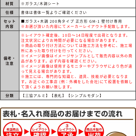
材質
※ガラス/木調シート
仕様
書体は書体一覧よりご確認ください
セット
■ガラス+木調 200角タイプ 正方形 GM-1 壁付け専用
内容
※お選び頂いた内容にてメーカーレイアウト手配致します。
※レイアウト確定後、10日～14日程度で出荷となります。
注文状況によりお時間が必要になる場合があります。
※商品の取り付け方法については施工方法を参考に、施工場
所にあった取り付けを行ってください。
※イメージ画像はイメージサンプルとして販売内容以外の商
備考・
品があります。必ず内容を確認ください。
注意
※イメージ画像は使用するモニターやブラウザにより色が違
って見える場合があります。
※施工には、専門的な知識と、道具、技能が必要となりま
す。お近くの工事店 (例：外構をした会社)にて設置を依頼し
て頂くようお願い致します。
分類
【三協アルミ】【表札】【シンプルモダン】