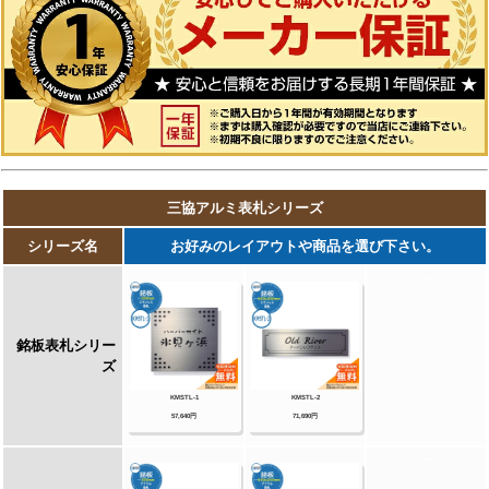
埋め込みタイプ）銘板・ステンレス+黒御影石
銘板・ステンレス+アクリル銘板・ステンレス
+アルミ銘板・タイル（シャビータイプ）・タ
イル（ラフエッジタイプ）銘板・タイル+ステ
ンレス銘板・陶器銘板・清水焼銘板・九谷焼銘
板・信楽焼銘板・カラーガラス銘板・ガラス銘
板・ガラス+木調・ガラス+ステンレス銘板・ガ
ラス+御影石銘板・アクリル+木調銘板・アクリ
ル銘板・人工大理石（樹脂）銘板・黒御影石銘
板 等
【四国化成】
ガラス表札・アクリル表札・ステンレス表札・
ストーン表札・木調表札・真鍮表札・タイル表
札・ソネット門柱1型・アルディ門柱・マイ門
柱SI型（アルミタイプ/デザインタイプ/ポリカ
タイプ）・マイ門柱（2型/3型/4型）・クレデ
ィ門柱（1型/2型/3型）・クレディ門柱（Nタ
イプ：照明無/Lタイプ：照明付）・パレット門
柱（T1型/P1型）・ブルーム門柱M1型・鋳造
立体文字プレート 等
【Panasonic】【丸三タカギ】【オンリーワ
ンクラブ】【美濃クラフト】【福彫】等その他
メーカー品も取り扱い可能です！