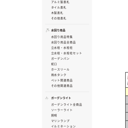
アルミ製表札
タイル表札
木製表札
その他表札
水回り用品
水回り用品特集
水回り用品全商品
立水栓・水栓柱
立水栓・水栓柱セット
ガーデンパン
蛇口
ホースリール
雨水タンク
ペット関連商品
その他関連商品
ガーデンライト
ガーデンライト全商品
ソーラーライト
照明
マリンランプ
イルミネーション