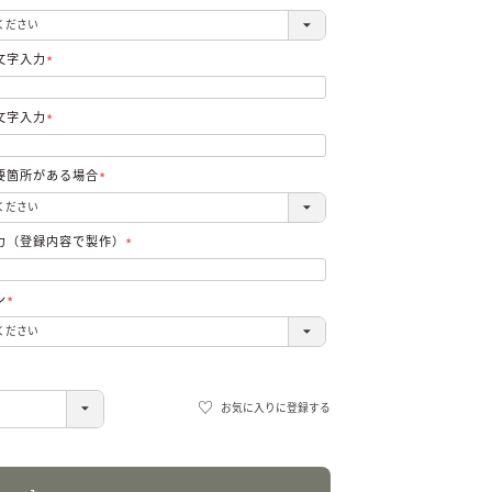
(必
須)
文字入力
(必
須)
文字入力
(必
須)
要箇所がある場合
(必
須)
力（登録内容で製作）
(必
須)
ン
(必
須)
お気に入りに登録する