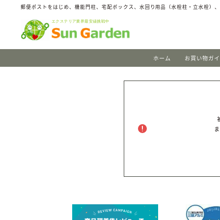
郵便ポストをはじめ、機能門柱、宅配ボックス、水回り用品（水栓柱・立水栓）
ホーム
お買い物ガ
ま