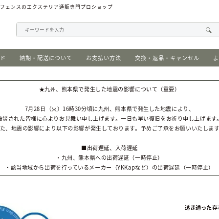
、フェンスのエクステリア通販専門プロショップ
イド
納期・配送について
お支払い方法
交換・返品・キャンセル
よ
★九州、熊本県で発生した地震の影響について（重要）
7月28日（火）16時30分頃に九州、熊本県で発生した地震により、
被災された皆様に心よりお見舞い申し上げます。一日も早い復旧をお祈り申し上げます
た、地震の影響により以下の影響が発生しております。予めご了承をお願いいたしま
■出荷遅延、入荷遅延
・九州、熊本県への出荷遅延（一時停止）
・該当地域から出荷を行っているメーカー（YKKapなど）の出荷遅延（一時停止）
透き通った存