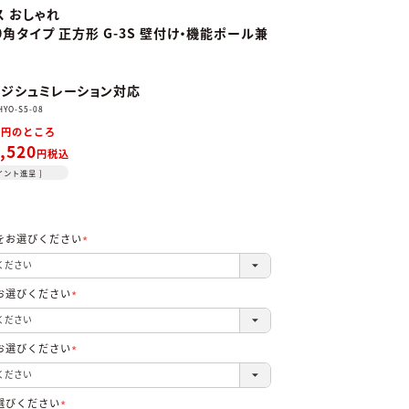
ス おしゃれ
30角タイプ 正方形 G-3S 壁付け・機能ポール兼
ミ
ジシュミレーション対応
HYO-S5-08
0
のところ
,520
税込
イント進呈 ]
をお選びください
(必
須)
お選びください
(必
須)
お選びください
(必
須)
選びください