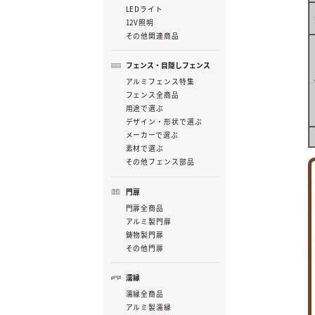
LEDライト
12V照明
その他関連商品
フェンス・目隠しフェンス
アルミフェンス特集
フェンス全商品
用途で選ぶ
デザイン・形状で選ぶ
メーカーで選ぶ
素材で選ぶ
その他フェンス部品
門扉
門扉全商品
アルミ製門扉
鋳物製門扉
その他門扉
濡縁
濡縁全商品
アルミ製濡縁