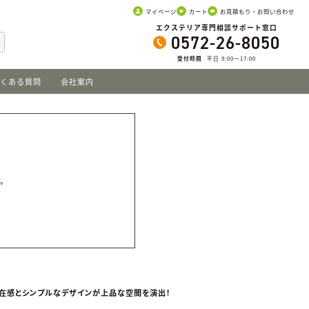
マイページ
カート
お見積もり・お問い合わせ
エクステリア専門相談サポート窓口
0572-26-8050
受付時間
平日 9:00〜17:00
くある質問
会社案内
。
す。
在感とシンプルなデザインが上品な空間を演出！