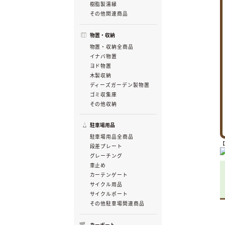
樹脂製濡縁
その他関連商品
物置・収納
物置・収納全商品
イナバ物置
ヨド物置
木製収納
ディーズガーデン製物置
ゴミ収集庫
その他収納
駐車場用品
駐車場用品全商品
段差プレート
グレーチング
車止め
カーテンゲート
サイクル用品
サイクルポート
その他駐車場関連商品
カーポート