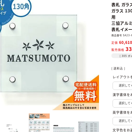
表札 ガラ
ガラス 1
用
三協アル
表札イメー
商品番号
SA23-
60,61
定価
33
販売価格
[
305
ポ
送料込
レイアウト
漢字書体を
英字書体を
文字色をお