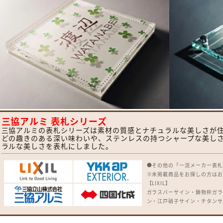
三協アルミ 表札シリーズ
三協アルミの表札シリーズは素材の質感とナチュラルな美しさが住
どの趣きのある深い味わいや、ステンレスの持つシャープな美し
ラルな美しさを表札にしました。
●その他の「一流メーカー表
※未掲載商品をお探しの方は
【LIXIL】
ガラスバーサイン・鋳物枠ガ
ン・江戸硝子サイン・チタンサ
B・切り文字サインC・切り文
ベースサイン・SUS抜き文字ベ