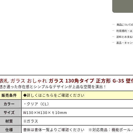
商品について
利用規約・は
送料とお支払
返品・キャン
表札 ガラス おしゃれ
ガラス 130角タイプ 正方形 G-3S
透き通った存在感とシンプルなデザインが上品な空間を演出！
販売条件
◆詳しくは
こちらをご確認ください
カラー
・クリア（CL）
サイズ
W130×H130×ｔ10mm
材質
※ガラス
仕様
書体は書体一覧よりご確認ください ※対応商品：機能ポール／