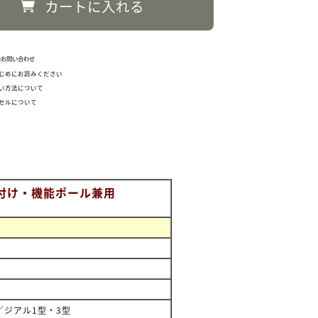
カートに入れる
のお問い合わせ
じめにお読みください
い方法について
セルについて
 壁付け・機能ポール兼用
ジアル1型・3型