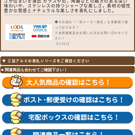
さが住まいを演出 ガラスや石、陶器などの趣きのある深い
味わいや、ステンレスの持つシャープな美しさ。素材の個性
豊かな質感とナチュラルな美しさを表札にしました。
●その他の「一流メーカー表札」も多数取り扱
っております！
※未掲載商品をお探しの方はお問い合わせくだ
さい！
【LIXIL】
ガラスバーサイン・鋳物枠ガラスサイン・ガラ
スサイン・モダンガラスサイン・江戸硝子サイ
ン・チタンサイン・切り文字サインA・切り文
▼ 三協アルミの表札シリーズをご確認ください
字サインB・切り文字サインC・切り文字サイ
ンD・切り文字サインS・SUS切り文字ベース
サイン・SUS抜き文字ベースサインP型・SUS
抜き文字ベースサインL型・アルファベットサ
イン・エンブレムサイン・インフォユニットサ
イン・鋳物枠ステンレスサイン・ステンレスサ
インW・タイルサイン・備前焼サイン・美濃焼
サイン・有田焼サイン・東京七宝サイン・黒御
影サイン・アイサイン・ウォールサイン・高級
鋳物サイン鋳込みプレートサイン・ロートアイ
アン調サイン・ラフィーネサイン・カッパーサ
イン・ディズニー・ミッキーシルエットサイ
ン・プリンセスクリスタルガラスサイン 等