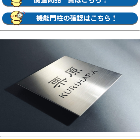
【YKKap】
スクエアタイプ・ステンレスプレート表札・ス
テンレス木目調表札・ステンレスカラー表札・
クールアルミ表札・ステンレス2層表札・ステ
ンレスプレート表札Lite・ステンレスカラー表
札Lite・九谷焼 色彩表札・フロートガラス表
札・ガラス2層表札・ポップガラスタイル表札
Lite・スクエアタイプS・ステンレスプレート
表札S・ステンレスカラー表札S・ステンレス抜
き文字表札S・フロートガラス表札S・アクリル
カラー表札S・スリムタイプ・ステンレスプレ
ート表札Slim・ステンレス木目調表札Slim・
アクリル2層表札Slim・スリムタイプS・ガラ
ス表札SlimS・切文字タイプ・ステンレス切文
字表札・切文字タイプS・ステンレス切文字表
札S・ルシアスポストユニット・ルシアスウォ
ール・ポスティモαIII・ルシアスサインポー
ル・スクエアタイプL・ステンレスバー付き表
札・ステンレス切文字表札・ステンレスアルフ
ァベット表札・アクリル3D表札 等
【三協アルミ】
ステンレス銘板・アクリル銘板・切り文字（ス
テンレス）銘板・ステンレス+木調（フレーム
タイプ）銘板・ステンレス+木調銘板・ステン
レス+ガラス・ステンレス+ガラス（ステンレス