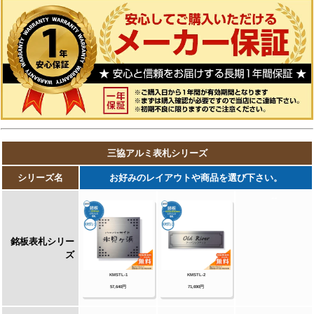
埋め込みタイプ）銘板・ステンレス+瓦（いぶ
し瓦）銘板・ステンレス+御影石（ステンレス
埋め込みタイプ）銘板・ステンレス+黒御影石
銘板・ステンレス+アクリル銘板・ステンレス
+アルミ銘板・タイル（シャビータイプ）・タ
イル（ラフエッジタイプ）銘板・タイル+ステ
ンレス銘板・陶器銘板・清水焼銘板・九谷焼銘
板・信楽焼銘板・カラーガラス銘板・ガラス銘
板・ガラス+木調・ガラス+ステンレス銘板・ガ
ラス+御影石銘板・アクリル+木調銘板・アクリ
ル銘板・人工大理石（樹脂）銘板・黒御影石銘
板 等
【四国化成】
ガラス表札・アクリル表札・ステンレス表札・
ストーン表札・木調表札・真鍮表札・タイル表
札・ソネット門柱1型・アルディ門柱・マイ門
柱SI型（アルミタイプ/デザインタイプ/ポリカ
タイプ）・マイ門柱（2型/3型/4型）・クレデ
ィ門柱（1型/2型/3型）・クレディ門柱（Nタ
イプ：照明無/Lタイプ：照明付）・パレット門
柱（T1型/P1型）・ブルーム門柱M1型・鋳造
立体文字プレート 等
【Panasonic】【丸三タカギ】【オンリーワ
ンクラブ】【美濃クラフト】【福彫】等その他
メーカー品も取り扱い可能です！