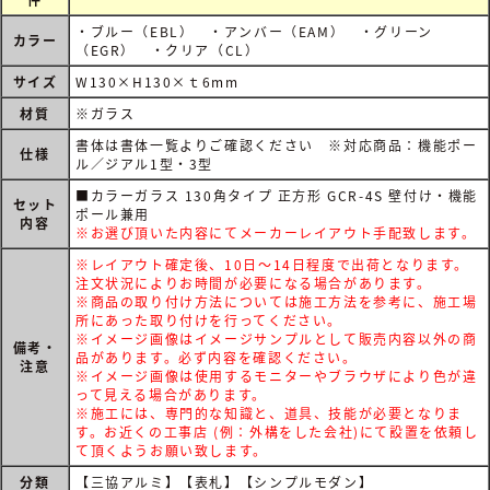
・ブルー（EBL） ・アンバー（EAM） ・グリーン
カラー
（EGR） ・クリア（CL）
サイズ
W130×H130×ｔ6mm
材質
※ガラス
書体は書体一覧よりご確認ください ※対応商品：機能ポー
仕様
ル／ジアル1型・3型
■カラーガラス 130角タイプ 正方形 GCR-4S 壁付け・機能
セット
ポール兼用
内容
※お選び頂いた内容にてメーカーレイアウト手配致します。
※レイアウト確定後、10日～14日程度で出荷となります。
注文状況によりお時間が必要になる場合があります。
※商品の取り付け方法については施工方法を参考に、施工場
所にあった取り付けを行ってください。
※イメージ画像はイメージサンプルとして販売内容以外の商
備考・
品があります。必ず内容を確認ください。
注意
※イメージ画像は使用するモニターやブラウザにより色が違
って見える場合があります。
※施工には、専門的な知識と、道具、技能が必要となりま
す。お近くの工事店 (例：外構をした会社)にて設置を依頼し
て頂くようお願い致します。
分類
【三協アルミ】【表札】【シンプルモダン】