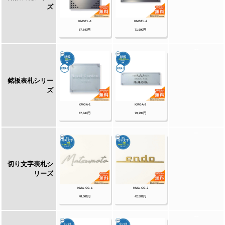
柱（T1型/P1型）・ブルーム門柱M1型・鋳造
立体文字プレート 等
【Panasonic】【丸三タカギ】【オンリーワ
ンクラブ】【美濃クラフト】【福彫】等その他
メーカー品も取り扱い可能です！