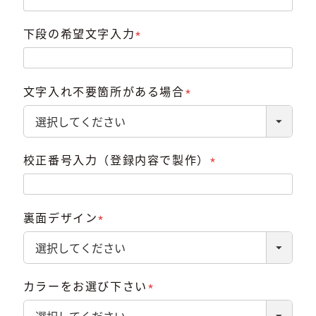
須)
下段の希望文字入力
(必
須)
文字入れ不要箇所がある場合
(必
須)
校正番号入力（登録内容で製作）
(必
須)
裏面デザイン
(必
須)
カラーをお選び下さい
(必