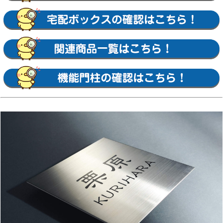
影サイン・アイサイン・ウォールサイン・高級
鋳物サイン鋳込みプレートサイン・ロートアイ
アン調サイン・ラフィーネサイン・カッパーサ
イン・ディズニー・ミッキーシルエットサイ
ン・プリンセスクリスタルガラスサイン 等
【YKKap】
スクエアタイプ・ステンレスプレート表札・ス
テンレス木目調表札・ステンレスカラー表札・
クールアルミ表札・ステンレス2層表札・ステ
ンレスプレート表札Lite・ステンレスカラー表
札Lite・九谷焼 色彩表札・フロートガラス表
札・ガラス2層表札・ポップガラスタイル表札
Lite・スクエアタイプS・ステンレスプレート
表札S・ステンレスカラー表札S・ステンレス抜
き文字表札S・フロートガラス表札S・アクリル
カラー表札S・スリムタイプ・ステンレスプレ
ート表札Slim・ステンレス木目調表札Slim・
アクリル2層表札Slim・スリムタイプS・ガラ
ス表札SlimS・切文字タイプ・ステンレス切文
字表札・切文字タイプS・ステンレス切文字表
札S・ルシアスポストユニット・ルシアスウォ
ール・ポスティモαIII・ルシアスサインポー
ル・スクエアタイプL・ステンレスバー付き表
札・ステンレス切文字表札・ステンレスアルフ
ァベット表札・アクリル3D表札 等