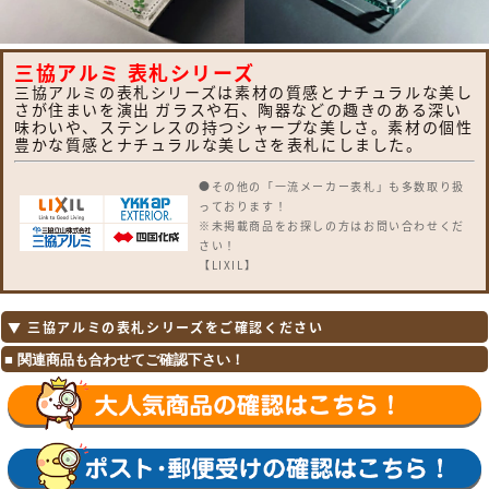
三協アルミ 表札シリーズ
三協アルミの表札シリーズは素材の質感とナチュラルな美し
さが住まいを演出 ガラスや石、陶器などの趣きのある深い
味わいや、ステンレスの持つシャープな美しさ。素材の個性
豊かな質感とナチュラルな美しさを表札にしました。
●その他の「一流メーカー表札」も多数取り扱
っております！
※未掲載商品をお探しの方はお問い合わせくだ
さい！
【LIXIL】
ガラスバーサイン・鋳物枠ガラスサイン・ガラ
スサイン・モダンガラスサイン・江戸硝子サイ
ン・チタンサイン・切り文字サインA・切り文
▼ 三協アルミの表札シリーズをご確認ください
字サインB・切り文字サインC・切り文字サイ
ンD・切り文字サインS・SUS切り文字ベース
サイン・SUS抜き文字ベースサインP型・SUS
抜き文字ベースサインL型・アルファベットサ
イン・エンブレムサイン・インフォユニットサ
イン・鋳物枠ステンレスサイン・ステンレスサ
インW・タイルサイン・備前焼サイン・美濃焼
サイン・有田焼サイン・東京七宝サイン・黒御