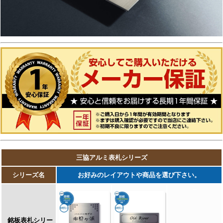
【三協アルミ】
ステンレス銘板・アクリル銘板・切り文字（ス
テンレス）銘板・ステンレス+木調（フレーム
タイプ）銘板・ステンレス+木調銘板・ステン
レス+ガラス・ステンレス+ガラス（ステンレス
埋め込みタイプ）銘板・ステンレス+瓦（いぶ
し瓦）銘板・ステンレス+御影石（ステンレス
埋め込みタイプ）銘板・ステンレス+黒御影石
銘板・ステンレス+アクリル銘板・ステンレス
+アルミ銘板・タイル（シャビータイプ）・タ
イル（ラフエッジタイプ）銘板・タイル+ステ
ンレス銘板・陶器銘板・清水焼銘板・九谷焼銘
板・信楽焼銘板・カラーガラス銘板・ガラス銘
板・ガラス+木調・ガラス+ステンレス銘板・ガ
ラス+御影石銘板・アクリル+木調銘板・アクリ
ル銘板・人工大理石（樹脂）銘板・黒御影石銘
板 等
【四国化成】
ガラス表札・アクリル表札・ステンレス表札・
ストーン表札・木調表札・真鍮表札・タイル表
札・ソネット門柱1型・アルディ門柱・マイ門
柱SI型（アルミタイプ/デザインタイプ/ポリカ
タイプ）・マイ門柱（2型/3型/4型）・クレデ
ィ門柱（1型/2型/3型）・クレディ門柱（Nタ
イプ：照明無/Lタイプ：照明付）・パレット門