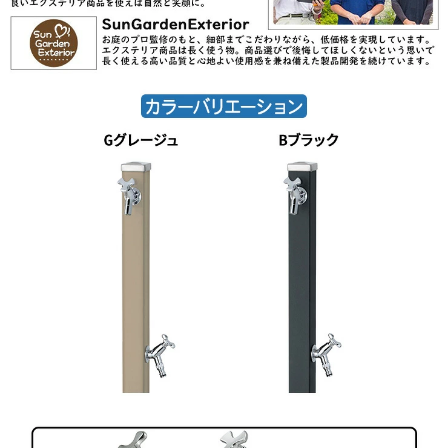
ト・トレビ アーバン・トレビ アーバンウッ
ド・トレビ マルチ・un フルール・un ポッシ
ュ・信楽45・信楽40
【TOYO】
ウォータービュー・ナルルポール・混合栓セッ
ト・マルコポール・アシュリーポール・コッ
タ・コボクポール・ブリックポール・スモー
ル・ラージ・コテージポール・ヴィンテージウ
ッドポール・スリーパーポール・キャストポー
ル・丸形コッタパン・角型コッタパン・コボク
パン・丸形ブリックパン・角型ブリックパン・
丸形コテージパン・角型コテージパン・スリー
パーパン・陶器パン・コーン・ボウル・グロー
リー・ステンパン・シンクパン・陶器シンクパ
ン・ステンシンクパン
【Only One Club】
ジラーレ・ジラーレW・アクアルージュ・アイ
スルージュ