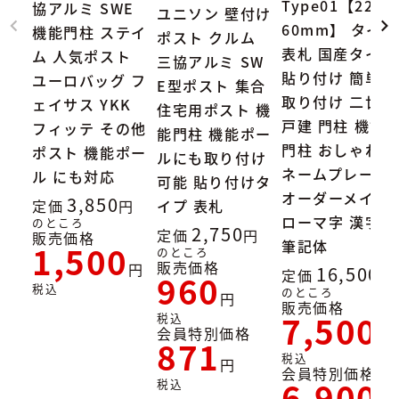
Type01【227×
協アルミ SWE
ユニソン 壁付け
60mm】 タイル
機能門柱 ステイ
ポスト クルム
表札 国産タイル
ム 人気ポスト
三協アルミ SW
貼り付け 簡単
ユーロバッグ フ
E型ポスト 集合
取り付け 二世帯
ェイサス YKK
住宅用ポスト 機
戸建 門柱 機能
フィッテ その他
能門柱 機能ポー
門柱 おしゃれ
ポスト 機能ポー
ルにも取り付け
ネームプレート
ル にも対応
可能 貼り付けタ
オーダーメイド
3,850
定価
イプ 表札
ローマ字 漢字
のところ
2,750
定価
販売価格
筆記体
1,500
のところ
販売価格
16,500
定価
960
税込
のところ
販売価格
7,500
税込
会員特別価格
871
税込
会員特別価格
6,900
税込