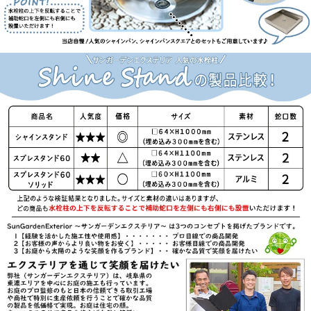
【NIKKO】
立水栓ユニット・レトロブリックタイプ・サー
クルタイプ・ウッドクリートタイプ・ランバー
タイプ・リベルタII・コロル・コロルミニ・ス
プリンクル・フォレット・モ・エット・モ・エ
ット ミニ・モ・エットL・レヴウッドタイプ・
シュペリ・モゼック・フォギータイプA・補助
蛇口仕様・かぐや・芦野石タイプ・不凍水栓ユ
ニット・サナンド・レトロブリックタイプ・不
凍伸縮式 立水栓 D-EN3・レトロブリックパン
ミニタイプ・シュペリパン・モゼックパン・ス
テラパン・ラウンドパン・シンプルパン・ステ
ンレスボール・ステンレスパン・プレートパ
ン・クラシコパン・オーバルパン・スクエアパ
ン・フラットパン・信楽焼・千段手洗鉢・金彩
手洗鉢・越前焼・国成窯手洗鉢・利休信楽・利
休信楽手洗鉢・美濃焼・美濃焼手洗鉢
【TOSHIN】
アン ポッシュ・アン フルール・アン ジーニ
ー・アン ティーラ・ユナイト ログ・ユナイト
トーレ・エーゲ・サガン・アーバンII・アーバ
ンウッド・ヴォーグ・タクト・コルム・コルム
ラスティ・ガーデンパン・UNITE ログ・ピッ
コロステン30・NEW ヴォーグ・トレビ リビ
エラ・トレビ 丸・トレビ 角・トレビ フラッ