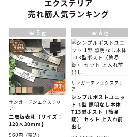
エクステリア
売れ筋人気ランキング
5
6
位
位
サンガーデンエクステリ
ア
シンプルポストユニッ
サンガーデンエクステリ
ト 1型 照明なし本体
ア
リ
T13型ポスト（簡易
二層板表札【サイズ：
錠） セット 上入れ前
120×30mm】
出し
960
7
円（税込）