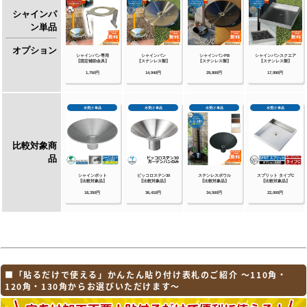
■「貼るだけで使える」かんたん貼り付け表札のご紹介 ～110角・
120角・130角からお選びいただけます～