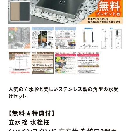
人気の立水栓と美しいステンレス製の角型の水受
けセット
【無料★特典付】
立水栓 水栓柱
シャインスタンド 左右仕様 蛇口2個セ