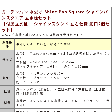
ガーデンパン 水受け
Shine Pan Square シャインパ
ンスクエア 立水栓セット
【付属立水栓： シャインスタンド 左右仕様 蛇口2個セ
ット】
人気の立水栓と美しいステンレス製の水受けセット！
販売条
◆詳しくは
こちらをご確認ください
件
水受け：□380×H50mm（Hは埋め込み部を除いたサイズで
す）
サイズ
立水栓：W64×H700(1000)×D64mm
※トップキャップ：□64mm 外筒：□60mm
水受け：・ステンレスシルバー
カラー
立水栓：・ブラック ・グレージュ
蛇口：・シルバー
ガーデンパン（水受け） / 二口水栓柱：左右仕様（上部蛇
仕様
口・補助蛇口付属）
水受け：ステンレス / 立水栓：ステンレス （カラーシート仕
材質
上げ）