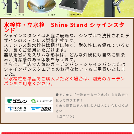
水栓柱・立水栓 Shine Stand シャインスタ
ンド
シャインスタンドはお庭に最適な、シンプルで洗練されたデ
ザインのステンレス製水栓柱です。
ステンレス製水栓柱は錆びに強く、耐久性にも優れているた
め、長くご愛用いただけます。
無駄を省いたスリムな形状は、どんな外観にも自然に馴染
み、清潔感のある印象を与えます。
さらに、当店で人気のガーデンパン・シャインパンまたは
シャインパンスクエアとのお得なセットもご用意いたしま
した。
※水栓柱を単品でご購入いただく場合は、別売のガーデン
パンをご用意ください。
●その他の「一流メーカー立水栓」も多数取り
扱っております！
※未掲載商品をお探しの方はお問い合わせくだ
さい！
【ユニソン】
ウォータースタンド・アンフリーズ・エインス
タンド 不凍栓・エインスタンド 立水栓・カー
サスタンドII・サススタンド ストレート・サ