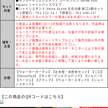
■サンガーデンエクステリア ガーデンパン Shine Pan
Square シャインパンスクエア
セット
■シャインスタンド Shine Stand 左右仕様 蛇口2個セット
内容
（上部蛇口：701-212-13 + 下部蛇口：701-240-13）
※ご選択いただいたカラーの商品1点をお送りいたします。
※配送には実働約1日～2日程度で出荷となります。欠品時は
追加でお時間が必要です。
※メーカーがそれぞれ異なるため、お届けが多少前後する場
合がございます。
※イメージ画像はイメージサンプルとして販売内容以外の商
備考・
品があります。必ず内容を確認ください。
注意
※イメージ画像は使用するブラウザ・モニターにより色が違
って見える場合があります。
※施工には、専門的な知識と、道具、技能が必要となりま
す。お近くの水道工事店にご依頼して頂くようお願い致しま
す。
【ウォーターガーデン】【立水栓・水栓柱セット】【二口】
【ShinePan】【サンガーデンエクステリア】【シルバー】
分類
【ベージュ】【ブラック】【ウォータースタンド】【シャイ
ンスタンド】
【この商品のQRコードはこちら】