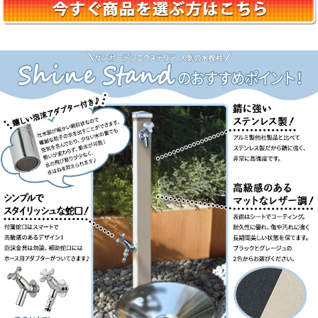
ススタンド ナロー・スプレスタンド60・スプ
レスタンド60ライト・スプレスタンド70・ネ
オキャスティスタンド タイトレンガタイプ・
バルスタンド・ファミエンテスタンド・ファミ
エンテスマート・フィーノスタンドII・フィー
ノスタンドIIミニ・フォレススタンド・ブライ
トスタンド ストレート・フレウススタンド ア
ーバンキャスト・フレウススタンド ストーン
ブリック・ライアンスタンド・リーナアロン
650スタンド・リーナアロン 950スタンド・
ガーデンシンク オルタ・ガーデンシンク カー
サII・ガーデンシンク KIT C1・ガーデンシン
ク KIT S1・ガーデンシンク フィーノII・ガー
デンシンク ライアン・ウォーターポット・オ
ルタポット・グランデパン テンド・グランデ
パン スクエア・サスポットM・シャインポッ
ト・水凛パン・ターフパン・陶芸ポット・カ
レ・ティアドロップ・デミ・セレス・パレッ
タ・ラルゴ・若草・すすき野・ネオキャスティ
パン タイトレンガタイプ・ファミエンテパン
ビーンズ・ファミエンテパン フレア・ファミ
エンテパン プレート・フィーノポット・フレ
ウスパン アーバンキャスト・フレウスパン ス
トーンブリック・ライアンポット・レクタポッ
ト