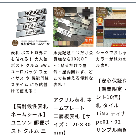
表札 ポスト以外に
販売記念！今だけ会
シックでおしゃれな
も貼れる！ 大人気
員様なら10％OF
カラーが魅力のタイ
ポスト クルム SWE
F！貼るだけで屋
ル表札
ユーロバッグ フェ
外・屋内問わず、ど
イサス や 機能門柱
こでも使える便利な
【安心保証付】
ステイム にも貼付
表札！
【期間限定 ポイ
けて使える！
ント10倍】 表
アクリル表札 ネ
札 タイル
【高耐候性表札
ームプレート
TiNa ティナ Ty
ネームシール】
二層板表札【サ
pe01・02
ユニソン 郵便ポ
イズ：120×30
サンプル画像：
スト クルム 三
mm】