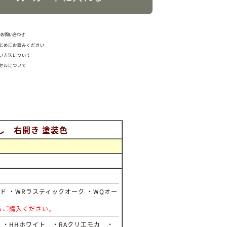
のお問い合わせ
じめにお読みください
い方法について
セルについて
し 右開き 塗装色
ド ・WRラスティックオーク ・WQオー
らご購入ください。
 ・HHホワイト ・RAクリエモカ ・