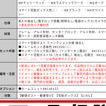
WPチェリーウッド ・WRラスティックワーク ・WQオーク
スマート宅配ボックス色◇： ・BKブラック ・HHホワイト 
レー
前入れ後出し/電子ロック搭載/照明なし/電源ボックス/カメラ
仕様
※表札別売※子機別売
フレーム：アルミ形材、センターブロック：アルミ形材、スマ
材質
置ベース：高耐食溶融メッキ鋼板
スマート宅配ポスト ファンクション仕様 後出し
■フレームセット塗装色 8KCE09□□
セット内容
■センターブロック加工無し（インターホン露出） 8KCE11
■スマート宅配ポストTA（カメラ無し）後出し 右開き 8KCE
※□□、△△、◇◇には色記号が入ります。
※配送には5～7営業日程度かかります。欠品時はさらに日数が
※ドアホン、表札は別売です。インターホン加工はなく露出型
備考・注意
※イメージ画像はイメージサンプルとして販売内容以外の商品
※イメージ画像は使用するモニターやブラウザにより色が違っ
※施工は、専門的な知識と、道具、技能が必要です。お近くの工
オプション
●ホームユニット8KCA01ZZ
分類
【郵便ポスト・郵便受け】【宅配ボックス】【LIXIL】