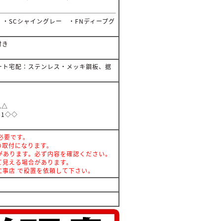
・SCシャイングレー ・FNディープグ
付き
ート宅配：ステンレス・メッキ鋼板、据
△△
21◇◇
必要です。
の取付になります。
があります。必ず内容を確認ください。
て見える場合があります。
事店 で設置を依頼して下さい。