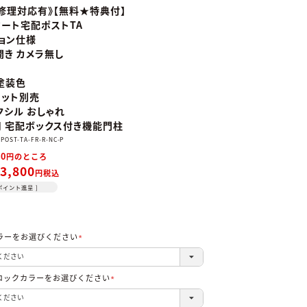
修理対応有》【無料★特典付】
スマート宅配ポストTA
ョン仕様
開き カメラ無し
塗装色
ニット別売
クシル おしゃれ
 宅配ボックス付き機能門柱
POST-TA-FR-R-NC-P
40
のところ
3,800
税込
ポイント進呈 ]
ラーをお選びください
(必
須)
ロックカラーをお選びください
(必
須)