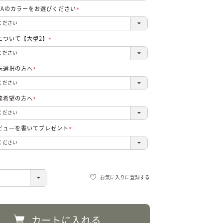
TAのカラーをお選びください
(必
須)
について【大型2】
(必
須)
未選択の方へ
(必
須)
達希望の方へ
(必
須)
ビューを書いてプレゼント
(必
須)
お気に入りに登録する
カートに入れる