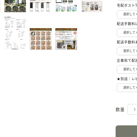
宅配ポスト
配送手数料
配送手数料
企業宛て配
★別送：レ