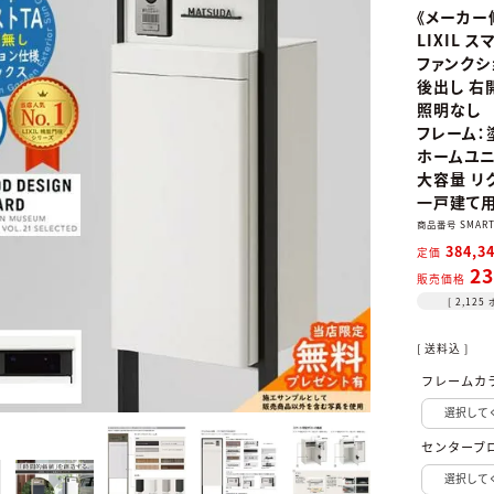
《メーカー
LIXIL 
ファンクシ
後出し 右
照明なし
フレーム：
ホームユ
大容量 リ
一戸建て用
商品番号
SMART
384,3
定価
23
販売価格
[
2,125
送料込
フレームカ
センターブ