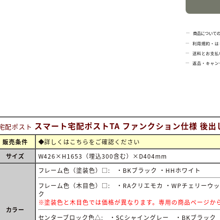
商品について
利用規約・は
送料とお支払
返品・キャン
スマート宅配ポストTA ファンクション仕様 後出
宅配ポスト
販売条件
◆詳しくは
こちらをご確認ください
サイズ
W426×H1653（埋込300含む）×D404mm
フレーム色（塗装色）□: ・BKブラック ・HHホワイト
フレーム色（木目色）□: ・RAクリエモカ ・WPチェリーウッ
ク
※塗装色と木目色では価格が異なります。専用の商品ページか
カラー
センターブロック色△: ・SCシャイングレー ・BKブラック