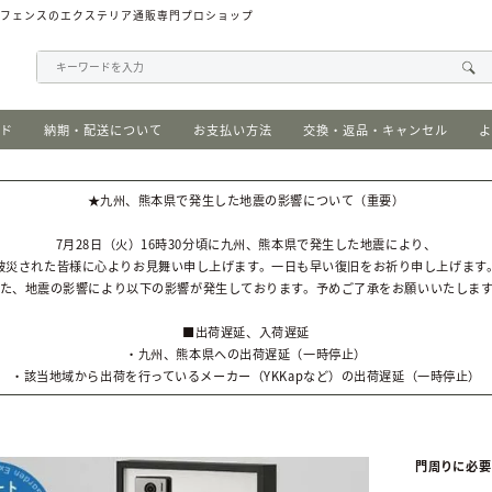
、フェンスのエクステリア通販専門プロショップ
イド
納期・配送について
お支払い方法
交換・返品・キャンセル
よ
★九州、熊本県で発生した地震の影響について（重要）
7月28日（火）16時30分頃に九州、熊本県で発生した地震により、
被災された皆様に心よりお見舞い申し上げます。一日も早い復旧をお祈り申し上げます
た、地震の影響により以下の影響が発生しております。予めご了承をお願いいたしま
■出荷遅延、入荷遅延
・九州、熊本県への出荷遅延（一時停止）
・該当地域から出荷を行っているメーカー（YKKapなど）の出荷遅延（一時停止）
門周りに必要