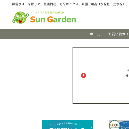
郵便ポストをはじめ、機能門柱、宅配ボックス、水回り用品（水栓柱・立水栓）
ホーム
お買い物ガ
ま