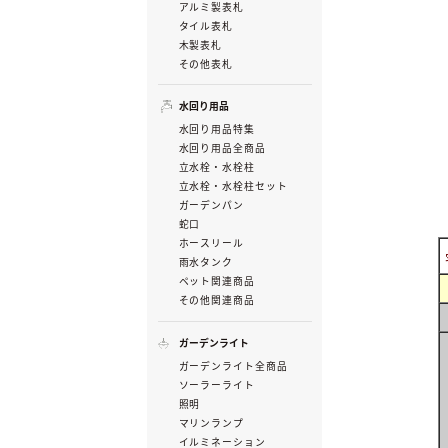
アルミ製表札
タイル表札
木製表札
その他表札
水回り用品
水回り用品特集
水回り用品全商品
立水栓・水栓柱
立水栓・水栓柱セット
ガーデンパン
蛇口
ホースリール
雨水タンク
ペット関連商品
その他関連商品
ガーデンライト
ガーデンライト全商品
ソーラーライト
照明
マリンランプ
イルミネーション