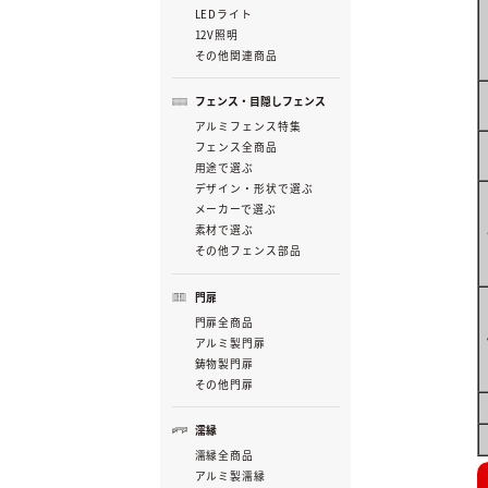
LEDライト
12V照明
その他関連商品
フェンス・目隠しフェンス
アルミフェンス特集
フェンス全商品
用途で選ぶ
デザイン・形状で選ぶ
メーカーで選ぶ
素材で選ぶ
その他フェンス部品
門扉
門扉全商品
アルミ製門扉
鋳物製門扉
その他門扉
濡縁
濡縁全商品
アルミ製濡縁