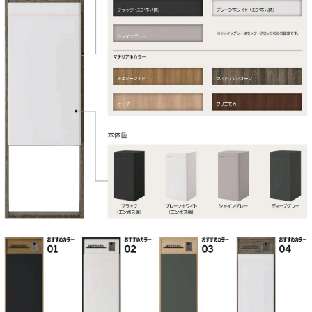
フレムス Light S型・フレムス
【オンリーワン クラブ】
デポ・コロン・ヴェリータエボルタ ネロ・ガ
レット・マカロン・フォルン・エンティガ・キ
ャス・ヴェリータ NX・ポスト＆宅配ボックス
カレ・カーメル ブロス・ラウム・コール・ス
タッフ・スタッフ
【セキスイ エクステリア】
bobi Cargo(ボビカーゴ)・ドゥオモ・ed-
CUBE・ノボックス・S.P.B
【パナソニック Panasonic】
エントランスポール アーキフレーム・コン
ボ・コンボライト・コンボイント・コンボエ
フ・コンボメゾン・イーコンボライト・コンボ
フラット
【Brizebox ブライズボックス】
スタンダード・ラージ・EXラージ
【ナスタ Nasta】
プチ宅・プチ宅・REGULAR・KS-TLT450・
KS-TLT240・KS-ATSB002・KS-TLU160・
KS-TLT340-FN415・KS-TL01R・KS-
TL01RC・KS-TLP28・KS-TLP36・KS-
TLT340-F
【KGY工業】
KGY・リシムワイド・THB-276・THB-