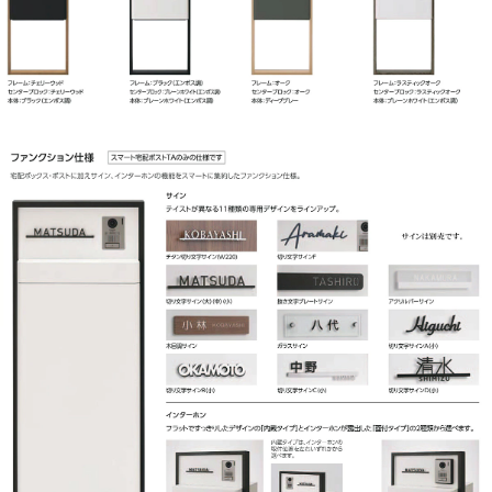
276DW・THB-3115・THB-382・THB-
3DanE・リシムユニットE・One・THB-
181・リシム コトン・THB-258N
【ダイケン】
TBX-F1・TBX-F2・TBX-F・TBX-G・TBX-
G1・TBX-G2・TBX-D・TBX-BDシリーズ
【神栄ホームクリエイト】
CBX-401・CBX-701・CBX-301・CBX-
601・CBX-102・CBX-202・CBX-103