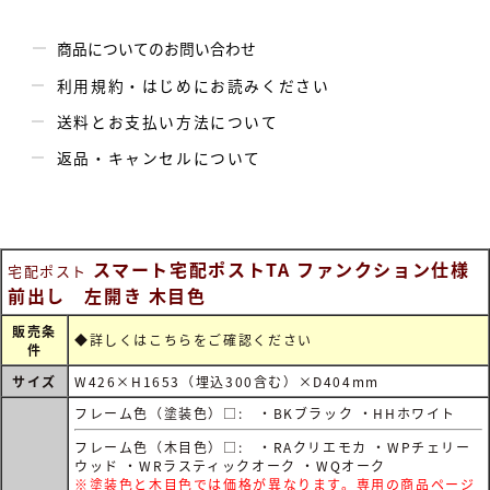
商品についてのお問い合わせ
利用規約・はじめにお読みください
送料とお支払い方法について
返品・キャンセルについて
スマート宅配ポストTA ファンクション仕様
宅配ポスト
前出し 左開き 木目色
販売条
◆詳しくは
こちらをご確認ください
件
サイズ
W426×H1653（埋込300含む）×D404mm
フレーム色（塗装色）□: ・BKブラック ・HHホワイト
フレーム色（木目色）□: ・RAクリエモカ ・WPチェリー
ウッド ・WRラスティックオーク ・WQオーク
※塗装色と木目色では価格が異なります。専用の商品ページ