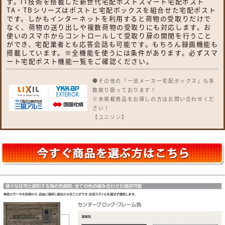
す。IT技術を搭載した新世代宅配ポストスマート宅配ポスト
TA・TBシリーズはポストと宅配ボックスを組合せた宅配ポスト
です。しかもインターネットを利用すると荷物の受取りだけで
なく、荷物の送り出しや複数荷物の受取りにも対応します。お
使いのスマホからコントロールして受取り扉の開閉を行うこと
ができ、宅配業者とも応答会話も可能です。もちろん録画機能も
搭載しています。※全機能を使うには条件があります。必ずスマ
ート宅配ポスト機能一覧をご確認ください。
●その他の「一流メーカー宅配ボックス」も多
数取り扱っております！
※未掲載商品をお探しの方はお問い合わせくだ
さい！
【ユニソン】
ヴィコDB・ケイト・コルディア・コルディア
ラック・フロリア・リピットDB
【LIXIL リクシル】
宅配ボックスKT・宅配ボックスKL・スマート
宅配ポストTA型・スマート宅配ポストTB型
【YKKap】
ピタットkeyシステムルシアス 宅配ボックス1
型・ルシアス 宅配ポスト1型・ルシアス 宅配
ポスト2型・シンプレオシリーズ ポスティモ 宅
配ボックス1型
【三協アルミ】