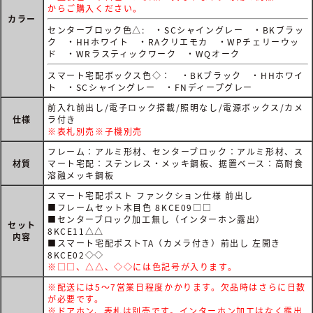
からご購入ください。
カラー
センターブロック色△: ・SCシャイングレー ・BKブラッ
ク ・HHホワイト ・RAクリエモカ ・WPチェリーウッ
ド ・WRラスティックワーク ・WQオーク
スマート宅配ボックス色◇： ・BKブラック ・HHホワイ
ト ・SCシャイングレー ・FNディープグレー
前入れ前出し/電子ロック搭載/照明なし/電源ボックス/カメ
仕様
ラ付き
※表札別売※子機別売
フレーム：アルミ形材、センターブロック：アルミ形材、ス
材質
マート宅配：ステンレス・メッキ鋼板、据置ベース：高耐食
溶融メッキ鋼板
スマート宅配ポスト ファンクション仕様 前出し
■フレームセット木目色 8KCE09□□
■センターブロック加工無し（インターホン露出）
セット
8KCE11△△
内容
■スマート宅配ポストTA（カメラ付き）前出し 左開き
8KCE02◇◇
※□□、△△、◇◇には色記号が入ります。
※配送には5～7営業日程度かかります。欠品時はさらに日数
が必要です。
※ドアホン、表札は別売です。インターホン加工はなく露出