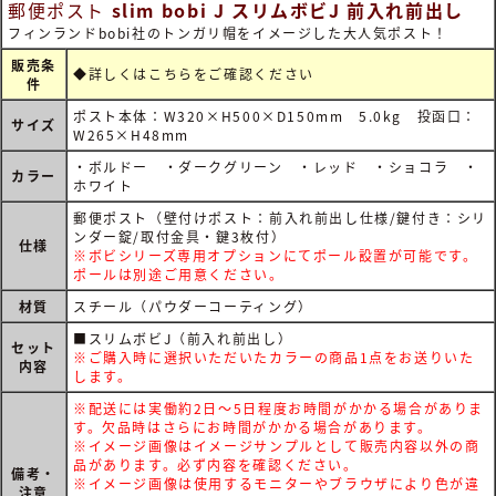
郵便ポスト
slim bobi J スリムボビJ 前入れ前出し
フィンランドbobi社のトンガリ帽をイメージした大人気ポスト！
販売条
◆詳しくは
こちらをご確認ください
件
ポスト本体：W320×H500×D150mm 5.0kg 投函口：
サイズ
W265×H48mm
・ボルドー ・ダークグリーン ・レッド ・ショコラ ・
カラー
ホワイト
郵便ポスト（壁付けポスト：前入れ前出し仕様/鍵付き：シリ
ンダー錠/取付金具・鍵3枚付）
仕様
※ボビシリーズ専用オプションにてポール設置が可能です。
ポールは別途ご用意ください。
材質
スチール（パウダーコーティング）
■スリムボビJ（前入れ前出し）
セット
※ご購入時に選択いただいたカラーの商品1点をお送りいた
内容
します。
※配送には実働約2日～5日程度お時間がかかる場合がありま
す。欠品時はさらにお時間がかかる場合があります。
※イメージ画像はイメージサンプルとして販売内容以外の商
品があります。必ず内容を確認ください。
備考・
※イメージ画像は使用するモニターやブラウザにより色が違
注意