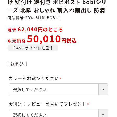
け 壁付け 鍵付き ボビポスト bobiシリ
ーズ 北欧 おしゃれ 前入れ前出し 防滴
商品番号
SDW-SLIM-BOBI-J
62,040
のところ
定価
50,010
税込
販売価格
[
455
ポイント進呈 ]
送料込
カラーをお選びください
(必
須)
★別送：レビューを書いてプレゼント
(必