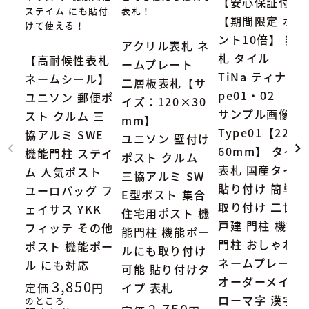
【安心保証付】
ステイム にも貼付
表札！
【期間限定 ポイ
けて使える！
ント10倍】 表
アクリル表札 ネ
札 タイル
【高耐候性表札
ームプレート
TiNa ティナ Ty
ネームシール】
二層板表札【サ
pe01・02
ユニソン 郵便ポ
イズ：120×30
サンプル画像：
スト クルム 三
mm】
Type01【227×
協アルミ SWE
ユニソン 壁付け
60mm】 タイル
機能門柱 ステイ
ポスト クルム
表札 国産タイル
ム 人気ポスト
三協アルミ SW
貼り付け 簡単
ユーロバッグ フ
E型ポスト 集合
取り付け 二世帯
ェイサス YKK
住宅用ポスト 機
戸建 門柱 機能
フィッテ その他
能門柱 機能ポー
門柱 おしゃれ
ポスト 機能ポー
ルにも取り付け
ネームプレート
ル にも対応
可能 貼り付けタ
オーダーメイド
3,850
定価
イプ 表札
ローマ字 漢字
のところ