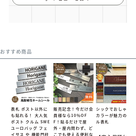
おすすめ商品
表札 ポスト以外に
販売記念！今だけ会
シックでおしゃれな
も貼れる！ 大人気
員様なら10％OF
カラーが魅力のタイ
ポスト クルム SWE
F！貼るだけで屋
ル表札
ユーロバッグ フェ
外・屋内問わず、ど
イサス や 機能門柱
こでも使える便利な