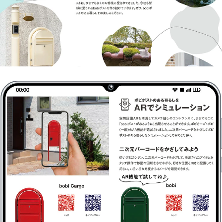
ト・セキュリティ縦型ポスト・フラット縦型ポ
スト・スリム縦型ポスト・縦型ポスト・箱型タ
イプ・口金タイプ・アメリカンポスト・アメリ
カンタイプ・TOEXポスト
【オンリーワン クラブ エクステリア】
ハイビポスト・グランスタンド・オーパス クー
ル・パーサス ネオ・ジョイ・クラッシー スクエ
ア・クーリエ・和の文・ナミプラス アール・ソ
ルベ・ブランシェット プラス・アイル・ノイエ
ファイン ウッド・ノイエキューブ・ライク・テ
ィンバー・モリビア・カーブス・ソニック・ゼ
ラフィーニ・イルヴァリオ グレイン・クレール
ヌーヴォ・ボーノ レボ・トーン・ティーポ グレ
イン・ファン セイル・ディーポスト・フィール
II・ノーラン・マカロン・ミルク・カヌレ・テ
ディ・メリィ・アルコ・ポスタ プラスII
【セキスイデザインワークス】
Bobi（ボビ）・BonBobi（ボンボビ）・
BobiCargo（ボビカーゴ）・bobiround（ボ
ビラウンド）・メリピラリ・Moominbobi（ム
ーミンボビ）・オスロ・ノボックス・ティンブ
ク・ボン・キョウト・シェルプール・トウキョ
ウ・ベガス・ディープノブロック・マックスノ
ブロック・メンフィス・ビバリー・ダニング・
エリカデザインライン・フラボックス・レター