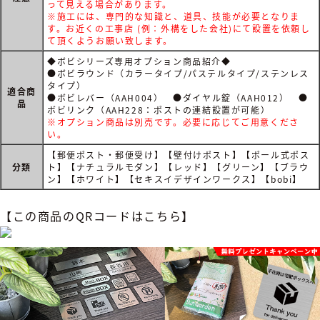
って見える場合があります。
※施工には、専門的な知識と、道具、技能が必要となりま
す。お近くの工事店 (例：外構をした会社)にて設置を依頼し
て頂くようお願い致します。
◆ボビシリーズ専用オプション商品紹介◆
●ボビラウンド（カラータイプ/パステルタイプ/ステンレス
タイプ）
適合商
●ボビレバー（AAH004） ●ダイヤル錠（AAH012） ●
品
ボビリンク（AAH228：ポストの連結設置が可能）
※オプション商品は別売です。必要に応じてご用意くださ
い。
【郵便ポスト・郵便受け】【壁付けポスト】【ポール式ポス
分類
ト】【ナチュラルモダン】【レッド】【グリーン】【ブラウ
ン】【ホワイト】【セキスイデザインワークス】【bobi】
【この商品のQRコードはこちら】