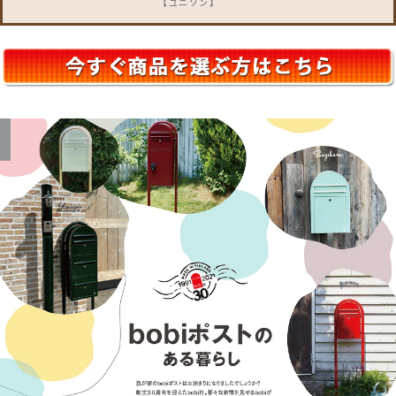
【ユニソン】
クルムII・コルディア・ケイト・リピットDB・
フロリア・バロ・グリートII・ピアット・ボル
サ・テラII・プラスト・ヴィコDB・ヴィコ
WH・ヴィコBI・アンテ・ラディ・ヴィルク・
イオス・ルージュ・コラーナ・オスト・リー
ダ・ベリエ・ロワール・クティ
【YKKap】
ルシアス 宅配ボックス・ポスティモ 宅配ボック
ス・独立型ポスト フィッテ・ポスティモ・G3
型・G4型・エクステリアポスト T4型・T5型・
T6B型・T9型・T9R型・T9L型・T10型・T11
型・T12型・T13型・T14型・プリュード ポス
ト・FX01型・FX02型・FX03型・Jポスト・
HS1型・BA14型・
【三協アルミ】
SWE型・SWC型・JWHP型・SMA型・SWM-S
型・SWD型・STS-1N型・STS-2N型・KA型・
BA型・HA型・HS型・OS型・SON型・SOV
型・SOR型・SKU型
【LIXIL / リクシル】
宅配ボックスKT・宅配ボックスKL・スマート宅
配ポスト・ネクストポスト L-1型・エクスポス
ト グレイス・FS・ヴェール・ハングス・プレイ
ン・フラット横型ポスト・アクシィ横型ポス