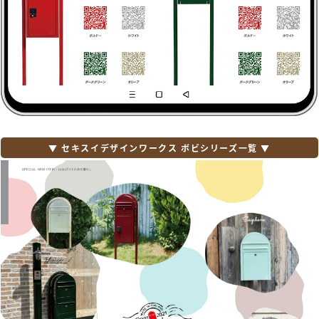
ボックスマン
【パナソニック エクステリア】
サインポスト・小包ポスト パケモ-UF・フェイ
サス-NFR・フェイサス-FF・フェイサス-VL・
フェイサス-int・ユニサス・ユーロバッグ・BM
型・EM型・KC型・BS型・クリアス-FF・テセ
ラフレーム・アーキフレーム・コンボ・コンボ
ライト
【四国化成】
アルメール WF型・DA型・DF型・DUAL型・
UT型・UH型・HA型・HS型・UC型・KC型・
KH型・KF型
▼ セキスイデザインワークス ボビシリーズ一覧 ▼