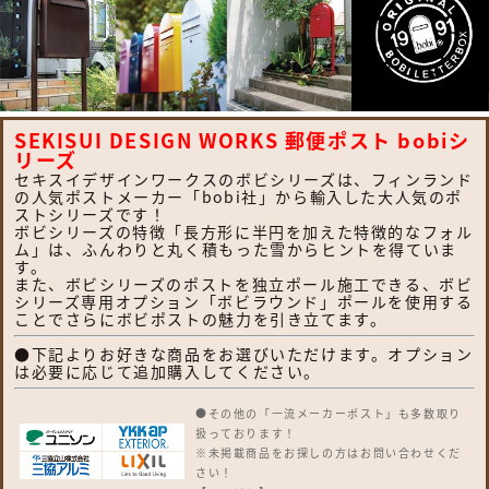
SEKISUI DESIGN WORKS 郵便ポスト bobiシ
リーズ
セキスイデザインワークスのボビシリーズは、フィンランド
の人気ポストメーカー「bobi社」から輸入した大人気のポ
ストシリーズです！
ボビシリーズの特徴「長方形に半円を加えた特徴的なフォル
ム」は、ふんわりと丸く積もった雪からヒントを得ていま
す。
また、ボビシリーズのポストを独立ポール施工できる、ボビ
シリーズ専用オプション「ボビラウンド」ポールを使用する
ことでさらにボビポストの魅力を引き立てます。
●下記よりお好きな商品をお選びいただけます。オプション
は必要に応じて追加購入してください。
●その他の「一流メーカーポスト」も多数取り
扱っております！
※未掲載商品をお探しの方はお問い合わせくだ
さい！