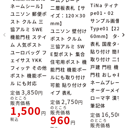
TiNa ティナ Ty
ネームシール】
二層板表札【サ
pe01・02
ユニソン 郵便ポ
イズ：120×30
サンプル画像：
スト クルム 三
mm】
Type01【227×
協アルミ SWE
ユニソン 壁付け
60mm】 タイル
機能門柱 ステイ
ポスト クルム
表札 国産タイル
ム 人気ポスト
三協アルミ SW
貼り付け 簡単
ユーロバッグ フ
E型ポスト 集合
取り付け 二世帯
ェイサス YKK
住宅用ポスト 機
戸建 門柱 機能
フィッテ その他
能門柱 機能ポー
門柱 おしゃれ
ポスト 機能ポー
ルにも取り付け
ネームプレート
ル にも対応
可能 貼り付けタ
オーダーメイド
3,850
定価
イプ 表札
ローマ字 漢字
のところ
2,750
定価
販売価格
筆記体
1,500
のところ
販売価格
16,500
定価
960
税込
のところ
販売価格