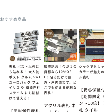
おすすめ商品
表札 ポスト以外に
販売記念！今だけ会
シックでおしゃれな
も貼れる！ 大人気
員様なら10％OF
カラーが魅力のタイ
ポスト クルム SWE
F！貼るだけで屋
ル表札
ユーロバッグ フェ
外・屋内問わず、ど
イサス や 機能門柱
こでも使える便利な
【安心保証付】
ステイム にも貼付
表札！
【期間限定 ポイ
けて使える！
ント10倍】 表
アクリル表札 ネ
札 タイル
【高耐候性表札
ームプレート