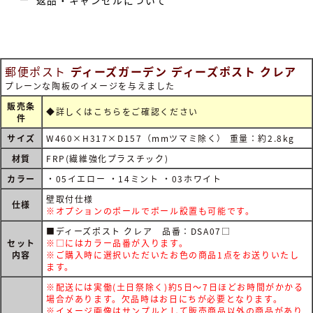
返品・キャンセルについて
郵便ポスト
ディーズガーデン ディーズポスト クレア
プレーンな陶板のイメージを与えました
販売条
◆詳しくは
こちらをご確認ください
件
サイズ
W460×H317×D157（mmツマミ除く） 重量：約2.8kg
材質
FRP(繊維強化プラスチック)
カラー
・05イエロー ・14ミント ・03ホワイト
壁取付仕様
仕様
※オプションのポールでポール設置も可能です。
■ディーズポスト クレア 品番：DSA07□
セット
※□にはカラー品番が入ります。
内容
※ご購入時に選択いただいたお色の商品1点をお送りいたし
ます。
※配送には実働(土日祭除く)約5日～7日ほどお時間がかかる
場合があります。欠品時はお日にちが必要となります。
※イメージ画像はサンプルとして販売商品以外の商品があり