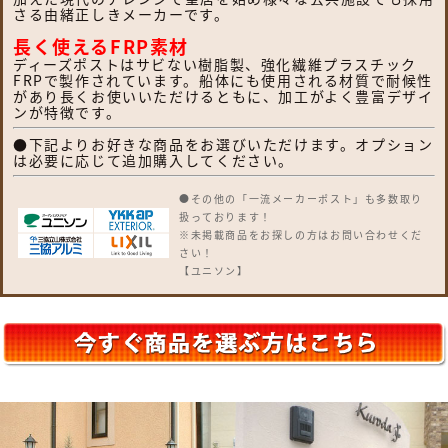
さる由緒正しきメーカーです。
長く使えるFRP素材
ディーズポストはサビない樹脂製、強化繊維プラスチック
FRPで製作されています。船体にも使用される材質で耐候性
があり長くお使いいただけるともに、加工がよく豊富デザイ
ンが特徴です。
●下記よりお好きな商品をお選びいただけます。オプション
は必要に応じて追加購入してください。
●その他の「一流メーカーポスト」も多数取り
扱っております！
※未掲載商品をお探しの方はお問い合わせくだ
さい！
【ユニソン】
クルムII・コルディア・ケイト・リピットDB・
フロリア・バロ・グリートII・ピアット・ボル
サ・テラII・プラスト・ヴィコDB・ヴィコ
WH・ヴィコBI・アンテ・ラディ・ヴィルク・
イオス・ルージュ・コラーナ・オスト・リー
ダ・ベリエ・ロワール・クティ
【YKKap】
ルシアス 宅配ボックス・ポスティモ 宅配ボック
ス・独立型ポスト フィッテ・ポスティモ・G3