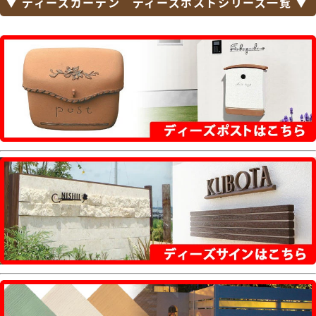
▼ ディーズガーデン ディーズポストシリーズ一覧 ▼
ィンバー・モリビア・カーブス・ソニック・ゼ
ラフィーニ・イルヴァリオ グレイン・クレール
ヌーヴォ・ボーノ レボ・トーン・ティーポ グレ
イン・ファン セイル・ディーポスト・フィール
II・ノーラン・マカロン・ミルク・カヌレ・テ
ディ・メリィ・アルコ・ポスタ プラスII
【セキスイデザインワークス】
Bobi（ボビ）・BonBobi（ボンボビ）・
BobiCargo（ボビカーゴ）・bobiround（ボ
ビラウンド）・メリピラリ・Moominbobi（ム
ーミンボビ）・オスロ・ノボックス・ティンブ
ク・ボン・キョウト・シェルプール・トウキョ
ウ・ベガス・ディープノブロック・マックスノ
ブロック・メンフィス・ビバリー・ダニング・
エリカデザインライン・フラボックス・レター
ボックスマン
【パナソニック エクステリア】
サインポスト・小包ポスト パケモ-UF・フェイ
サス-NFR・フェイサス-FF・フェイサス-VL・
フェイサス-int・ユニサス・ユーロバッグ・BM
型・EM型・KC型・BS型・クリアス-FF・テセ
ラフレーム・アーキフレーム・コンボ・コンボ
ライト
【四国化成】
アルメール WF型・DA型・DF型・DUAL型・