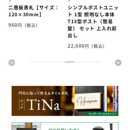
：
シンプルポストユニッ
タイル表札 TiNa ティ
ト 1型 照明なし本体
ナ
T13型ポスト（簡易
7,500
円（税込）
5
錠） セット 上入れ前
出し
22,600
円（税込）