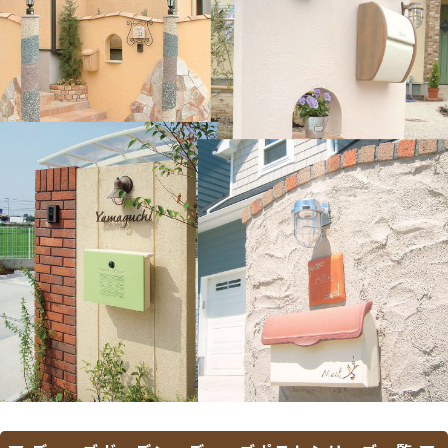
型・G4型・エクステリアポスト T4型・T5型・
T6B型・T9型・T9R型・T9L型・T10型・T11
型・T12型・T13型・T14型・プリュード ポス
ト・FX01型・FX02型・FX03型・Jポスト・
HS1型・BA14型・
【三協アルミ】
SWE型・SWC型・JWHP型・SMA型・SWM-S
型・SWD型・STS-1N型・STS-2N型・KA型・
BA型・HA型・HS型・OS型・SON型・SOV
型・SOR型・SKU型
【LIXIL / リクシル】
宅配ボックスKT・宅配ボックスKL・スマート宅
配ポスト・ネクストポスト L-1型・エクスポス
ト グレイス・FS・ヴェール・ハングス・プレイ
ン・フラット横型ポスト・アクシィ横型ポス
ト・セキュリティ縦型ポスト・フラット縦型ポ
スト・スリム縦型ポスト・縦型ポスト・箱型タ
イプ・口金タイプ・アメリカンポスト・アメリ
カンタイプ・TOEXポスト
【オンリーワン クラブ エクステリア】
ハイビポスト・グランスタンド・オーパス クー
ル・パーサス ネオ・ジョイ・クラッシー スクエ
ア・クーリエ・和の文・ナミプラス アール・ソ
ルベ・ブランシェット プラス・アイル・ノイエ
ファイン ウッド・ノイエキューブ・ライク・テ