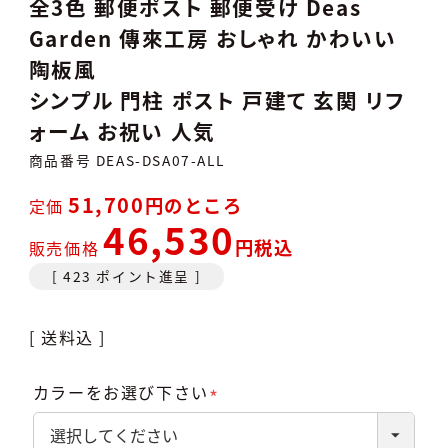
全3色 郵便ポスト 郵便受け Deas
Garden 傳來工房 おしゃれ かわいい
陶板風
シンプル 門柱 ポスト 戸建て 玄関 リフ
ォーム お祝い 人気
商品番号
DEAS-DSA07-ALL
51,700
のところ
定価
46,530
税込
販売価格
[
423
ポイント進呈 ]
送料込
カラーをお選び下さい
(必
須)