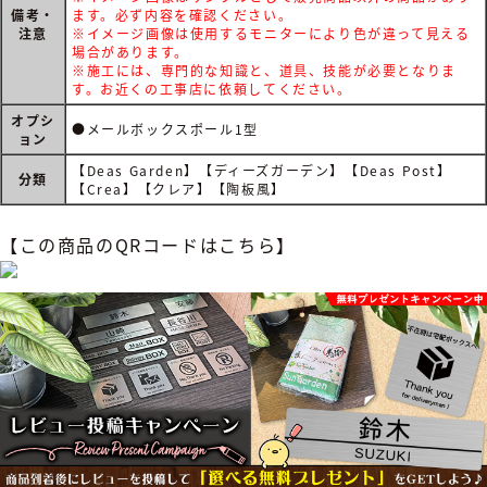
備考・
ます。必ず内容を確認ください。
注意
※イメージ画像は使用するモニターにより色が違って見える
場合があります。
※施工には、専門的な知識と、道具、技能が必要となりま
す。お近くの工事店に依頼してください。
オプシ
●メールボックスポール1型
ョン
【Deas Garden】【ディーズガーデン】【Deas Post】
分類
【Crea】【クレア】【陶板風】
【この商品のQRコードはこちら】