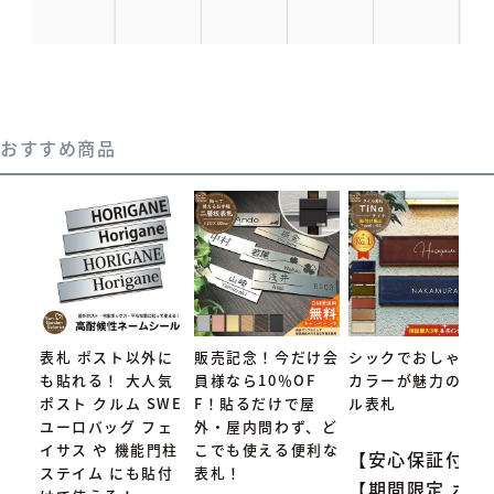
おすすめ商品
表札 ポスト以外に
販売記念！今だけ会
シックでおしゃれな
も貼れる！ 大人気
員様なら10％OF
カラーが魅力のタイ
ポスト クルム SWE
F！貼るだけで屋
ル表札
ユーロバッグ フェ
外・屋内問わず、ど
イサス や 機能門柱
こでも使える便利な
【安心保証付】
ステイム にも貼付
表札！
【期間限定 ポイ