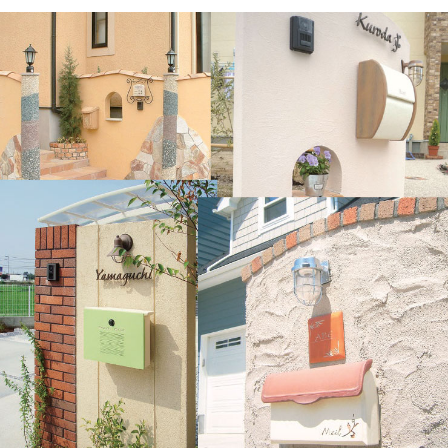
【YKKap】
ルシアス 宅配ボックス・ポスティモ 宅配ボック
ス・独立型ポスト フィッテ・ポスティモ・G3
型・G4型・エクステリアポスト T4型・T5型・
T6B型・T9型・T9R型・T9L型・T10型・T11
型・T12型・T13型・T14型・プリュード ポス
ト・FX01型・FX02型・FX03型・Jポスト・
HS1型・BA14型・
【三協アルミ】
SWE型・SWC型・JWHP型・SMA型・SWM-S
型・SWD型・STS-1N型・STS-2N型・KA型・
BA型・HA型・HS型・OS型・SON型・SOV
型・SOR型・SKU型
【LIXIL / リクシル】
宅配ボックスKT・宅配ボックスKL・スマート宅
配ポスト・ネクストポスト L-1型・エクスポス
ト グレイス・FS・ヴェール・ハングス・プレイ
ン・フラット横型ポスト・アクシィ横型ポス
ト・セキュリティ縦型ポスト・フラット縦型ポ
スト・スリム縦型ポスト・縦型ポスト・箱型タ
イプ・口金タイプ・アメリカンポスト・アメリ
カンタイプ・TOEXポスト
【オンリーワン クラブ エクステリア】
ハイビポスト・グランスタンド・オーパス クー
ル・パーサス ネオ・ジョイ・クラッシー スクエ