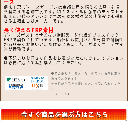
ーズ
傳來工房 ディーズガーデンは京都に居を構える仏具・神具
を製造する老舗工房です。和のスタイルに舶来のテイストを
加えた現代のアレンジで皇居を始め様々な公共施設でも採用
さる由緒正しきメーカーです。
長く使えるFRP素材
ディーズポストはサビない樹脂製、強化繊維プラスチック
FRPで製作されています。船体にも使用される材質で耐候性
があり長くお使いいただけるともに、加工がよく豊富デザイ
ンが特徴です。
●下記よりお好きな商品をお選びいただけます。オプション
は必要に応じて追加購入してください。
●その他の「一流メーカーポスト」も多数取り
扱っております！
※未掲載商品をお探しの方はお問い合わせくだ
さい！
【ユニソン】
クルムII・コルディア・ケイト・リピットDB・
フロリア・バロ・グリートII・ピアット・ボル
サ・テラII・プラスト・ヴィコDB・ヴィコ
WH・ヴィコBI・アンテ・ラディ・ヴィルク・
イオス・ルージュ・コラーナ・オスト・リー
ダ・ベリエ・ロワール・クティ