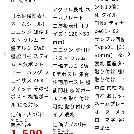
けて使える！
ント10倍】 表
アクリル表札 ネ
札 タイル
【高耐候性表札
ームプレート
TiNa ティナ Ty
ネームシール】
二層板表札【サ
pe01・02
ユニソン 郵便ポ
イズ：120×30
サンプル画像：
スト クルム 三
mm】
Type01【227×
協アルミ SWE
ユニソン 壁付け
60mm】 タイル
機能門柱 ステイ
ポスト クルム
表札 国産タイル
ム 人気ポスト
三協アルミ SW
貼り付け 簡単
ユーロバッグ フ
E型ポスト 集合
取り付け 二世帯
ェイサス YKK
住宅用ポスト 機
戸建 門柱 機能
フィッテ その他
能門柱 機能ポー
門柱 おしゃれ
ポスト 機能ポー
ルにも取り付け
ネームプレート
ル にも対応
可能 貼り付けタ
オーダーメイド
3,850
定価
イプ 表札
ローマ字 漢字
のところ
2,750
定価
販売価格
筆記体
1,500
のところ