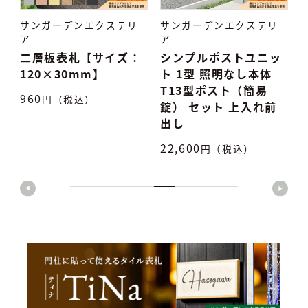
サンガーデンエクステリ
サンガーデンエクステリ
ア
ア
：
シンプルポストユニッ
タイル表札 TiNa ティ
ト 1型 照明なし本体
ナ
T13型ポスト（簡易
7,500
円（税込）
5
錠） セット 上入れ前
出し
22,600
円（税込）