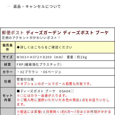
返品・キャンセルについて
郵便ポスト
ディーズガーデン ディーズポスト ブーケ
花柄のアクセントがかわいいポスト！
販売条
◆詳しくは
こちらをご確認ください
件
サイズ
W303×H372×D200（mm） 重量：約2kg
材質
FRP(繊維強化プラスチック)
カラー
・02ブラウン ・06ベージュ
壁取付仕様
仕様
※オプションのポールでポール設置も可能です。
■ディーズポスト ブーケ DSA04□
セット
※□にはカラー品番が入ります。
内容
※ご購入時に選択いただいたお色の商品1点をお送りいたし
ます。
※配送には実働(土日祭除く)約5日～7日ほどお時間がかかる