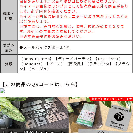
場合があります。欠品時はお日にちが必要となります。
※イメージ画像はサンプルとして販売商品以外の商品があり
ます。必ず内容を確認ください。
備考・
※イメージ画像は使用するモニターにより色が違って見える
注意
場合があります。
※施工には、専門的な知識と、道具、技能が必要となりま
す。お近くの工事店に依頼してください。
※必ず
販売規約
をお読みください。
オプシ
●メールボックスポール1型
ョン
【Deas Garden】【ディーズガーデン】【Deas Post】
分類
【Bouquet】【ブーケ】【南欧風】【テラコッタ】【ブラウ
ン】【ベージュ】
【この商品のQRコードはこちら】