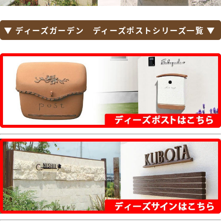
ア・クーリエ・和の文・ナミプラス アール・ソ
ルベ・ブランシェット プラス・アイル・ノイエ
ファイン ウッド・ノイエキューブ・ライク・テ
▼ ディーズガーデン ディーズポストシリーズ一覧 ▼
ィンバー・モリビア・カーブス・ソニック・ゼ
ラフィーニ・イルヴァリオ グレイン・クレール
ヌーヴォ・ボーノ レボ・トーン・ティーポ グレ
イン・ファン セイル・ディーポスト・フィール
II・ノーラン・マカロン・ミルク・カヌレ・テ
ディ・メリィ・アルコ・ポスタ プラスII
【セキスイデザインワークス】
Bobi（ボビ）・BonBobi（ボンボビ）・
BobiCargo（ボビカーゴ）・bobiround（ボ
ビラウンド）・メリピラリ・Moominbobi（ム
ーミンボビ）・オスロ・ノボックス・ティンブ
ク・ボン・キョウト・シェルプール・トウキョ
ウ・ベガス・ディープノブロック・マックスノ
ブロック・メンフィス・ビバリー・ダニング・
エリカデザインライン・フラボックス・レター
ボックスマン
【パナソニック エクステリア】
サインポスト・小包ポスト パケモ-UF・フェイ
サス-NFR・フェイサス-FF・フェイサス-VL・
フェイサス-int・ユニサス・ユーロバッグ・BM
型・EM型・KC型・BS型・クリアス-FF・テセ
ラフレーム・アーキフレーム・コンボ・コンボ