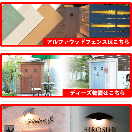
ライト
【四国化成】
アルメール WF型・DA型・DF型・DUAL型・
UT型・UH型・HA型・HS型・UC型・KC型・
KH型・KF型