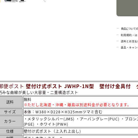
商品について
利用規約・は
送料とお支払
返品・キャン
郵便ポスト
壁付け式ポスト JWHP-1N型 壁付け金具付
巧みな曲線が美しい大容量・二重構造ポスト
無料
送料
※ただし北海道・沖縄・離島は別途料金が必要となります。
サイズ
本体：W380×D228×H325mmツマミ含む
・メタリックシルバー(JMS) ・アーバングレー(PUC) ・ブロンズ
カラー
(PGE) ・ホワイト(PWH)
仕様
壁付け式ポスト（上入れ上出し)