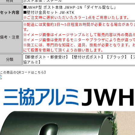
材質
ポスト本体：スチール
■JWHP型 ポスト本体 JWHP-1N「ダイヤル錠なし」
セット内容
■壁付け金具セット JW-KTK
※ご注文時に選択いただいたカラー1点をご用意いたします。
※配送には実働約3日～5日程度お時間が必要となる場合があり
す。
※イメージ画像はイメージサンプルとして販売内容以外の商品
備考・注意
※イメージ画像は使用するモニターやブラウザにより色が違っ
※施工には、専門的な知識と、道具、技能が必要となります。お
にて設置を依頼して頂くようお願い致します。
【郵便ポスト・郵便受け】【壁付け式ポスト】【ブラック】【
分類
協アルミ】
【この商品のQRコードはこちら】