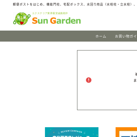
郵便ポストをはじめ、機能門柱、宅配ボックス、水回り用品（水栓柱・立水栓）
ホーム
お買い物ガ
ま