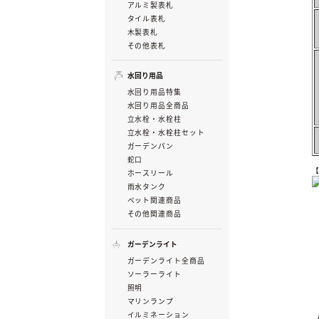
アルミ製表札
タイル表札
木製表札
その他表札
水回り用品
水回り用品特集
水回り用品全商品
立水栓・水栓柱
立水栓・水栓柱セット
ガーデンパン
蛇口
ホースリール
雨水タンク
ペット関連商品
その他関連商品
ガーデンライト
ガーデンライト全商品
ソーラーライト
照明
マリンランプ
イルミネーション