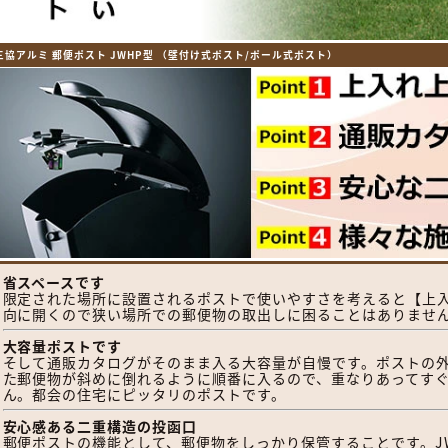
三協アルミ 郵便ポスト JWHP型 （壁付け式ポスト/ポール式ポスト）
省スペースです
限定された場所に設置されるポストで使いやすさを考えると【上
向に開くので狭い場所での郵便物の取出しに困ることはありませ
大容量ポストです
そして通販カタログがそのまま入る大容量が自慢です。ポストの
た郵便物が斜めに倒れるように順番に入るので、重なりあってす
ん。都会の住宅にピッタリのポストです。
安心感ある二重構造の投函口
郵便ポストの機能として、郵便物をしっかり保管することです。J