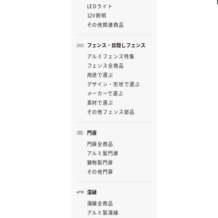
LEDライト
12V照明
その他関連商品
フェンス・目隠しフェンス
アルミフェンス特集
フェンス全商品
用途で選ぶ
デザイン・形状で選ぶ
メーカーで選ぶ
素材で選ぶ
その他フェンス部品
門扉
門扉全商品
アルミ製門扉
鋳物製門扉
その他門扉
濡縁
濡縁全商品
アルミ製濡縁