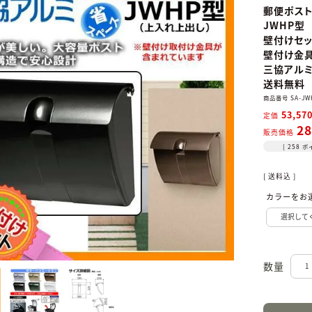
郵便ポス
JWHP型
壁付けセッ
壁付け金具
三協アル
送料無料
商品番号
SA-JW
53,57
定価
28
販売価格
[
258
ポ
送料込
カラーをお