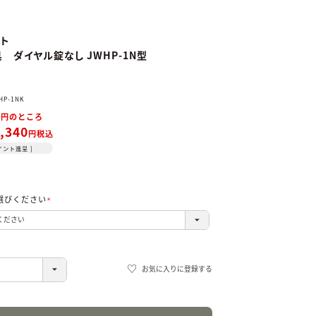
ト
ト
 ダイヤル錠なし JWHP-1N型
ミ
HP-1NK
0
のところ
,340
税込
イント進呈 ]
選びください
(必
須)
お気に入りに登録する