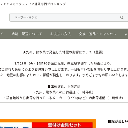
、フェンスのエクステリア通販専門プロショップ
イド
納期・配送について
お支払い方法
交換・返品・キャンセル
よ
★九州、熊本県で発生した地震の影響について（重要）
7月28日（火）16時30分頃に九州、熊本県で発生した地震により、
被災された皆様に心よりお見舞い申し上げます。一日も早い復旧をお祈り申し上げます
た、地震の影響により以下の影響が発生しております。予めご了承をお願いいたしま
■出荷遅延、入荷遅延
・九州、熊本県への出荷遅延（一時停止）
・該当地域から出荷を行っているメーカー（YKKapなど）の出荷遅延（一時停止）
曲線が美しい