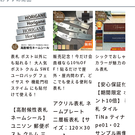
表札 ポスト以外に
販売記念！今だけ会
シックでおしゃれな
も貼れる！ 大人気
員様なら10％OF
カラーが魅力のタイ
ポスト クルム SWE
F！貼るだけで屋
ル表札
ユーロバッグ フェ
外・屋内問わず、ど
イサス や 機能門柱
こでも使える便利な
【安心保証付】
ステイム にも貼付
表札！
【期間限定 ポイ
けて使える！
ント10倍】 表
アクリル表札 ネ
札 タイル
【高耐候性表札
ームプレート
TiNa ティナ Ty
ネームシール】
二層板表札【サ
pe01・02
ユニソン 郵便ポ
イズ：120×30
サンプル画像：
スト クルム 三