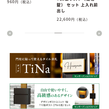
7,500
円（税込）
5
錠） セット 上入れ前
出し
22,600
円（税込）