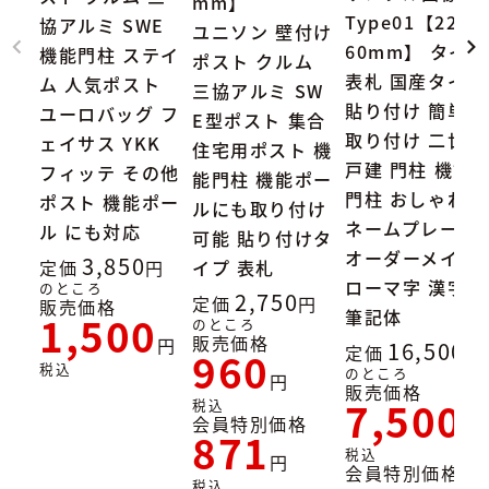
mm】
Type01【227×
協アルミ SWE
ユニソン 壁付け
60mm】 タイル
機能門柱 ステイ
ポスト クルム
表札 国産タイル
ム 人気ポスト
三協アルミ SW
貼り付け 簡単
ユーロバッグ フ
E型ポスト 集合
取り付け 二世帯
ェイサス YKK
住宅用ポスト 機
戸建 門柱 機能
フィッテ その他
能門柱 機能ポー
門柱 おしゃれ
ポスト 機能ポー
ルにも取り付け
ネームプレート
ル にも対応
可能 貼り付けタ
オーダーメイド
3,850
定価
イプ 表札
ローマ字 漢字
のところ
2,750
定価
販売価格
筆記体
1,500
のところ
販売価格
16,500
定価
960
税込
のところ
販売価格
7,500
税込
会員特別価格
871
税込
会員特別価格
税込