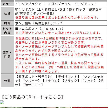
カラー
・モダンブラウン ・モダンブラック ・モダンレッド
壁付けポスト（上入れ前出し/鍵部：簡易ロック・鍵施錠可
仕様
能/可動部：ダンパー搭載）
※取り出し扉の吊元はポストに向かって左側にあります。
材質
ボンデ鋼板（焼付塗装）/アルミ
セット
■フロムポスト（SUN-SG-101）
内容
※ご選択いただいたカラーの商品1点をお送りいたします。
※配送には約3日～5日程度お時間がかかる場合があります。
欠品時はさらにお時間がかかる場合があります。
※イメージ画像はイメージサンプルとして販売内容以外の商
品があります。必ず内容を確認ください。
備考・
※イメージ画像は使用するブラウザにより色が違って見える
注意
場合があります。
※施工には、専門的な知識と、道具、技能が必要となりま
す。お近くの工事店 (例：外構をした会社)にて設置を依頼
して頂くようお願い致します。
【郵便ポスト・郵便受け】【壁付けポスト】【シンプルモダ
分類
ン】【シルバー】【ブラウン】【ブラック】【レッド】【特
価】【特価ポスト】
【この商品のQRコードはこちら】