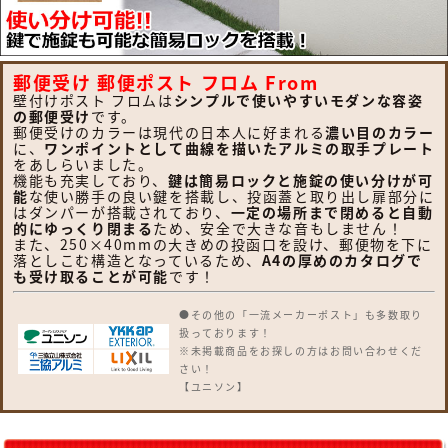
郵便受け 郵便ポスト フロム From
壁付けポスト フロムは
シンプルで使いやすいモダンな容姿
の郵便受け
です。
郵便受けのカラーは現代の日本人に好まれる
濃い目のカラー
に、
ワンポイントとして曲線を描いたアルミの取手プレート
をあしらいました。
機能も充実しており、
鍵は簡易ロックと施錠の使い分けが可
能
な使い勝手の良い鍵を搭載し、投函蓋と取り出し扉部分に
はダンパーが搭載されており、
一定の場所まで閉めると自動
的にゆっくり閉まる
ため、安全で大きな音もしません！
また、250×40mmの大きめの投函口を設け、郵便物を下に
落としこむ構造となっているため、
A4の厚めのカタログで
も受け取ることが可能
です！
●その他の「一流メーカーポスト」も多数取り
扱っております！
※未掲載商品をお探しの方はお問い合わせくだ
さい！
【ユニソン】
クルムII・コルディア・ケイト・リピットDB・
フロリア・バロ・グリートII・ピアット・ボル
サ・テラII・プラスト・ヴィコDB・ヴィコ