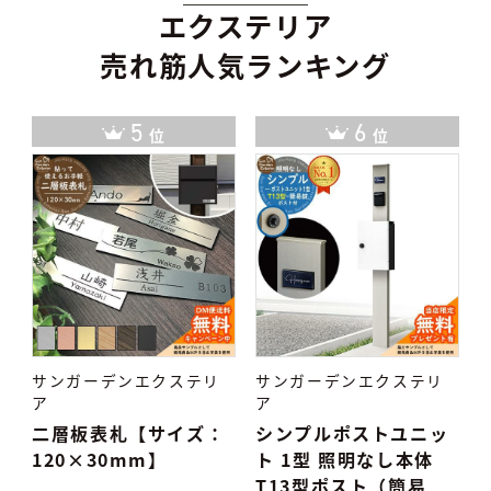
エクステリア
売れ筋人気ランキング
6
7
位
位
サンガーデンエクステリ
サンガーデンエクステリ
ア
ア
：
シンプルポストユニッ
タイル表札 TiNa ティ
ト 1型 照明なし本体
ナ
T13型ポスト（簡易