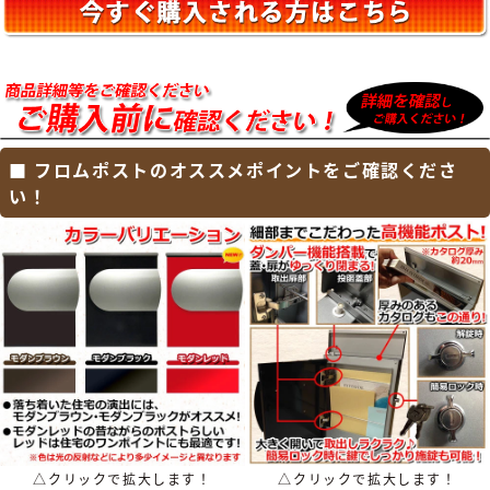
WH・ヴィコBI・アンテ・ラディ・ヴィルク・
イオス・ルージュ・コラーナ・オスト・リー
ダ・ベリエ・ロワール・クティ
【YKKap】
ルシアス 宅配ボックス・ポスティモ 宅配ボック
ス・独立型ポスト フィッテ・ポスティモ・G3
型・G4型・エクステリアポスト T4型・T5型・
T6B型・T9型・T9R型・T9L型・T10型・T11
■ フロムポストのオススメポイントをご確認くださ
型・T12型・T13型・T14型・プリュード ポス
ト・FX01型・FX02型・FX03型・Jポスト・
い！
HS1型・BA14型・
【三協アルミ】
SWE型・SWC型・JWHP型・SMA型・SWM-S
型・SWD型・STS-1N型・STS-2N型・KA型・
BA型・HA型・HS型・OS型・SON型・SOV
型・SOR型・SKU型
【LIXIL / リクシル】
宅配ボックスKT・宅配ボックスKL・スマート宅
配ポスト・ネクストポスト L-1型・エクスポス
ト グレイス・FS・ヴェール・ハングス・プレイ
ン・フラット横型ポスト・アクシィ横型ポス
ト・セキュリティ縦型ポスト・フラット縦型ポ
スト・スリム縦型ポスト・縦型ポスト・箱型タ
イプ・口金タイプ・アメリカンポスト・アメリ
△クリックで拡大します！
△クリックで拡大します！
カンタイプ・TOEXポスト