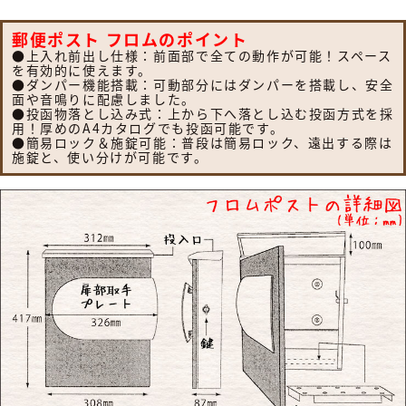
【オンリーワン クラブ エクステリア】
ハイビポスト・グランスタンド・オーパス クー
郵便ポスト フロムのポイント
ル・パーサス ネオ・ジョイ・クラッシー スクエ
●上入れ前出し仕様：前面部で全ての動作が可能！スペース
ア・クーリエ・和の文・ナミプラス アール・ソ
を有効的に使えます。
ルベ・ブランシェット プラス・アイル・ノイエ
●ダンパー機能搭載：可動部分にはダンパーを搭載し、安全
ファイン ウッド・ノイエキューブ・ライク・テ
面や音鳴りに配慮しました。
ィンバー・モリビア・カーブス・ソニック・ゼ
●投函物落とし込み式：上から下へ落とし込む投函方式を採
ラフィーニ・イルヴァリオ グレイン・クレール
用！厚めのA4カタログでも投函可能です。
●簡易ロック＆施錠可能：普段は簡易ロック、遠出する際は
ヌーヴォ・ボーノ レボ・トーン・ティーポ グレ
施錠と、使い分けが可能です。
イン・ファン セイル・ディーポスト・フィール
II・ノーラン・マカロン・ミルク・カヌレ・テ
ディ・メリィ・アルコ・ポスタ プラスII
【セキスイデザインワークス】
Bobi（ボビ）・BonBobi（ボンボビ）・
BobiCargo（ボビカーゴ）・bobiround（ボ
ビラウンド）・メリピラリ・Moominbobi（ム
ーミンボビ）・オスロ・ノボックス・ティンブ
ク・ボン・キョウト・シェルプール・トウキョ
ウ・ベガス・ディープノブロック・マックスノ
ブロック・メンフィス・ビバリー・ダニング・
エリカデザインライン・フラボックス・レター
ボックスマン
【パナソニック エクステリア】
サインポスト・小包ポスト パケモ-UF・フェイ
サス-NFR・フェイサス-FF・フェイサス-VL・