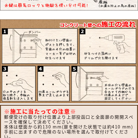
フェイサス-int・ユニサス・ユーロバッグ・BM
型・EM型・KC型・BS型・クリアス-FF・テセ
ラフレーム・アーキフレーム・コンボ・コンボ
ライト
【四国化成】
アルメール WF型・DA型・DF型・DUAL型・
UT型・UH型・HA型・HS型・UC型・KC型・
KH型・KF型
※施工に当たっての注意※
郵便受けの取り付け位置より上部投函口と全面扉の開開スペ
ースを確保して決めてください。
本体は壁面から約130 mm(扉を開けた状態では約410 mm)
手前に出ますので危険のない場所を選んで取付けてくださ
い。