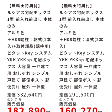
【無料★特典付】
【無料★特典付】
ルシアス宅配ボックス
ルシアス宅配ボックス
1型 前入れ前出し 本体
1型 前入れ前出し 本体
のみ
のみ
アルミ色
アルミ色
＋H08端柱：乾式(2本
＋H08端柱：湿式(2本
入)+取付部品(端柱用)
入)
ピタットKey システム
ピタットKey システム
YKK YKKap 宅配ボッ
YKK YKKap 宅配ボッ
クス 大容量 一戸建て
クス 大容量 一戸建て
用 おしゃれ シンプル
用 おしゃれ シンプル
戸建て 郵便ポスト 郵
戸建て 郵便ポスト 郵
便受け 屋外 一体型
便受け 屋外 一体型
332,640
291,500
定価
定価
のところ
のところ
販売価格
販売価格
182,890
160,270