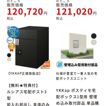
のところ
のところ
販売価格
販売価格
120,720
121,020
税込
税込
【YKKAP正規取扱店】
仕様が豊富で一番人気の宅
配ボックスユニット
【無料★特典付】
YKKap ポスティモ宅
ルシアス宅配ポスト3
配ボックス1型用 壁埋
型
め込み取付部品 単品購
前入れ前出し 本体のみ