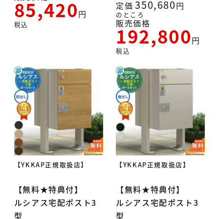
85,420
350,680
定価
のところ
販売価格
税込
192,800
税込
【YKKAP正規取扱店】
【YKKAP正規取扱店】
【無料★特典付】
【無料★特典付】
ルシアス宅配ポスト3
ルシアス宅配ポスト3
型
型