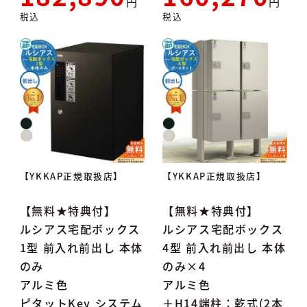
税込
税込
【YKKAP正規取扱店】
【YKKAP正規取扱店】
【無料★特典付】
【無料★特典付】
ルシアス宅配ボックス
ルシアス宅配ボックス
1型 前入れ前出し 本体
4型 前入れ前出し 本体
のみ
のみ×4
アルミ色
アルミ色
ピタットKey システム
＋H14端柱：乾式(2本