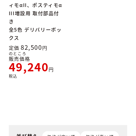
ィモαII、ポスティモα
III増設用 取付部品付
き
全5色 デリバリーボッ
クス
82,500
定価
のところ
販売価格
49,240
税込