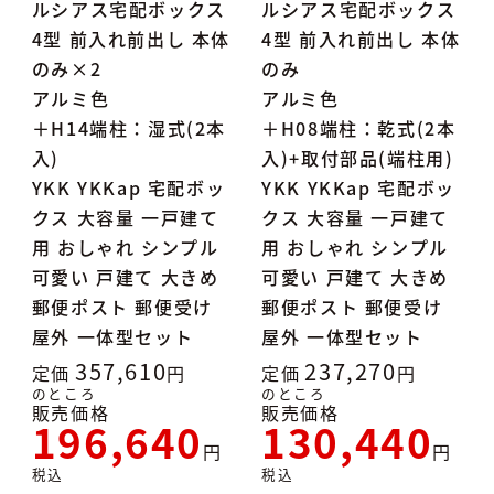
ルシアス宅配ボックス
ルシアス宅配ボックス
4型 前入れ前出し 本体
4型 前入れ前出し 本体
のみ×2
のみ
アルミ色
アルミ色
＋H14端柱：湿式(2本
＋H08端柱：乾式(2本
入)
入)+取付部品(端柱用)
YKK YKKap 宅配ボッ
YKK YKKap 宅配ボッ
クス 大容量 一戸建て
クス 大容量 一戸建て
用 おしゃれ シンプル
用 おしゃれ シンプル
可愛い 戸建て 大きめ
可愛い 戸建て 大きめ
郵便ポスト 郵便受け
郵便ポスト 郵便受け
屋外 一体型セット
屋外 一体型セット
357,610
237,270
定価
定価
のところ
のところ
販売価格
販売価格
196,640
130,440
税込
税込